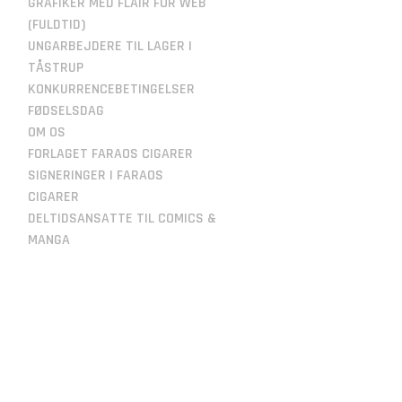
GRAFIKER MED FLAIR FOR WEB
(FULDTID)
UNGARBEJDERE TIL LAGER I
TÅSTRUP
KONKURRENCEBETINGELSER
FØDSELSDAG
OM OS
FORLAGET FARAOS CIGARER
SIGNERINGER I FARAOS
CIGARER
DELTIDSANSATTE TIL COMICS &
MANGA