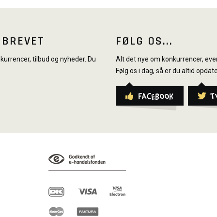
SBREVET
FØLG OS...
urrencer, tilbud og nyheder. Du
Alt det nye om konkurrencer, even
Følg os i dag, så er du altid opdate
Facebook
T