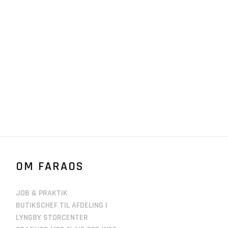
OM FARAOS
JOB & PRAKTIK
BUTIKSCHEF TIL AFDELING I
LYNGBY STORCENTER