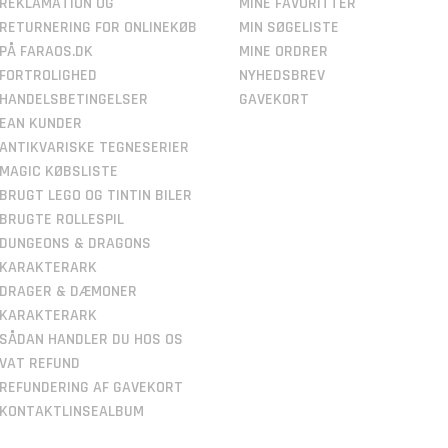
REKLAMATION OG
MINE FAVORITTER
RETURNERING FOR ONLINEKØB
MIN SØGELISTE
PÅ FARAOS.DK
MINE ORDRER
FORTROLIGHED
NYHEDSBREV
HANDELSBETINGELSER
GAVEKORT
EAN KUNDER
ANTIKVARISKE TEGNESERIER
MAGIC KØBSLISTE
BRUGT LEGO OG TINTIN BILER
BRUGTE ROLLESPIL
DUNGEONS & DRAGONS
KARAKTERARK
DRAGER & DÆMONER
KARAKTERARK
SÅDAN HANDLER DU HOS OS
VAT REFUND
REFUNDERING AF GAVEKORT
KONTAKTLINSEALBUM