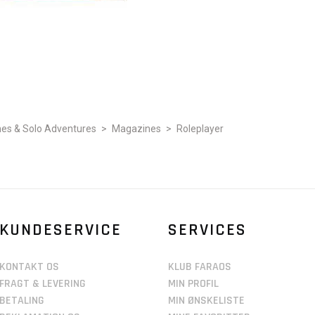
es & Solo Adventures
>
Magazines
>
Roleplayer
KUNDESERVICE
SERVICES
KONTAKT OS
KLUB FARAOS
FRAGT & LEVERING
MIN PROFIL
BETALING
MIN ØNSKELISTE