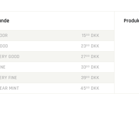
tande
Produk
OOR
15
DKK
00
OOD
23
DKK
00
ERY GOOD
27
DKK
00
INE
33
DKK
00
ERY FINE
39
DKK
00
EAR MINT
45
DKK
00