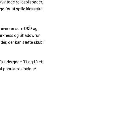
intage rollespilsbøger.
ge for at spille klassiske
universer som D&D og
 Darkness og Shadowrun
er, der kan sætte skub i
Skindergade 31 og få et
mest populære analoge