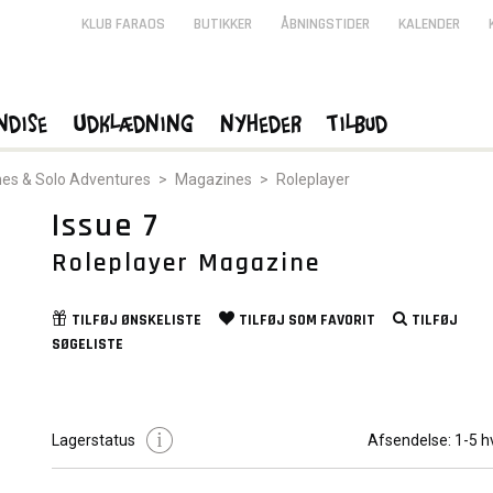
KLUB FARAOS
BUTIKKER
ÅBNINGSTIDER
KALENDER
ndise
Udklædning
Nyheder
Tilbud
es & Solo Adventures
>
Magazines
>
Roleplayer
Issue 7
Roleplayer Magazine
TILFØJ
ØNSKELISTE
TILFØJ SOM
FAVORIT
TILFØJ
SØGELISTE
Lagerstatus
Afsendelse:
1-5 h