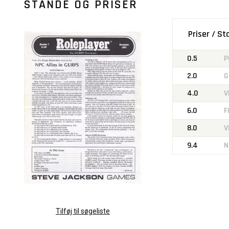
STANDE OG PRISER
Priser / S
0.5
P
2.0
G
4.0
V
6.0
F
8.0
V
9.4
N
Tilføj til søgeliste