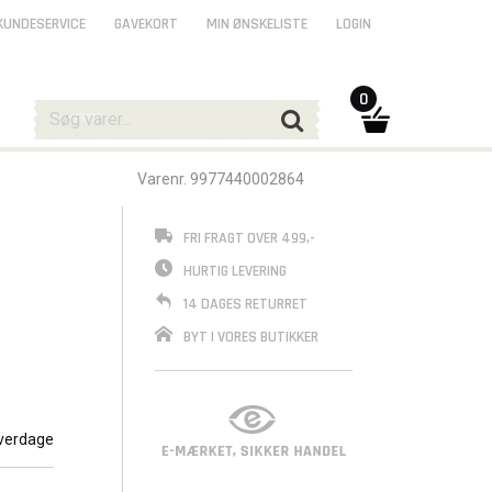
KUNDESERVICE
GAVEKORT
MIN ØNSKELISTE
LOGIN
0
Varenr. 9977440002864
FRI FRAGT OVER 499,-
HURTIG LEVERING
14 DAGES RETURRET
BYT I VORES BUTIKKER
verdage