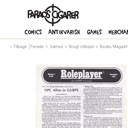
Comics
Antikvarisk
Games
Mercha
Tilbage
Forside
>
Games
>
Brugt rollespil
>
Books, Magazin