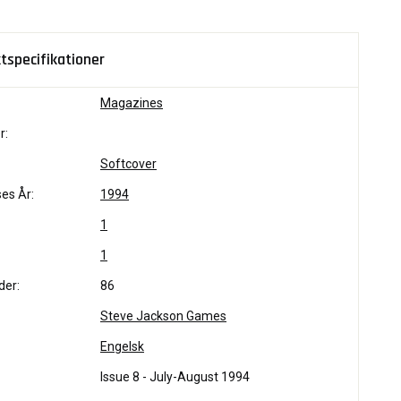
tspecifikationer
Magazines
r:
Softcover
es År:
1994
1
1
der:
86
Steve Jackson Games
Engelsk
Issue 8 - July-August 1994