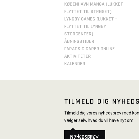
KØBENHAVN MANGA (LUKKET -
FLYTTET TIL STRØGET)
LYNGBY GAMES (LUKKET -
FLYTTET TIL LYNGBY
STORCENTER)
ÅBNINGSTIDER
FARAOS CIGARER ONLINE
AKTIVITETER
KALENDER
TILMELD DIG NYHED
Tilmeld dig vores nyhedsbrev med konk
vælger selv, hvad du vil have nyt om.
Nyhedsbrev