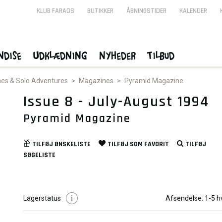
KLUB FARAOS
BUTIKKER
ÅBNINGSTIDER
KALENDER
ndise
Udklædning
Nyheder
Tilbud
es & Solo Adventures
>
Magazines
>
Pyramid Magazine
Issue 8 - July-August 1994
Pyramid Magazine
TILFØJ
ØNSKELISTE
TILFØJ SOM
FAVORIT
TILFØJ
SØGELISTE
Lagerstatus
Afsendelse:
1-5 h