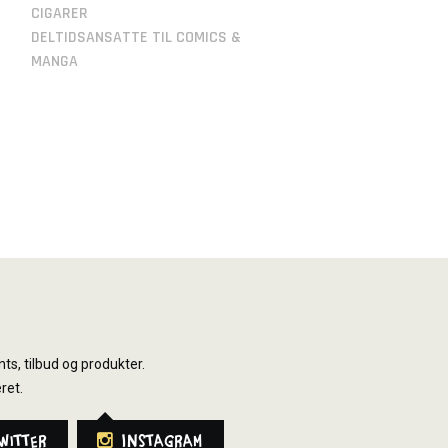
CIGARER
DELTIDSANSATTE TIL COMICS &
MANGA
ts, tilbud og produkter.
ret.
witter
Instagram