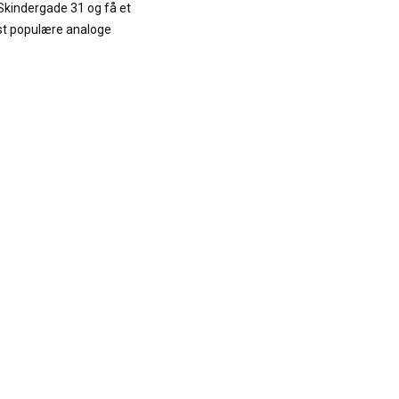
Skindergade 31 og få et
mest populære analoge