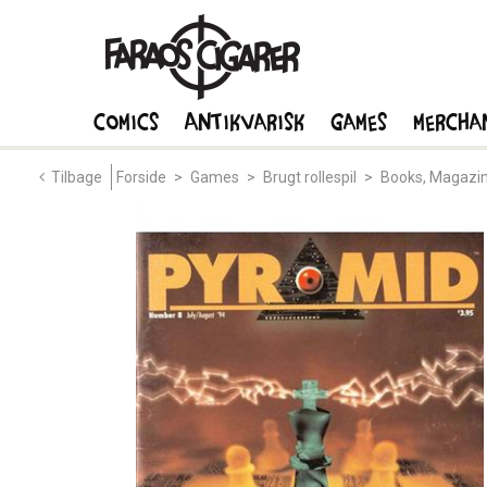
Comics
Antikvarisk
Games
Mercha
Tilbage
Forside
>
Games
>
Brugt rollespil
>
Books, Magazin