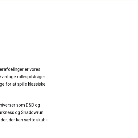
erafdelinger er vores
intage rollespilsbøger.
ge for at spille klassiske
universer som D&D og
 Darkness og Shadowrun
er, der kan sætte skub i