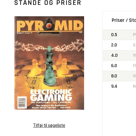
STANDE OG PRISER
Priser / S
0.5
P
2.0
G
4.0
V
6.0
F
8.0
V
9.4
N
Tilføj til søgeliste