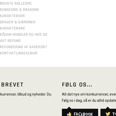
BRUGTE ROLLESPIL
DUNGEONS & DRAGONS
KARAKTERARK
DRAGER & DÆMONER
KARAKTERARK
SÅDAN HANDLER DU HOS OS
VAT REFUND
REFUNDERING AF GAVEKORT
KONTAKTLINSEALBUM
SBREVET
FØLG OS...
urrencer, tilbud og nyheder. Du
Alt det nye om konkurrencer, even
Følg os i dag, så er du altid opdate
Facebook
T