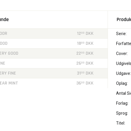
tande
Produk
OOR
12
DKK
00
Serie:
OOD
18
DKK
00
Forfatte
ERY GOOD
22
DKK
00
Cover:
INE
26
DKK
00
Udgivels
ERY FINE
31
DKK
00
Udgave:
EAR MINT
36
DKK
00
Oplag:
Antal Si
Forlag:
Sprog:
Titel: