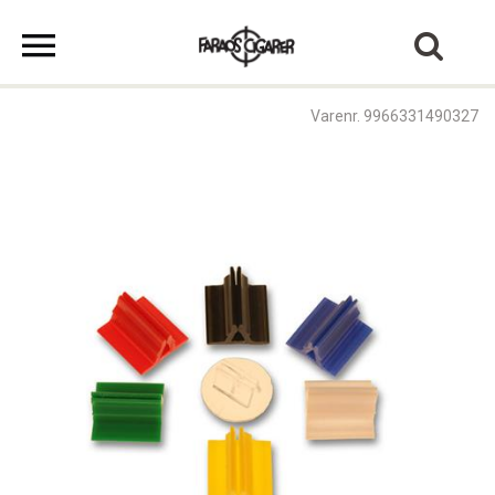
Varenr. 9966331490327