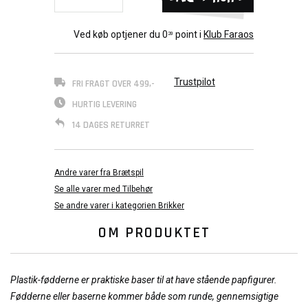
Ved køb optjener du
0
point i
Klub Faraos
20
Trustpilot
FRI FRAGT OVER 499,-
HURTIG LEVERING
14 DAGES RETURRET
Andre varer fra Brætspil
Se alle varer med Tilbehør
Se andre varer i kategorien Brikker
OM PRODUKTET
Plastik-fødderne er praktiske baser til at have stående papfigurer.
Fødderne eller baserne kommer både som runde, gennemsigtige