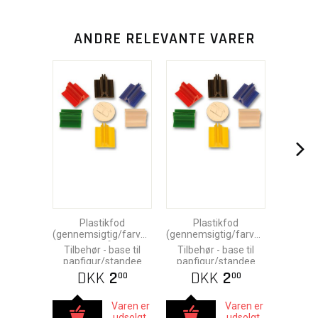
ANDRE RELEVANTE VARER
Plastikfod
Plastikfod
(gennemsigtig/farvet)
(gennemsigtig/farvet)
- blå
- grøn
Tilbehør - base til
Tilbehør - base til
papfigur/standee
papfigur/standee
DKK
2
DKK
2
00
00
Varen er
Varen er
udsolgt.
udsolgt.