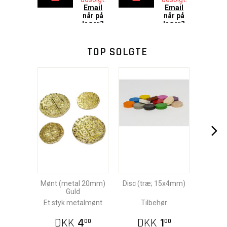
Email
Email
når på
når på
lager?
lager?
TOP SOLGTE
Mønt (metal 20mm)
Disc (træ; 15x4mm)
Guld
Et styk metalmønt
Tilbehør
DKK
4
DKK
1
00
00