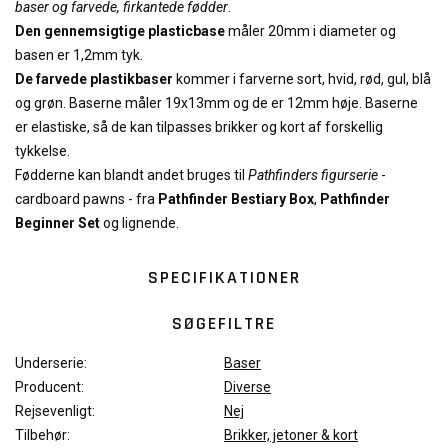
baser og farvede, firkantede fødder
.
Den gennemsigtige plasticbase
måler 20mm i diameter og
basen er 1,2mm tyk.
De farvede plastikbaser
kommer i farverne sort, hvid, rød, gul, blå
og grøn. Baserne måler 19x13mm og de er 12mm høje. Baserne
er elastiske, så de kan tilpasses brikker og kort af forskellig
tykkelse.
Fødderne kan blandt andet bruges til
Pathfinders figurserie
-
cardboard pawns - fra
Pathfinder Bestiary Box
,
Pathfinder
Beginner Set
og lignende.
SPECIFIKATIONER
SØGEFILTRE
Underserie:
Baser
Producent:
Diverse
Rejsevenligt:
Nej
Tilbehør:
Brikker, jetoner & kort