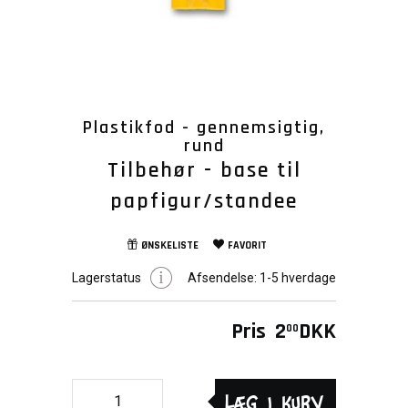
Plastikfod - gennemsigtig,
rund
Tilbehør - base til
papfigur/standee
ØNSKELISTE
FAVORIT
Lagerstatus
Afsendelse:
1-5 hverdage
Pris
2
DKK
00
Læg i kurv