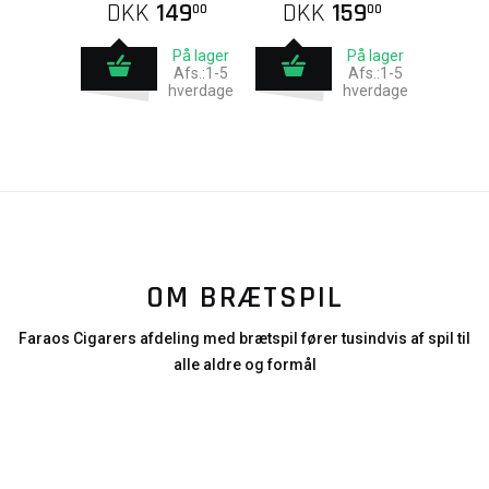
DKK
149
DKK
159
00
00
På lager
På lager
Afs.:1-5
Afs.:1-5
hverdage
hverdage
OM BRÆTSPIL
Faraos Cigarers afdeling med brætspil fører tusindvis af spil til
alle aldre og formål