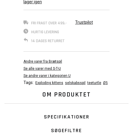
lager igen
Trustpilot
FRI FRAGT OVER 499,-
HURTIG LEVERING
14 DAGES RETURRET
Andre varer fra Brætspil
Se alle varer med S-T-U
Se andre varer i kategorien U
Tags:
Exploding kittens
selskabsspil
teeturtle
Ø5
OM PRODUKTET
SPECIFIKATIONER
SØGEFILTRE