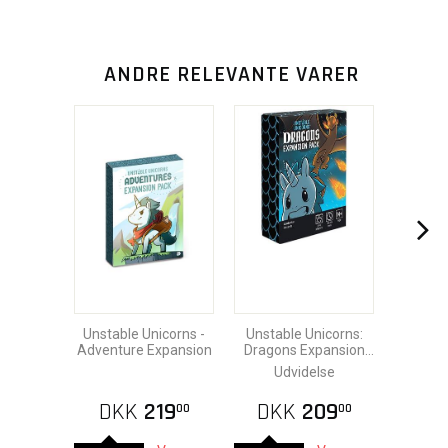
ANDRE RELEVANTE VARER
Unstable Unicorns -
Unstable Unicorns:
Adventure Expansion
Dragons Expansion
Pack
Udvidelse
DKK
219
DKK
209
00
00