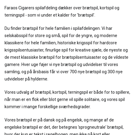
Faraos Cigarers spilafdeling dækker over brætspil, kortspil og
terningspil - som vi under et kalder for 'brætspil'.
Du finder brætspil for hele familien i spilafdelingen. Vi har
selskabsspil for store og små, spil for de yngre, og moderne
klassikere for hele familien, historiske krigsspil for hardcore
krigsspilsentusiaster, finurlige spil for kreative sjæle, de nyeste og
de mest klassiske brætspil for brætspilsentuisaster og de vildeste
gamere. Hver uge føjer vi nye brætspil og udvidelser til vores
samling, og på årsbasis får vi over 700 nye brætspil og 300 nye
udvidelser på hylderne.
Vores udvalg af brætspil, kortspil, terningspil er både for to spillere,
når man er en flok eller blot gerne vil spille solitaire, og vores spil
kommer i mange forskellige sværhedsgrader.
Vores brætspil er på dansk og på engelsk, og mange af de
engelske brætspil er det, der betegnes 'sprogneutrale' brætspil,
hvor der kun er tekst i regelbogen, men ikke på kort eller