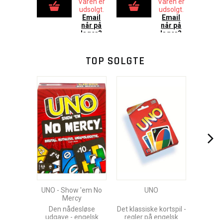
Varen er
Varen er
udsolgt.
udsolgt.
Email
Email
når på
når på
lager?
lager?
TOP SOLGTE
UNO - Show 'em No
UNO
Mercy
Den nådesløse
Det klassiske kortspil -
udgave - engelsk
regler på engelsk