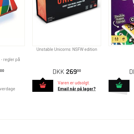
Unstable Unicorns: NSFW edition
 - regler på
DKK
269
D
00
00
Varen er udsolgt.
hverdage
Email når på lager?