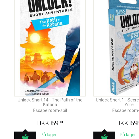
Unlock Short 14 - The Path of the
Unlock Short 1 - Secre
Katana
Yore
Escape room-spil
Escape room-
DKK
69
DKK
69
00
På lager
På lager