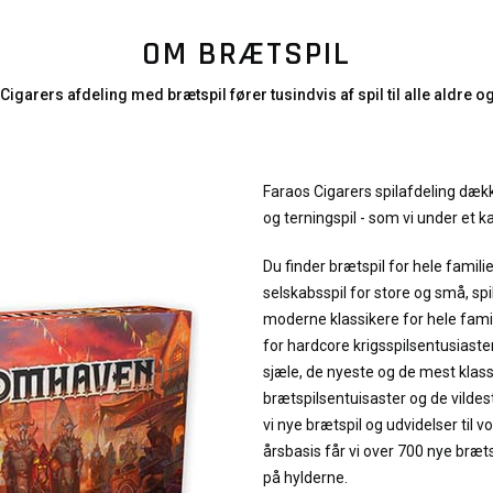
OM BRÆTSPIL
Cigarers afdeling med brætspil fører tusindvis af spil til alle aldre o
Faraos Cigarers spilafdeling dække
og terningspil - som vi under et ka
Du finder brætspil for hele familie
selskabsspil for store og små, spi
moderne klassikere for hele famili
for hardcore krigsspilsentusiaster,
sjæle, de nyeste og de mest klass
brætspilsentuisaster og de vilde
vi nye brætspil og udvidelser til 
årsbasis får vi over 700 nye bræt
på hylderne.