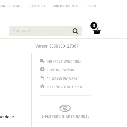
KUNDESERVICE
GAVEKORT
MIN ØNSKELISTE
LOGIN
0
Varenr. 3558380127307
FRI FRAGT OVER 499,-
HURTIG LEVERING
14 DAGES RETURRET
BYT I VORES BUTIKKER
verdage