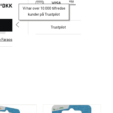
DKK
00
Vi har over 10.000 tilfredse
kunder på Trustpilot
Trustpilot
b Faraos