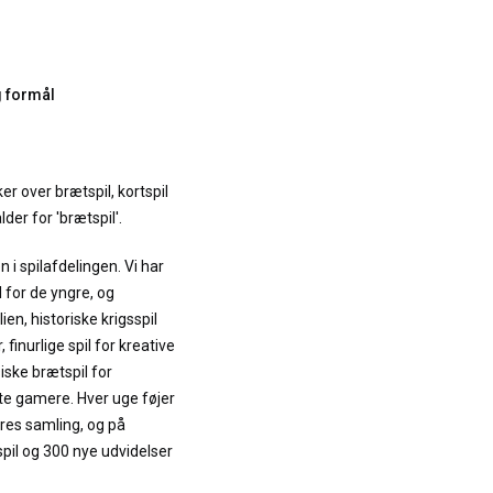
g formål
r over brætspil, kortspil
lder for 'brætspil'.
n i spilafdelingen. Vi har
l for de yngre, og
en, historiske krigsspil
 finurlige spil for kreative
iske brætspil for
ste gamere. Hver uge føjer
vores samling, og på
spil og 300 nye udvidelser