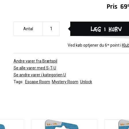
Pris
69
Læg i kurv
Antal
Ved køb optjener du
6
point i
Klu
90
Andre varer fra Brætspil
Se alle varer med S-T-U
Se andre varer i kategorien U
Tags:
Escape Room
Mystery Room
Unlock