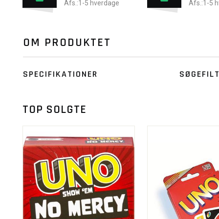
Afs.:1-5 hverdage
Afs.:1-5 
OM PRODUKTET
SPECIFIKATIONER
SØGEFIL
TOP SOLGTE