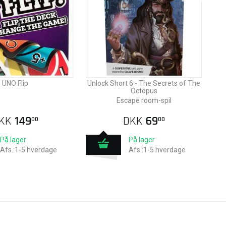
UNO Flip
Unlock Short 6 - The Secrets of The
Octopus
Escape room-spil
KK
149
DKK
69
00
00
På lager
På lager
Afs.:1-5 hverdage
Afs.:1-5 hverdage