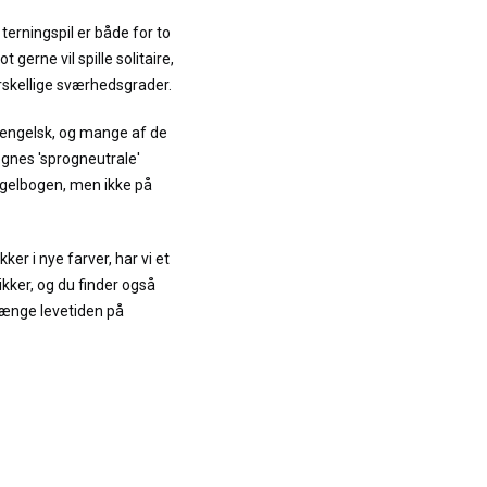
 terningspil er både for to
ot gerne vil spille solitaire,
rskellige sværhedsgrader.
 engelsk, og mange af de
egnes 'sprogneutrale'
regelbogen, men ikke på
ker i nye farver, har vi et
ikker, og du finder også
længe levetiden på