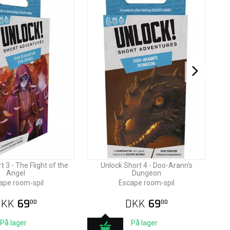
 3 - The Flight of the
Unlock Short 4 - Doo-Arann's
Angel
Dungeon
ape room-spil
Escape room-spil
DKK
69
DKK
69
00
00
På lager
På lager