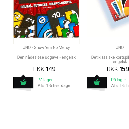
UNO - Show 'em No Mercy
UNO
Den nådesløse udgave - engelsk
Det klassiske kortspil
engelsk
DKK
149
DKK
159
00
På lager
På lager
Afs.:1-5 hverdage
Afs.:1-5 