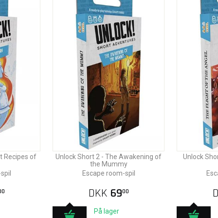
t Recipes of
Unlock Short 2 - The Awakening of
Unlock Short
the Mummy
spil
Escape room-spil
Esc
DKK
69
00
00
På lager