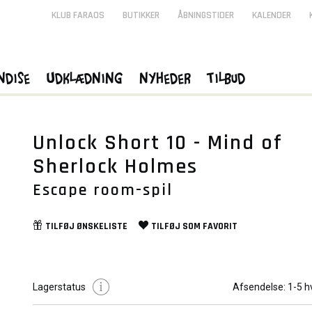
KLUB FARAOS
BUTIKKER
ÅBNINGSTIDER
KALENDER
ndise
Udklædning
Nyheder
Tilbud
Unlock Short 10 - Mind of
Sherlock Holmes
Escape room-spil
TILFØJ
ØNSKELISTE
TILFØJ SOM
FAVORIT
Lagerstatus
Afsendelse:
1-5 h