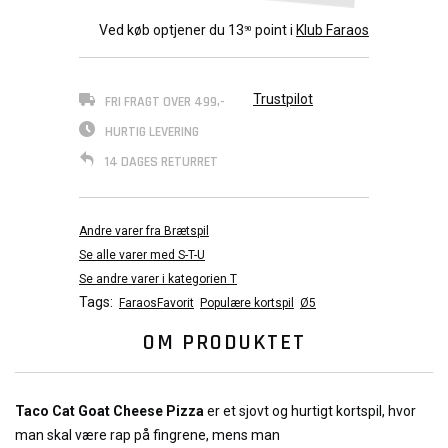
Ved køb optjener du
13
point i
Klub Faraos
90
Trustpilot
FRI FRAGT OVER 499,-
HURTIG LEVERING
14 DAGES RETURRET
Andre varer fra Brætspil
Se alle varer med S-T-U
Se andre varer i kategorien T
Tags:
FaraosFavorit
Populære kortspil
Ø5
OM PRODUKTET
Taco Cat Goat Cheese Pizza
er et sjovt og hurtigt kortspil, hvor
man skal være rap på fingrene, mens man