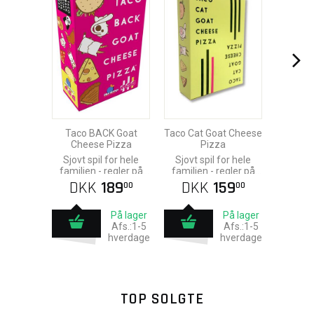
Taco BACK Goat
Taco Cat Goat Cheese
Cheese Pizza
Pizza
Sjovt spil for hele
Sjovt spil for hele
familien - regler på
familien - regler på
engelsk
engelsk
DKK
189
DKK
159
00
00
På lager
På lager
Afs.:1-5
Afs.:1-5
hverdage
hverdage
TOP SOLGTE