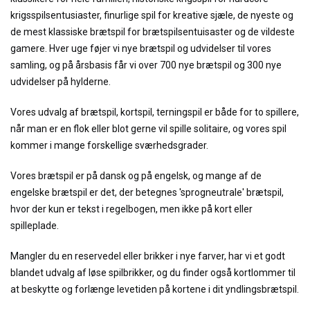
krigsspilsentusiaster, finurlige spil for kreative sjæle, de nyeste og
de mest klassiske brætspil for brætspilsentuisaster og de vildeste
gamere. Hver uge føjer vi nye brætspil og udvidelser til vores
samling, og på årsbasis får vi over 700 nye brætspil og 300 nye
udvidelser på hylderne.
Vores udvalg af brætspil, kortspil, terningspil er både for to spillere,
når man er en flok eller blot gerne vil spille solitaire, og vores spil
kommer i mange forskellige sværhedsgrader.
Vores brætspil er på dansk og på engelsk, og mange af de
engelske brætspil er det, der betegnes 'sprogneutrale' brætspil,
hvor der kun er tekst i regelbogen, men ikke på kort eller
spilleplade.
Mangler du en reservedel eller brikker i nye farver, har vi et godt
blandet udvalg af løse spilbrikker, og du finder også kortlommer til
at beskytte og forlænge levetiden på kortene i dit yndlingsbrætspil.