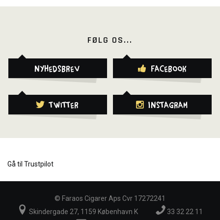
FØLG OS...
Nyhedsbrev
Facebook
Twitter
Instagram
Gå til Trustpilot
©
Faraos Cigarer Aps Cvr 17272241
Skindergade 27, 1159 København K
33 32 22 11