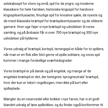
selskabsspil for store og små, spil for de yngre, og moderne
klassikere for hele familien, historiske krigsspil for hardcore
krigsspilsentusiaster, finurlige spil for kreative sjæle, de nyeste og
de mest klassiske brætspil for brætspilsentuisaster og de vildeste
gamere. Hver uge føjer vi nye brætspil og udvidelser til vores
samling, og på årsbasis får vi over 700 nye brætspil og 300 nye
udvidelser på hylderne.
Vores udvalg af brætspil, kortspil, terningspil er både for to spillere,
når man er en flok eller blot gerne vil spille solitaire, og vores spil
kommer i mange forskellige sværhedsgrader.
Vores brætspil er på dansk og på engelsk, og mange af de
engelske brætspil er det, der betegnes 'sprogneutrale' brætspil,
hvor der kun er tekst i regelbogen, men ikke på kort eller
spilleplade.
Mangler du en reservedel eller brikker i nye farver, har vi et godt
blandet udvalg af løse spilbrikker, og du finder også kortlommer til