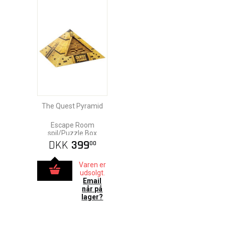
The Quest Pyramid
Escape Room
spil/Puzzle Box
DKK
399
00
Varen er
udsolgt.
Email
når på
lager?