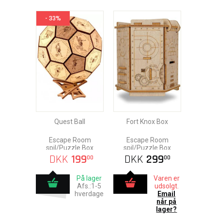
- 33%
Quest Ball
Fort Knox Box
Escape Room
Escape Room
spil/Puzzle Box
spil/Puzzle Box
DKK
199
DKK
299
00
00
På lager
Varen er
Afs.:1-5
udsolgt.
hverdage
Email
når på
lager?