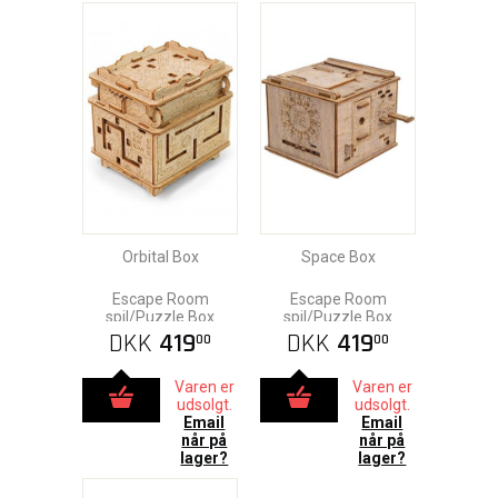
Orbital Box
Space Box
Escape Room
Escape Room
spil/Puzzle Box
spil/Puzzle Box
DKK
419
DKK
419
00
00
Varen er
Varen er
udsolgt.
udsolgt.
Email
Email
når på
når på
lager?
lager?