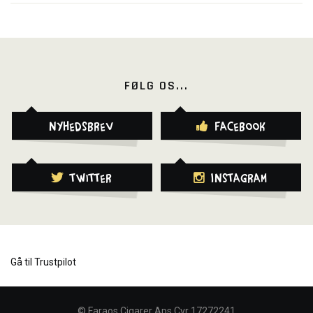
FØLG OS...
Nyhedsbrev
Facebook
Twitter
Instagram
Gå til Trustpilot
©
Faraos Cigarer Aps Cvr 17272241