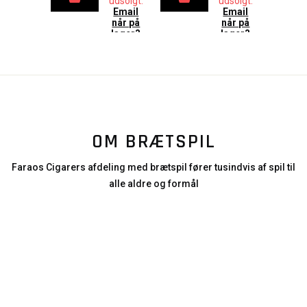
udsolgt.
udsolgt.
Email
Email
når på
når på
lager?
lager?
OM BRÆTSPIL
Faraos Cigarers afdeling med brætspil fører tusindvis af spil til
alle aldre og formål