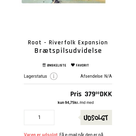
Root - Riverfolk Expansion
Brætspilsudvidelse
ØNSKELISTE
FAVORIT
Lagerstatus
Afsendelse:
N/A
Pris
379
DKK
00
Udsolgt
Varen er udsolgt.
Få e-mail når den er på