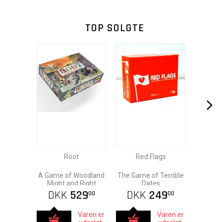
TOP SOLGTE
Root
Red Flags
A Game of Woodland
The Game of Terrible
Might and Right
Dates
DKK
529
DKK
249
00
00
Varen er
Varen er