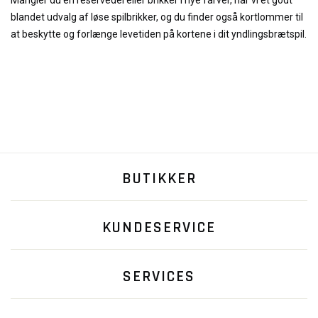
Mangler du en reservedel eller brikker i nye farver, har vi et godt
blandet udvalg af løse spilbrikker, og du finder også kortlommer til
at beskytte og forlænge levetiden på kortene i dit yndlingsbrætspil.
BUTIKKER
KUNDESERVICE
SERVICES