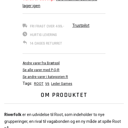
lager igen
Trustpilot
FRI FRAGT OVER 499,-
HURTIG LEVERING
14 DAGES RETURRET
Andre varer fra Brætspil
Se alle varer med P-Q-R
Se andre varer i kategorien R
Tags:
ROOT
V6
Leder Games
OM PRODUKTET
Riverfolk
er en udvidelse til Root, som indeholder to nye
grupperinger, en rival til vagabonden og en ny måde at spille Root