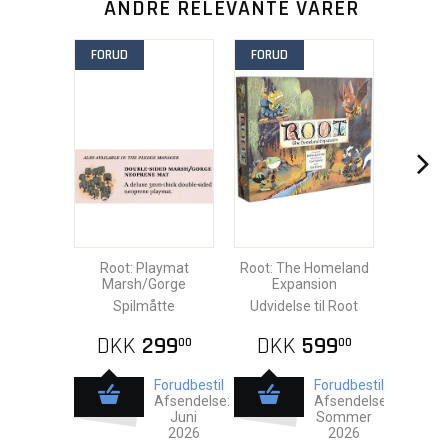
ANDRE RELEVANTE VARER
FORUD
FORUD
Root: Playmat
Root: The Homeland
Marsh/Gorge
Expansion
Spilmåtte
Udvidelse til Root
DKK
299
DKK
599
00
00
Forudbestil
Forudbestil
Afsendelse:
Afsendelse:
Juni
Sommer
2026
2026