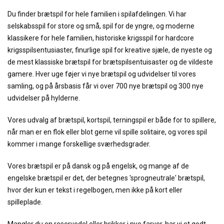
Du finder brætspil for hele familien i spilafdelingen. Vi har
selskabsspil for store og små, spil for de yngre, og moderne
klassikere for hele familien, historiske krigsspil for hardcore
krigsspilsentusiaster, finurlige spil for kreative sjæle, de nyeste og
de mest klassiske brætspil for brætspilsentuisaster og de vildeste
gamere. Hver uge føjer vi nye brætspil og udvidelser til vores
samling, og på årsbasis får vi over 700 nye brætspil og 300 nye
udvidelser på hylderne.
Vores udvalg af brætspil, kortspil, terningspil er både for to spillere,
når man er en flok eller blot gerne vil spille solitaire, og vores spil
kommer i mange forskellige sværhedsgrader.
Vores brætspil er på dansk og på engelsk, og mange af de
engelske brætspil er det, der betegnes 'sprogneutrale' brætspil,
hvor der kun er tekst i regelbogen, men ikke på kort eller
spilleplade.