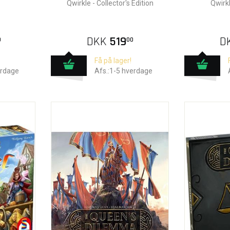
Qwirkle - Collector's Edition
Qwirkl
DKK
519
D
0
00
Få på lager!
erdage
Afs.:1-5 hverdage