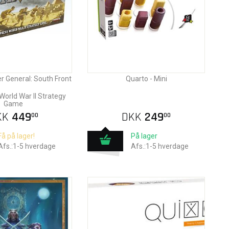
 General: South Front
Quarto - Mini
World War II Strategy
Game
KK
449
DKK
249
00
00
Få på lager!
På lager
Afs.:1-5 hverdage
Afs.:1-5 hverdage