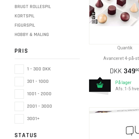
BRUGT ROLLESPIL
KORTSPIL
FIGURSPIL
HOBBY & MALING
Quantik
PRIS
Avanceret 4-på-st
1 - 300 DKK
DKK
349
0
301 - 1000
På lager
Afs.:1-5 hv
1001 - 2000
2001 - 3000
3001+
STATUS