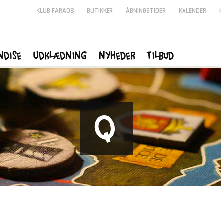
KLUB FARAOS
BUTIKKER
ÅBNINGSTIDER
KALENDER
ndise
Udklædning
Nyheder
Tilbud
Q