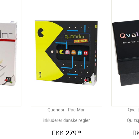
Quoridor - Pac-Man
Qvali
inkluderer danske regler
Quizsp
DKK
279
D
0
00