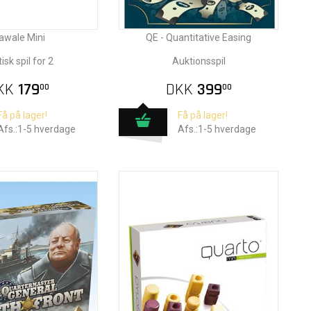
awale Mini
QE - Quantitative Easing
isk spil for 2
Auktionsspil
KK
179
DKK
399
00
00
Få på lager!
Få på lager!
Afs.:1-5 hverdage
Afs.:1-5 hverdage