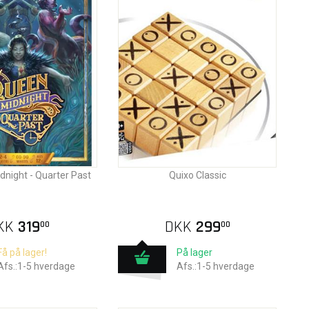
night - Quarter Past
Quixo Classic
KK
319
DKK
299
00
00
Få på lager!
På lager
Afs.:1-5 hverdage
Afs.:1-5 hverdage