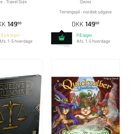
e - Travel Size
Qwixx
Terningspil - nordisk udgave
KK
149
DKK
149
00
00
Få på lager!
På lager
Afs.:1-5 hverdage
Afs.:1-5 hverdage