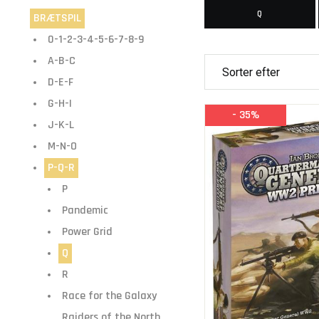
Q
BRÆTSPIL
0-1-2-3-4-5-6-7-8-9
A-B-C
D-E-F
G-H-I
- 35%
J-K-L
M-N-O
P-Q-R
P
Pandemic
Power Grid
Q
R
Race for the Galaxy
Raiders of the North