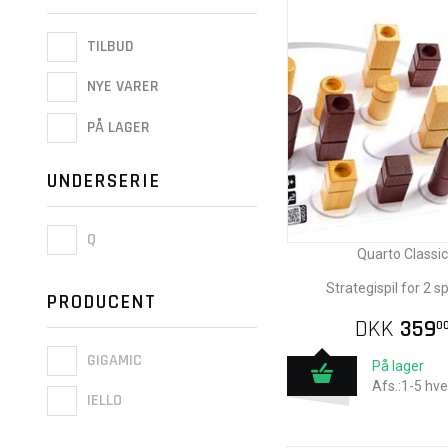
TILBUD
NYE VARER
PÅ LAGER
UNDERSERIE
Q
Quarto Classic
Strategispil for 2 sp
PRODUCENT
DKK
359
0
GIGAMIC
På lager
Afs.:1-5 hv
IELLO