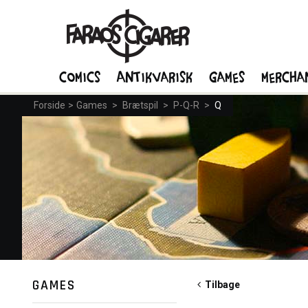
Comics
Antikvarisk
Games
Mercha
Forside
>
Games
>
Brætspil
>
P-Q-R
>
Q
GAMES
Tilbage