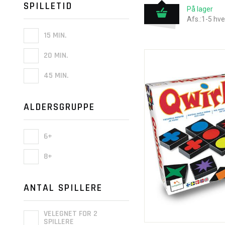
SPILLETID
På lager
Afs.:1-5 hv
15 MIN.
20 MIN.
45 MIN.
ALDERSGRUPPE
6+
8+
ANTAL SPILLERE
VELEGNET FOR 2
SPILLERE