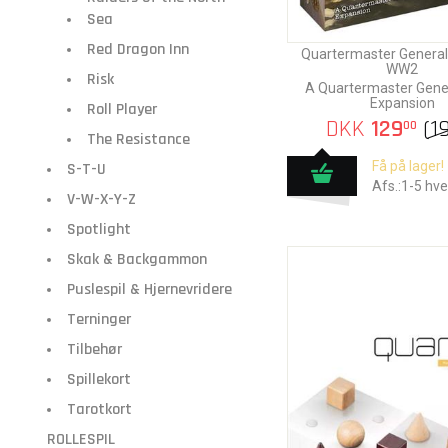
Sea
Red Dragon Inn
Quartermaster General
WW2
Risk
A Quartermaster Gen
Expansion
Roll Player
DKK
129
(
1
00
The Resistance
Få på lager!
S-T-U
Afs.:1-5 hv
V-W-X-Y-Z
Spotlight
Skak & Backgammon
Puslespil & Hjernevridere
Terninger
Tilbehør
Spillekort
Tarotkort
ROLLESPIL