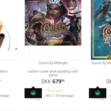
Queen By Midnight
Queen By Mid
illere
battle-royale deck-building card
game
DKK
679
D
0
00
Få på lager!
erdage
Afs.:1-5 hverdage