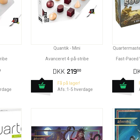
Quantik - Mini
Quartermaster
ribe
Avanceret 4-på-stribe
Fast-Paced 
DKK
219
D
0
00
Få på lager!
erdage
Afs.:1-5 hverdage