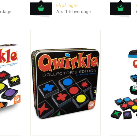
Få på lager!
erdage
Afs.:1-5 hverdage