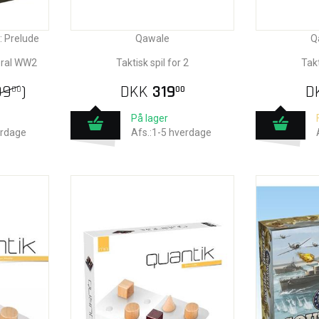
: Prelude
Qawale
Q
eral WW2
Taktisk spil for 2
Takt
99
)
DKK
319
D
00
00
På lager
erdage
Afs.:1-5 hverdage