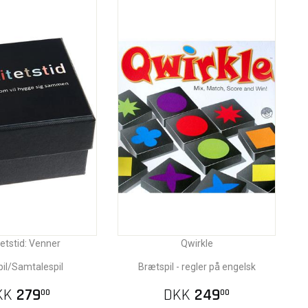
tetstid: Venner
Qwirkle
il/Samtalespil
Brætspil - regler på engelsk
KK
279
DKK
249
00
00