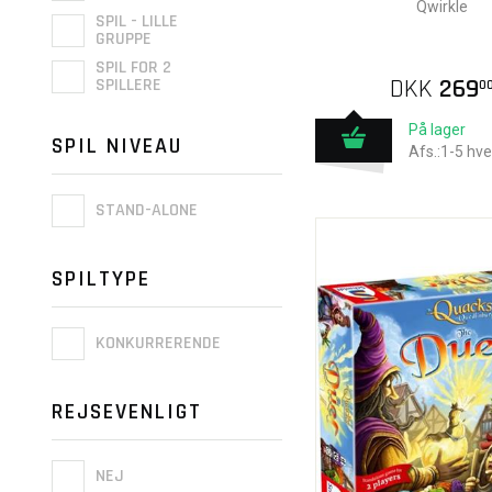
Qwirkle
SPIL - LILLE
GRUPPE
SPIL FOR 2
DKK
269
SPILLERE
0
På lager
SPIL NIVEAU
Afs.:1-5 hv
STAND-ALONE
SPILTYPE
KONKURRERENDE
REJSEVENLIGT
NEJ