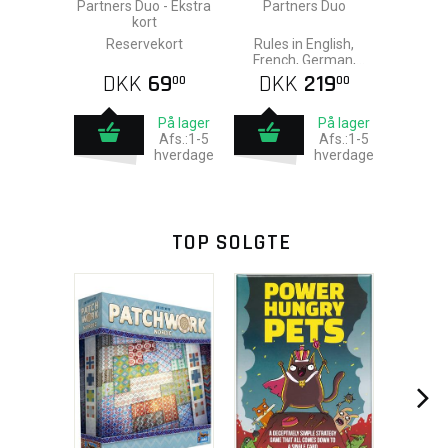
Partners Duo - Ekstra
Partners Duo
kort
Reservekort
Rules in English,
French, German,
Italian, and Spanish
DKK
69
DKK
219
00
00
På lager
På lager
Afs.:1-5
Afs.:1-5
hverdage
hverdage
TOP SOLGTE