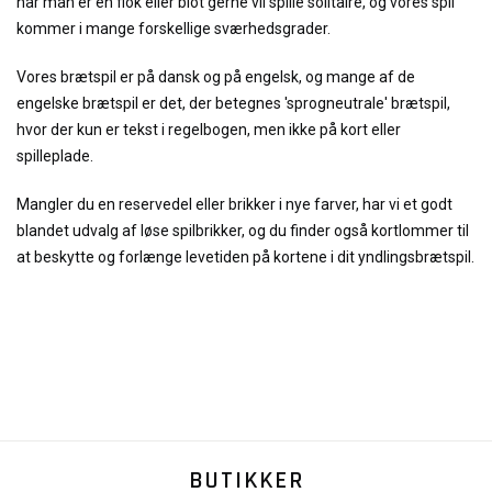
når man er en flok eller blot gerne vil spille solitaire, og vores spil
kommer i mange forskellige sværhedsgrader.
Vores brætspil er på dansk og på engelsk, og mange af de
engelske brætspil er det, der betegnes 'sprogneutrale' brætspil,
hvor der kun er tekst i regelbogen, men ikke på kort eller
spilleplade.
Mangler du en reservedel eller brikker i nye farver, har vi et godt
blandet udvalg af løse spilbrikker, og du finder også kortlommer til
at beskytte og forlænge levetiden på kortene i dit yndlingsbrætspil.
BUTIKKER