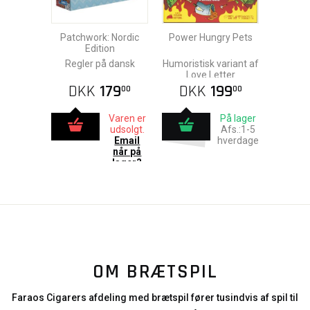
Patchwork: Nordic
Power Hungry Pets
Edition
Regler på dansk
Humoristisk variant af
Love Letter
DKK
179
DKK
199
00
00
Varen er
På lager
udsolgt.
Afs.:1-5
Email
hverdage
når på
lager?
OM BRÆTSPIL
Faraos Cigarers afdeling med brætspil fører tusindvis af spil til