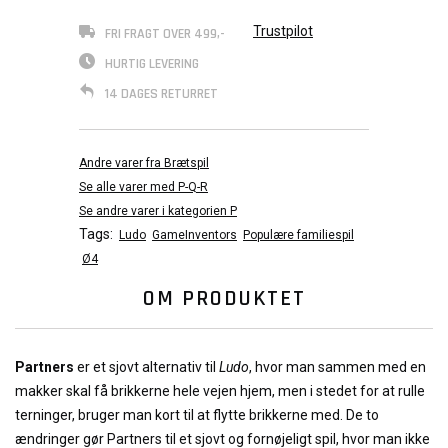
Trustpilot
FRI FRAGT OVER 499,-
HURTIG LEVERING
14 DAGES RETURRET
Andre varer fra Brætspil
Se alle varer med P-Q-R
Se andre varer i kategorien P
Tags:
Ludo
GameInventors
Populære familiespil
Ø4
OM PRODUKTET
Partners
er et sjovt alternativ til
Ludo
, hvor man sammen med en
makker skal få brikkerne hele vejen hjem, men i stedet for at rulle
terninger, bruger man kort til at flytte brikkerne med. De to
ændringer gør Partners til et sjovt og fornøjeligt spil, hvor man ikke