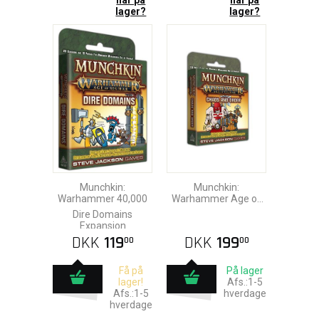
når på
når på
lager?
lager?
Munchkin:
Munchkin:
Warhammer 40,000
Warhammer Age of
Sigmar - Chaos &
Dire Domains
Order
Expansion
DKK
119
DKK
199
00
00
Få på
På lager
lager!
Afs.:1-5
Afs.:1-5
hverdage
hverdage