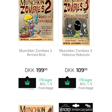
Munchkin Zombies 2:
Munchkin Zombies 3:
Armed And
Hideous Hideouts
Dangerous
DKK
199
DKK
109
00
00
På lager
På lager
Afs.:1-5
Afs.:1-5
hverdage
hverdage