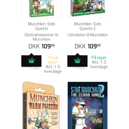
Munchkin: Side
Munchkin: Side
Quests
Quests 2
Ekstramissioner til
Udvidelse til Munchkin
Munchkin
DKK
109
DKK
109
00
00
Få på
På lager
lager!
Afs.:1-5
Afs.:1-5
hverdage
hverdage