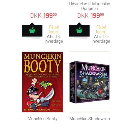
Udvidelse til Munchkin
Dungeon
DKK
199
DKK
199
00
00
Få på
Få på
lager!
lager!
Afs.:1-5
Afs.:1-5
hverdage
hverdage
Munchkin Booty
Munchkin Shadowrun