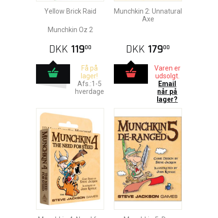
Yellow Brick Raid
Munchkin 2: Unnatural
Axe
Munchkin Oz 2
DKK
119
DKK
179
00
00
Få på
Varen er
lager!
udsolgt.
Afs.:1-5
Email
hverdage
når på
lager?