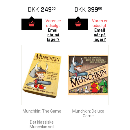
DKK
249
DKK
399
00
00
Varen er
Varen er
udsolgt.
udsolgt.
Email
Email
når på
når på
lager?
lager?
Munchkin: The Game
Munchkin: Deluxe
Game
Det klassiske
Munchkin spil