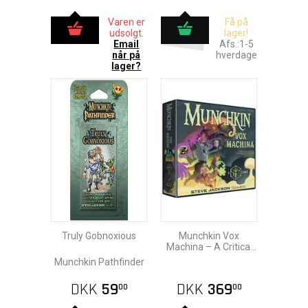
Varen er
Få på
udsolgt.
lager!
Email
Afs.:1-5
når på
hverdage
lager?
Truly Gobnoxious
Munchkin Vox
Machina – A Critical
Role Game
Munchkin Pathfinder
DKK
59
DKK
369
00
00