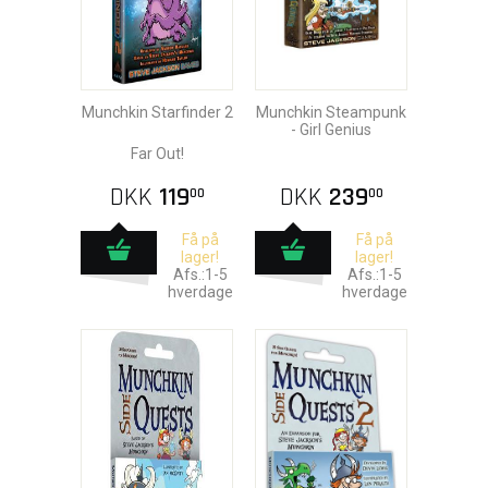
Munchkin Starfinder 2
Munchkin Steampunk
- Girl Genius
Far Out!
DKK
119
DKK
239
00
00
Få på
Få på
lager!
lager!
Afs.:1-5
Afs.:1-5
hverdage
hverdage