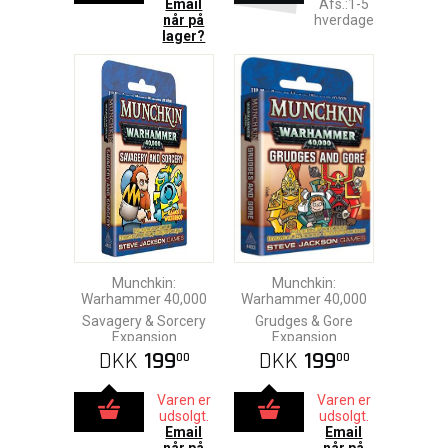
Email
Afs.:1-5
når på
hverdage
lager?
Munchkin:
Munchkin:
Warhammer 40,000
Warhammer 40,000
Savagery & Sorcery
Grudges & Gore
Expansion
Expansion
DKK
199
DKK
199
00
00
Varen er
Varen er
udsolgt.
udsolgt.
Email
Email