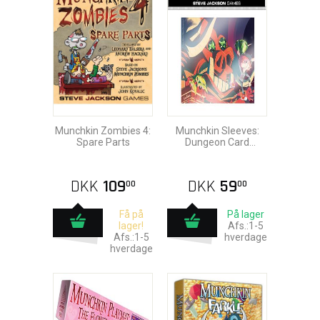
Munchkin Zombies 4:
Munchkin Sleeves:
Spare Parts
Dungeon Card
Sleeves
DKK
109
DKK
59
00
00
Få på
På lager
lager!
Afs.:1-5
Afs.:1-5
hverdage
hverdage