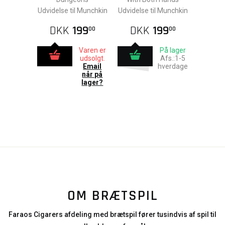
Udvidelse til Munchkin
Udvidelse til Munchkin
DKK
199
DKK
199
00
00
Varen er
På lager
udsolgt.
Afs.:1-5
Email
hverdage
når på
lager?
OM BRÆTSPIL
Faraos Cigarers afdeling med brætspil fører tusindvis af spil til