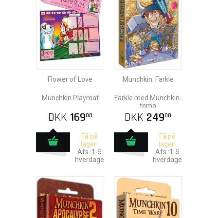
Flower of Love
Munchkin: Farkle
Munchkin Playmat
Farkle med Munchkin-
tema
DKK
169
DKK
249
00
00
Få på
Få på
lager!
lager!
Afs.:1-5
Afs.:1-5
hverdage
hverdage