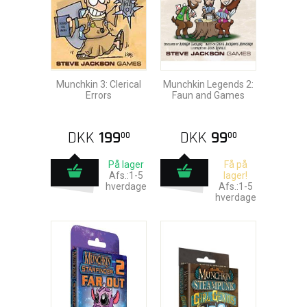
Munchkin 3: Clerical
Munchkin Legends 2:
Errors
Faun and Games
DKK
199
DKK
99
00
00
På lager
Få på
Afs.:1-5
lager!
hverdage
Afs.:1-5
hverdage