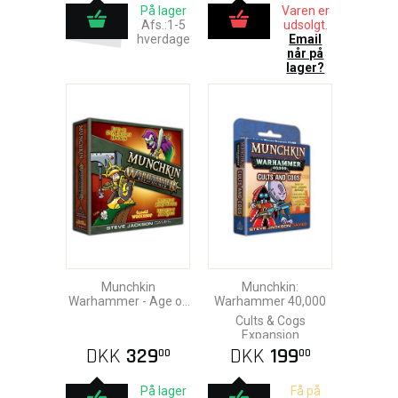
På lager
Varen er
Afs.:1-5
udsolgt.
hverdage
Email
når på
lager?
Munchkin
Munchkin:
Warhammer - Age of
Warhammer 40,000
Sigmar
Cults & Cogs
Expansion
DKK
329
DKK
199
00
00
På lager
Få på