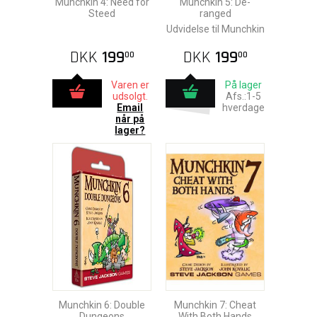
Munchkin 4: Need for
Munchkin 5: De-
Steed
ranged
Udvidelse til Munchkin
DKK
199
DKK
199
00
00
Varen er
På lager
udsolgt.
Afs.:1-5
Email
hverdage
når på
lager?
Munchkin 6: Double
Munchkin 7: Cheat
Dungeons
With Both Hands