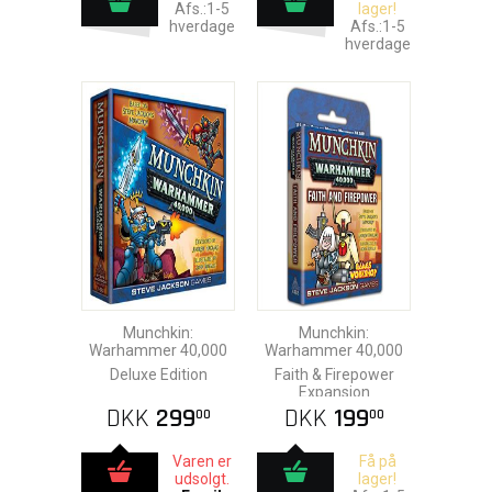
Afs.:1-5
lager!
hverdage
Afs.:1-5
hverdage
Munchkin:
Munchkin:
Warhammer 40,000
Warhammer 40,000
Deluxe Edition
Faith & Firepower
Expansion
DKK
299
DKK
199
00
00
Varen er
Få på
udsolgt.
lager!