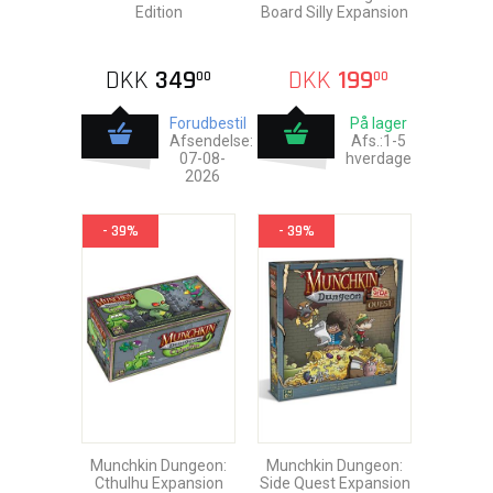
Edition
Board Silly Expansion
DKK
349
DKK
199
00
00
Forudbestil
På lager
Afsendelse:
Afs.:1-5
07-08-
hverdage
2026
- 39%
- 39%
Munchkin Dungeon:
Munchkin Dungeon:
Cthulhu Expansion
Side Quest Expansion