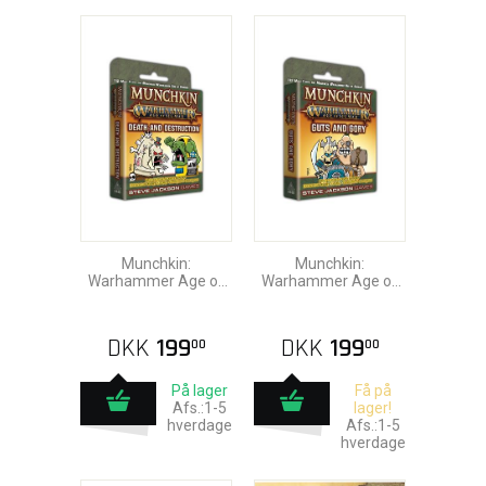
Munchkin:
Munchkin:
Warhammer Age of
Warhammer Age of
Sigmar - Death &
Sigmar - Guts & Gory
Destruction
DKK
199
DKK
199
00
00
På lager
Få på
Afs.:1-5
lager!
hverdage
Afs.:1-5
hverdage