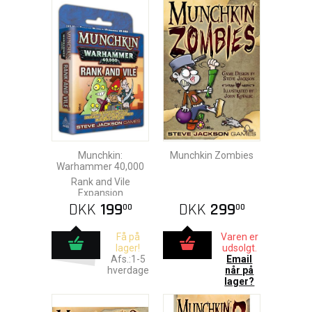
Munchkin:
Munchkin Zombies
Warhammer 40,000
Rank and Vile
Expansion
DKK
199
DKK
299
00
00
Få på
Varen er
lager!
udsolgt.
Afs.:1-5
Email
hverdage
når på
lager?