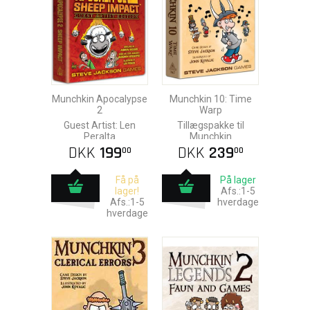
Munchkin Apocalypse
Munchkin 10: Time
2
Warp
Guest Artist: Len
Tillægspakke til
Peralta
Munchkin
DKK
199
DKK
239
00
00
Få på
På lager
lager!
Afs.:1-5
Afs.:1-5
hverdage
hverdage