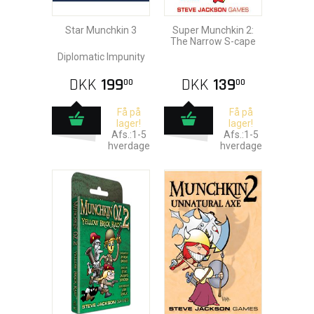
Star Munchkin 3
Super Munchkin 2:
The Narrow S-cape
Diplomatic Impunity
DKK
199
DKK
139
00
00
Få på
Få på
lager!
lager!
Afs.:1-5
Afs.:1-5
hverdage
hverdage