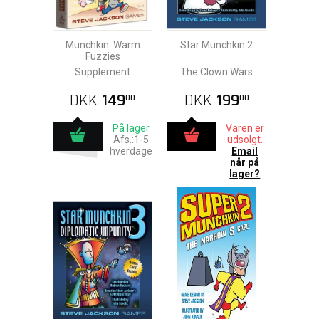
Munchkin: Warm
Star Munchkin 2
Fuzzies
Supplement
The Clown Wars
DKK
149
DKK
199
00
00
På lager
Varen er
Afs.:1-5
udsolgt.
hverdage
Email
når på
lager?