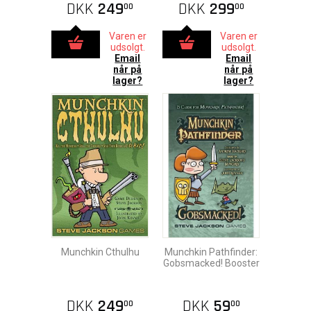
DKK
249
DKK
299
00
00
Varen er
Varen er
udsolgt.
udsolgt.
Email
Email
når på
når på
lager?
lager?
Munchkin Cthulhu
Munchkin Pathfinder:
Gobsmacked! Booster
DKK
249
DKK
59
00
00