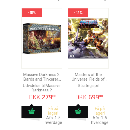
- 15%
- 12%
Massive Darkness 2:
Masters of the
Bards and Tinkerers
Universe: Fields of
vs Metal Angel
Eternia
Udvidelse til Massive
Strategispil
Darkness 2
DKK
279
DKK
699
00
00
Få på
Få på
lager!
lager!
Afs.:1-5
Afs.:1-5
hverdage
hverdage