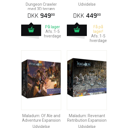
Set
Dungeon Crawler
Udvidelse
med 3D terræn
DKK
949
DKK
449
00
00
På lager
Få på
Afs.:1-5
lager!
hverdage
Afs.:1-5
hverdage
Maladum: Of Ale and
Maladum: Revenant
Adventure Expansion
Retribution Expansion
Udvidelse
Udvidelse