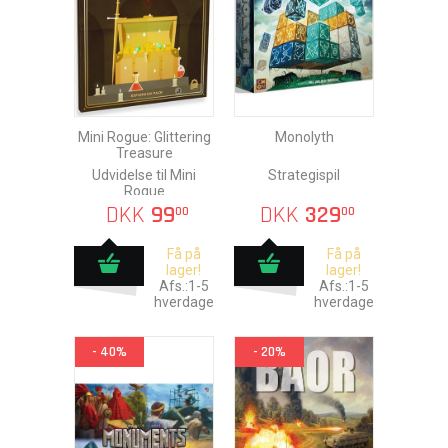
Mini Rogue: Glittering
Monolyth
Treasure
Udvidelse til Mini
Strategispil
Rogue
DKK
99
DKK
329
00
00
Få på
Få på
lager!
lager!
Afs.:1-5
Afs.:1-5
hverdage
hverdage
- 40%
- 20%