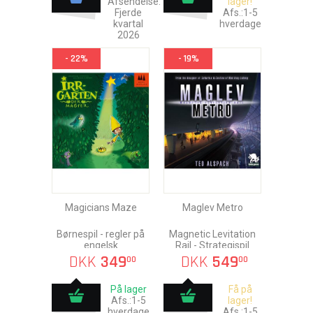
Afsendelse:
lager!
Fjerde
Afs.:1-5
kvartal
hverdage
2026
- 22%
- 19%
Magicians Maze
Maglev Metro
Børnespil - regler på
Magnetic Levitation
engelsk
Rail - Strategispil
DKK
349
DKK
549
00
00
På lager
Få på
Afs.:1-5
lager!
hverdage
Afs.:1-5