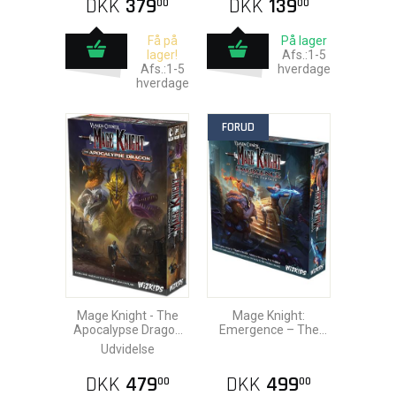
DKK
379
DKK
139
00
00
Få på
På lager
lager!
Afs.:1-5
Afs.:1-5
hverdage
hverdage
FORUD
Mage Knight - The
Mage Knight:
Apocalypse Dragon
Emergence – The
Expansion
Portal to Power
Udvidelse
DKK
479
DKK
499
00
00