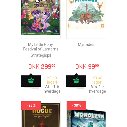
My Little Pony:
Myriades
Festival of Lanterns
Strategispil
DKK
299
DKK
99
00
00
Få på
Få på
lager!
lager!
Afs.:1-5
Afs.:1-5
hverdage
hverdage
- 23%
- 38%