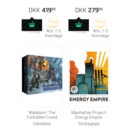
DKK
419
DKK
279
00
00
Få på
Få på
lager!
lager!
Afs.:1-5
Afs.:1-5
hverdage
hverdage
Maladum: The
Manhattan Project:
Forbidden Creed
Energy Empire
Expansion
Udvidelse
Strategispil