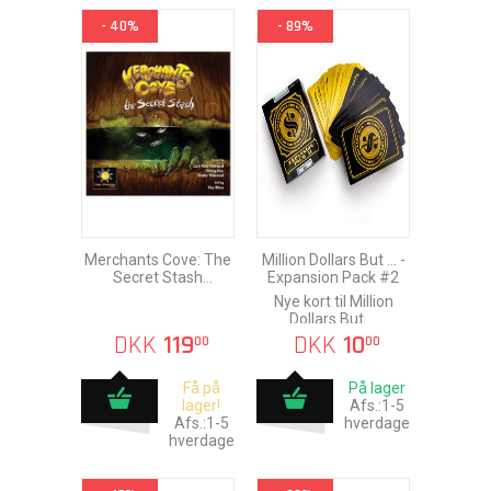
- 40%
- 89%
Merchants Cove: The
Million Dollars But ... -
Secret Stash
Expansion Pack #2
Expansion
Nye kort til Million
Dollars But ...
DKK
119
DKK
10
00
00
Få på
På lager
lager!
Afs.:1-5
Afs.:1-5
hverdage
hverdage