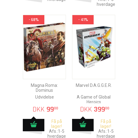
hverdage
- 68%
- 41%
Magna Roma:
Marvel D.A.G.G.E.R.
Dominus
Udvidelse
A Game of Global
Heroics
DKK
99
DKK
399
00
00
Få på
Få på
lager!
lager!
Afs.:1-5
Afs.:1-5
hverdage
hverdage