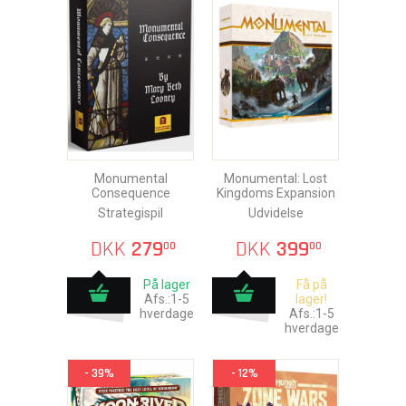
Monumental
Monumental: Lost
Consequence
Kingdoms Expansion
Strategispil
Udvidelse
DKK
279
DKK
399
00
00
På lager
Få på
Afs.:1-5
lager!
hverdage
Afs.:1-5
hverdage
- 39%
- 12%