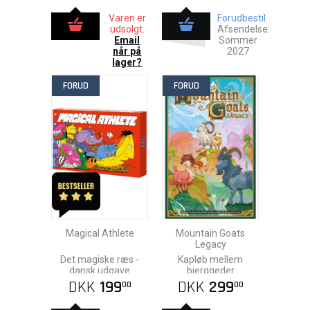
Varen er
Forudbestil
udsolgt.
Afsendelse:
Email
Sommer
når på
2027
lager?
FORUD
FORUD
Magical Athlete
Mountain Goats
Legacy
Det magiske ræs -
Kapløb mellem
dansk udgave
bjerggeder
DKK
199
DKK
299
00
00