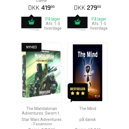
Game
DKK
419
DKK
279
00
00
På lager
På lager
Afs.:1-5
Afs.:1-5
hverdage
hverdage
NYHED
The Mandalorian
The Mind
Adventures: Sworn to
the Creed
Star Wars Adventures
på dansk
- Expansion