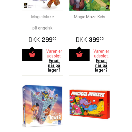
Magic Maze
Magic Maze Kids
på engelsk
DKK
299
DKK
399
00
00
Varen er
Varen er
udsolgt.
udsolgt.
Email
Email
når på
når på
lager?
lager?