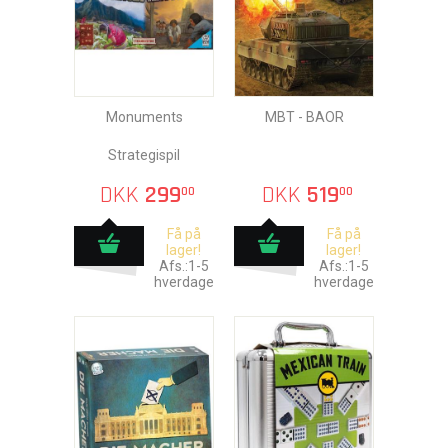
Monuments
MBT - BAOR
Strategispil
DKK
299
DKK
519
00
00
Få på
Få på
lager!
lager!
Afs.:1-5
Afs.:1-5
hverdage
hverdage