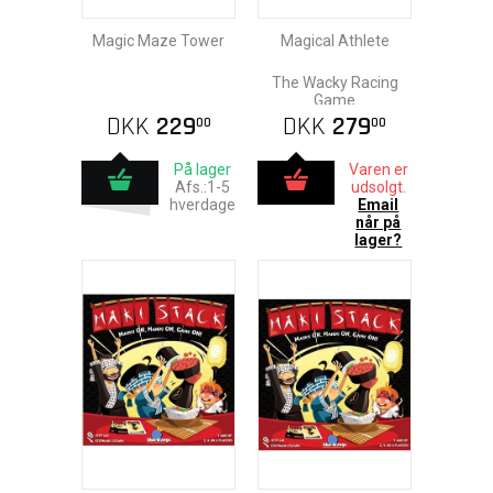
Magic Maze Tower
Magical Athlete
The Wacky Racing
Game
DKK
229
DKK
279
00
00
På lager
Varen er
Afs.:1-5
udsolgt.
hverdage
Email
når på
lager?