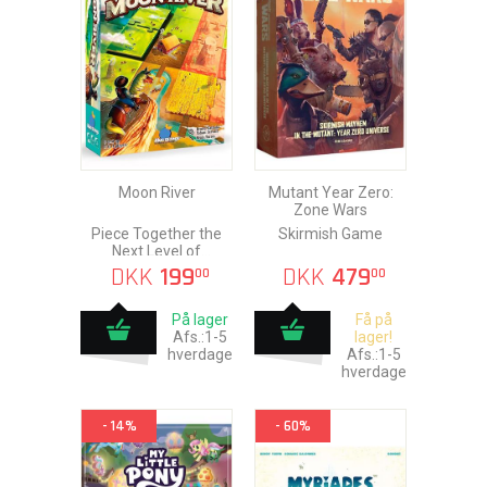
Moon River
Mutant Year Zero:
Zone Wars
Piece Together the
Skirmish Game
Next Level of
Kingdomino
DKK
199
DKK
479
00
00
På lager
Få på
Afs.:1-5
lager!
hverdage
Afs.:1-5
hverdage
- 14%
- 60%