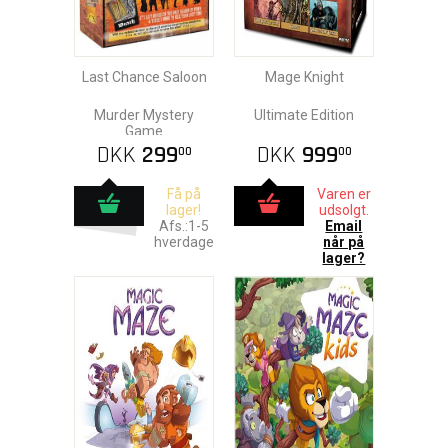
Last Chance Saloon
Mage Knight
Murder Mystery
Ultimate Edition
Game
DKK
299
DKK
999
00
00
Få på
Varen er
lager!
udsolgt.
Afs.:1-5
Email
hverdage
når på
lager?