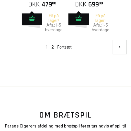
DKK
479
DKK
699
00
00
Få på
Få på
lager!
lager!
Afs.:1-5
Afs.:1-5
hverdage
hverdage
1
2
Fortsæt
OM BRÆTSPIL
Faraos Cigarers afdeling med brætspil fører tusindvis af spil til