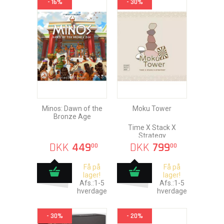
- 16%
- 30%
Minos: Dawn of the
Moku Tower
Bronze Age
Time X Stack X
Strategy
DKK
449
DKK
799
00
00
Få på
Få på
lager!
lager!
Afs.:1-5
Afs.:1-5
hverdage
hverdage
- 30%
- 20%