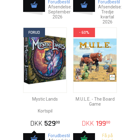
Forudbestil
Forudbestil
Afsendelse:
Afsendelse:
September
Tredje
2026
kvartal
2026
FORUD
- 60%
Mystic Lands
M.U.L.E. - The Board
Game
Kortspil
DKK
529
DKK
199
00
00
Forudbestil
Få på