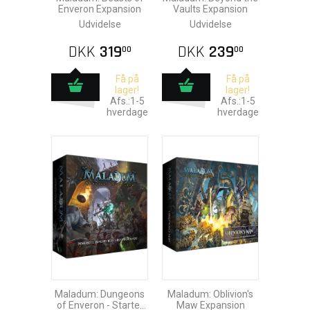
Enveron Expansion
Vaults Expansion
Udvidelse
Udvidelse
DKK
319
DKK
239
00
00
Få på
Få på
lager!
lager!
Afs.:1-5
Afs.:1-5
hverdage
hverdage
Maladum: Dungeons
Maladum: Oblivion's
of Enveron - Starter
Maw Expansion