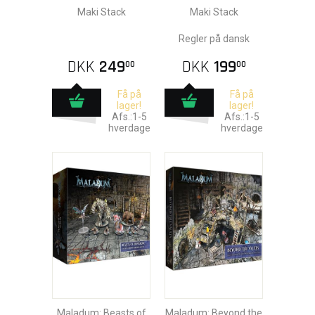
Maki Stack
Maki Stack
Regler på dansk
DKK
249
DKK
199
00
00
Få på
Få på
lager!
lager!
Afs.:1-5
Afs.:1-5
hverdage
hverdage
Maladum: Beasts of
Maladum: Beyond the