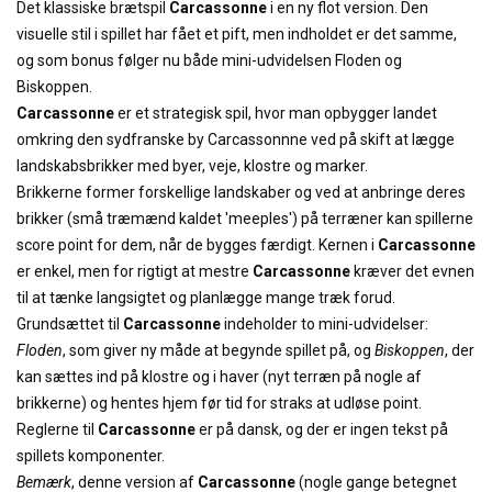
Det klassiske brætspil
Carcassonne
i en ny flot version. Den
visuelle stil i spillet har fået et pift, men indholdet er det samme,
og som bonus følger nu både mini-udvidelsen Floden og
Biskoppen.
Carcassonne
er et strategisk spil, hvor man opbygger landet
omkring den sydfranske by Carcassonnne ved på skift at lægge
landskabsbrikker med byer, veje, klostre og marker.
Brikkerne former forskellige landskaber og ved at anbringe deres
brikker (små træmænd kaldet 'meeples') på terræner kan spillerne
score point for dem, når de bygges færdigt. Kernen i
Carcassonne
er enkel, men for rigtigt at mestre
Carcassonne
kræver det evnen
til at tænke langsigtet og planlægge mange træk forud.
Grundsættet til
Carcassonne
indeholder to mini-udvidelser:
Floden
, som giver ny måde at begynde spillet på, og
Biskoppen
, der
kan sættes ind på klostre og i haver (nyt terræn på nogle af
brikkerne) og hentes hjem før tid for straks at udløse point.
Reglerne til
Carcassonne
er på dansk, og der er ingen tekst på
spillets komponenter.
Bemærk
, denne version af
Carcassonne
(nogle gange betegnet