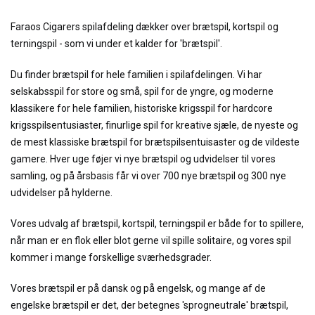
Faraos Cigarers spilafdeling dækker over brætspil, kortspil og
terningspil - som vi under et kalder for 'brætspil'.
Du finder brætspil for hele familien i spilafdelingen. Vi har
selskabsspil for store og små, spil for de yngre, og moderne
klassikere for hele familien, historiske krigsspil for hardcore
krigsspilsentusiaster, finurlige spil for kreative sjæle, de nyeste og
de mest klassiske brætspil for brætspilsentuisaster og de vildeste
gamere. Hver uge føjer vi nye brætspil og udvidelser til vores
samling, og på årsbasis får vi over 700 nye brætspil og 300 nye
udvidelser på hylderne.
Vores udvalg af brætspil, kortspil, terningspil er både for to spillere,
når man er en flok eller blot gerne vil spille solitaire, og vores spil
kommer i mange forskellige sværhedsgrader.
Vores brætspil er på dansk og på engelsk, og mange af de
engelske brætspil er det, der betegnes 'sprogneutrale' brætspil,