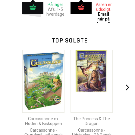
På lager
Varen er
Afs.:1-5
udsolgt.
hverdage
Email
når på
lager?
TOP SOLGTE
Carcassonne m.
The Princess & The
Floden & Biskoppen
Dragon
Carcassonne -
Carcassonne -