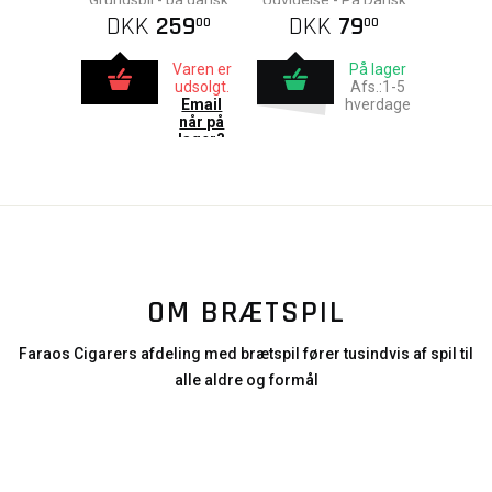
Grundspil - på dansk
Udvidelse - På Dansk
DKK
259
DKK
79
00
00
Varen er
På lager
udsolgt.
Afs.:1-5
Email
hverdage
når på
lager?
OM BRÆTSPIL
Faraos Cigarers afdeling med brætspil fører tusindvis af spil til
alle aldre og formål