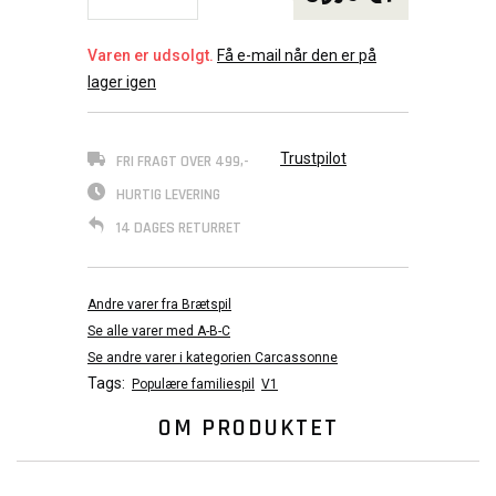
Varen er udsolgt.
Få e-mail når den er på
lager igen
Trustpilot
FRI FRAGT OVER 499,-
HURTIG LEVERING
14 DAGES RETURRET
Andre varer fra Brætspil
Se alle varer med A-B-C
Se andre varer i kategorien Carcassonne
Tags:
Populære familiespil
V1
OM PRODUKTET