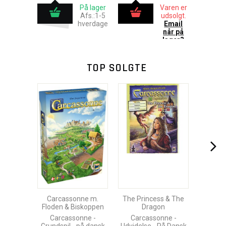
På lager
Varen er
Afs.:1-5
udsolgt.
hverdage
Email
når på
lager?
TOP SOLGTE
Carcassonne m.
The Princess & The
Floden & Biskoppen
Dragon
Carcassonne -
Carcassonne -