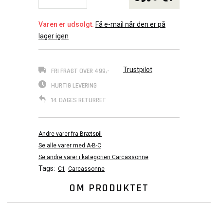
Varen er udsolgt.
Få e-mail når den er på
lager igen
Trustpilot
FRI FRAGT OVER 499,-
HURTIG LEVERING
14 DAGES RETURRET
Andre varer fra Brætspil
Se alle varer med A-B-C
Se andre varer i kategorien Carcassonne
Tags:
C1
Carcassonne
OM PRODUKTET