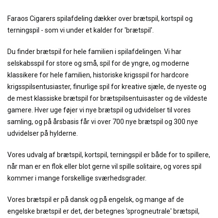
Faraos Cigarers spilafdeling dækker over brætspil, kortspil og
terningspil - som vi under et kalder for 'brætspil'.
Du finder brætspil for hele familien i spilafdelingen. Vi har
selskabsspil for store og små, spil for de yngre, og moderne
klassikere for hele familien, historiske krigsspil for hardcore
krigsspilsentusiaster, finurlige spil for kreative sjæle, de nyeste og
de mest klassiske brætspil for brætspilsentuisaster og de vildeste
gamere. Hver uge føjer vi nye brætspil og udvidelser til vores
samling, og på årsbasis får vi over 700 nye brætspil og 300 nye
udvidelser på hylderne.
Vores udvalg af brætspil, kortspil, terningspil er både for to spillere,
når man er en flok eller blot gerne vil spille solitaire, og vores spil
kommer i mange forskellige sværhedsgrader.
Vores brætspil er på dansk og på engelsk, og mange af de
engelske brætspil er det, der betegnes 'sprogneutrale' brætspil,