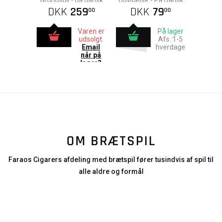
Grundspil - på dansk
Udvidelse - På Dansk
DKK
259
DKK
79
00
00
Varen er
På lager
udsolgt.
Afs.:1-5
Email
hverdage
når på
lager?
OM BRÆTSPIL
Faraos Cigarers afdeling med brætspil fører tusindvis af spil til
alle aldre og formål