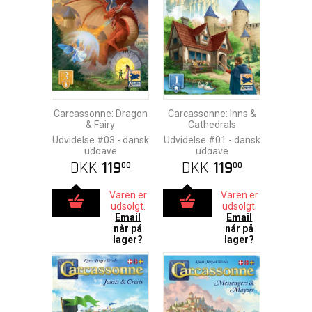
Carcassonne: Dragon
Carcassonne: Inns &
& Fairy
Cathedrals
Udvidelse #03 - dansk
Udvidelse #01 - dansk
udgave
udgave
DKK
119
DKK
119
00
00
Varen er
Varen er
udsolgt.
udsolgt.
Email
Email
når på
når på
lager?
lager?