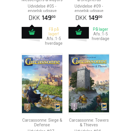
Udvidelse #05 -
Udvidelse #09 -
engelsk udgave
engelsk udgave
DKK
149
DKK
149
00
00
Få på
På lager
lager!
Afs.:1-5
Afs.:1-5
hverdage
hverdage
Carcassonne: Siege &
Carcassonne: Towers
Defense
& Thieves