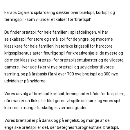
Faraos Cigarers spilafdeling dækker over brætspil, kortspil og
terningspil - som vi under et kalder for 'brætspil'.
Du finder brætspil for hele familien i spilafdelingen. Vi har
selskabsspil for store og små, spil for de yngre, og moderne
klassikere for hele familien, historiske krigsspil for hardcore
krigsspilsentusiaster, finurlige spil for kreative sjæle, de nyeste og
de mest klassiske brætspil for brætspilsentuisaster og de vildeste
gamere. Hver uge føjer vi nye brætspil og udvidelser til vores
samling, og på årsbasis får vi over 700 nye brætspil og 300 nye
udvidelser på hylderne.
Vores udvalg af brætspil, kortspil, terningspil er både for to spillere,
når man er en flok eller blot gerne vil spille solitaire, og vores spil
kommer i mange forskellige sværhedsgrader.
Vores brætspil er på dansk og på engelsk, og mange af de
engelske brætspil er det, der betegnes 'sprogneutrale' brætspil,