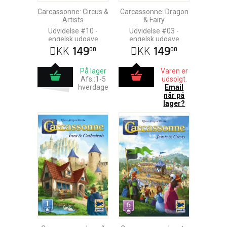
Carcassonne: Circus &
Carcassonne: Dragon
Artists
& Fairy
Udvidelse #10 -
Udvidelse #03 -
engelsk udgave
engelsk udgave
DKK
149
DKK
149
00
00
På lager
Varen er
Afs.:1-5
udsolgt.
hverdage
Email
når på
lager?