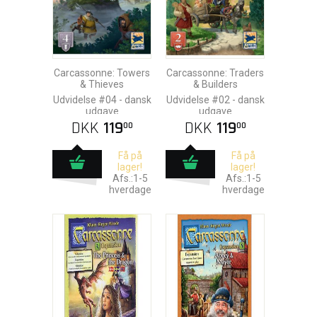
Carcassonne: Towers
Carcassonne: Traders
& Thieves
& Builders
Udvidelse #04 - dansk
Udvidelse #02 - dansk
udgave
udgave
DKK
119
DKK
119
00
00
Få på
Få på
lager!
lager!
Afs.:1-5
Afs.:1-5
hverdage
hverdage