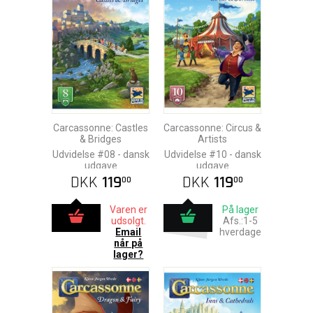
Carcassonne: Castles
Carcassonne: Circus &
& Bridges
Artists
Udvidelse #08 - dansk
Udvidelse #10 - dansk
udgave
udgave
DKK
119
DKK
119
00
00
Varen er
På lager
udsolgt.
Afs.:1-5
Email
hverdage
når på
lager?