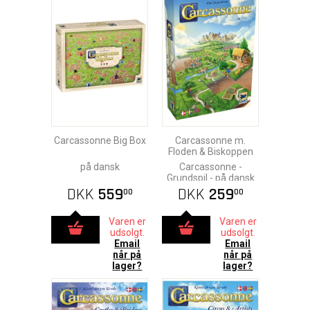
Carcassonne Big Box
Carcassonne m.
Floden & Biskoppen
på dansk
Carcassonne -
Grundspil - på dansk
DKK
559
DKK
259
00
00
Varen er
Varen er
udsolgt.
udsolgt.
Email
Email
når på
når på
lager?
lager?