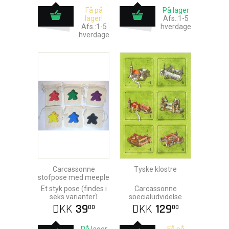
Få på
På lager
lager!
Afs.:1-5
Afs.:1-5
hverdage
hverdage
Carcassonne
Tyske klostre
stofpose med meeple
Et styk pose (findes i
Carcassonne
seks varianter)
specialudvidelse
DKK
39
DKK
129
00
00