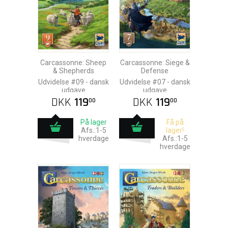
Carcassonne: Sheep
Carcassonne: Siege &
& Shepherds
Defense
Udvidelse #09 - dansk
Udvidelse #07 - dansk
udgave
udgave
DKK
119
DKK
119
00
00
På lager
Få på
Afs.:1-5
lager!
hverdage
Afs.:1-5
hverdage