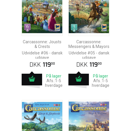
Carcassonne: Jousts
Carcassonne:
& Crests
Messengers & Mayors
Udvidelse #06 - dansk
Udvidelse #05 - dansk
udgave
udgave
DKK
119
DKK
119
00
00
På lager
På lager
Afs.:1-5
Afs.:1-5
hverdage
hverdage