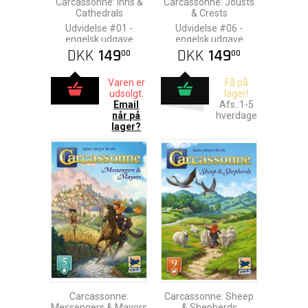
Carcassonne: Inns &
Carcassonne: Jousts
Cathedrals
& Crests
Udvidelse #01 -
Udvidelse #06 -
engelsk udgave
engelsk udgave
DKK
149
DKK
149
00
00
Varen er
Få på
udsolgt.
lager!
Email
Afs.:1-5
når på
hverdage
lager?
Carcassonne:
Carcassonne: Sheep
Messengers & Mayors
& Shepherds