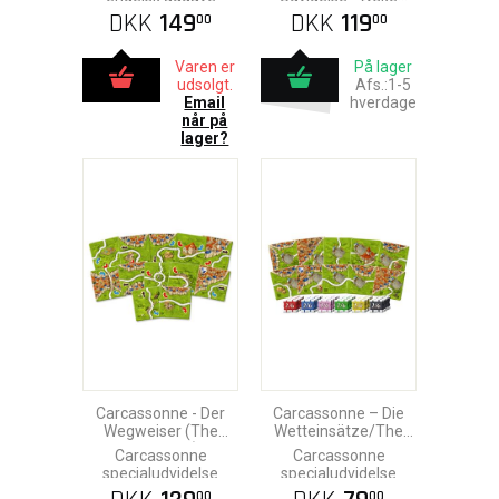
regler
DKK
149
DKK
119
00
00
Varen er
På lager
udsolgt.
Afs.:1-5
Email
hverdage
når på
lager?
Carcassonne - Der
Carcassonne – Die
Wegweiser (The
Wetteinsätze/The
Signposts)
Bets
Carcassonne
Carcassonne
specialudvidelse
specialudvidelse
00
00