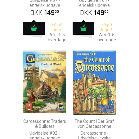
Udvidelse #07 -
Udvidelse #04 -
engelsk udgave
engelsk udgave
DKK
149
DKK
149
00
00
Få på
Få på
lager!
lager!
Afs.:1-5
Afs.:1-5
hverdage
hverdage
Carcassonne: Traders
The Count | Der Graf
& Builders
von Carcassonne
Udvidelse #02 -
Carcassonne -
engelsk udgave
Udvidelse - tyske