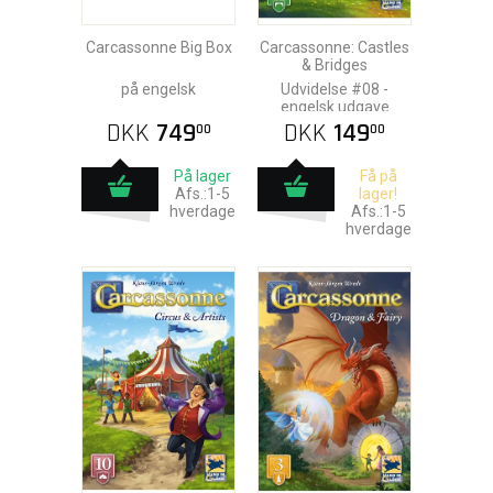
Carcassonne Big Box
Carcassonne: Castles
& Bridges
på engelsk
Udvidelse #08 -
engelsk udgave
DKK
749
DKK
149
00
00
På lager
Få på
Afs.:1-5
lager!
hverdage
Afs.:1-5
hverdage