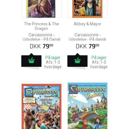
The Princess & The
Abbey & Mayor
Dragon
Carcassonne -
Carcassonne -
Udvidelse - På Dansk
Udvidelse - På dansk
DKK
79
DKK
79
00
00
På lager
På lager
Afs.:1-5
Afs.:1-5
hverdage
hverdage