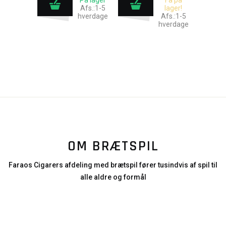
På lager
Få på
Afs.:1-5
lager!
hverdage
Afs.:1-5
hverdage
OM BRÆTSPIL
Faraos Cigarers afdeling med brætspil fører tusindvis af spil til
alle aldre og formål