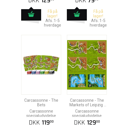
DKK
129
DKK
79
Få på
Få på
lager!
lager!
Afs.:1-5
Afs.:1-5
hverdage
hverdage
Carcassonne - The
Carcassonne - The
Bets
Markets of Leipzig |
Amazonas mini-
Carcassonne
Carcassonne
udvidelse
specialudvidelse
specialudvidelse
DKK
119
DKK
129
00
00