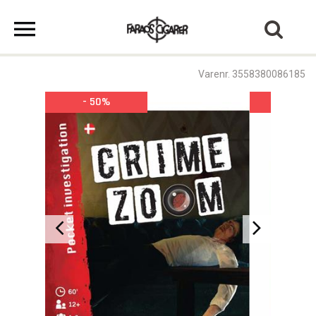
Varenr. 3558380086185
- 50%
- 50%