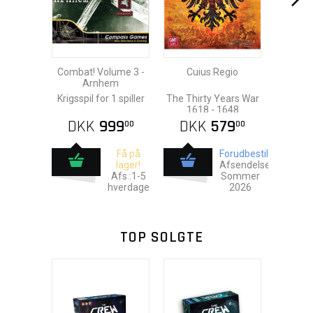
Combat! Volume 3 -
Cuius Regio
Arnhem
Krigsspil for 1 spiller
The Thirty Years War
1618 - 1648
DKK
999
DKK
579
00
00
Få på
Forudbestil
lager!
Afsendelse:
Afs.:1-5
Sommer
hverdage
2026
TOP SOLGTE