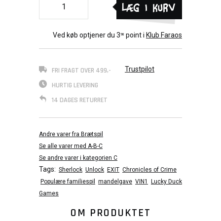
Læg i kurv
Ved køb optjener du
3
point i
Klub Faraos
90
Trustpilot
FRI FRAGT OVER 499,-
HURTIG LEVERING
14 DAGES RETURRET
Andre varer fra Brætspil
Se alle varer med A-B-C
Se andre varer i kategorien C
Tags:
Sherlock
Unlock
EXIT
Chronicles of Crime
Populære familiespil
mandelgave
VIN1
Lucky Duck
Games
OM PRODUKTET