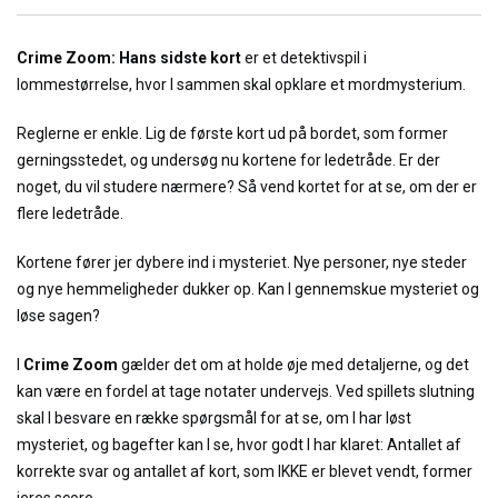
Crime Zoom: Hans sidste kort
er et detektivspil i
lommestørrelse, hvor I sammen skal opklare et mordmysterium.
Reglerne er enkle. Lig de første kort ud på bordet, som former
gerningsstedet, og undersøg nu kortene for ledetråde. Er der
noget, du vil studere nærmere? Så vend kortet for at se, om der er
flere ledetråde.
Kortene fører jer dybere ind i mysteriet. Nye personer, nye steder
og nye hemmeligheder dukker op. Kan I gennemskue mysteriet og
løse sagen?
I
Crime Zoom
gælder det om at holde øje med detaljerne, og det
kan være en fordel at tage notater undervejs. Ved spillets slutning
skal I besvare en række spørgsmål for at se, om I har løst
mysteriet, og bagefter kan I se, hvor godt I har klaret: Antallet af
korrekte svar og antallet af kort, som IKKE er blevet vendt, former