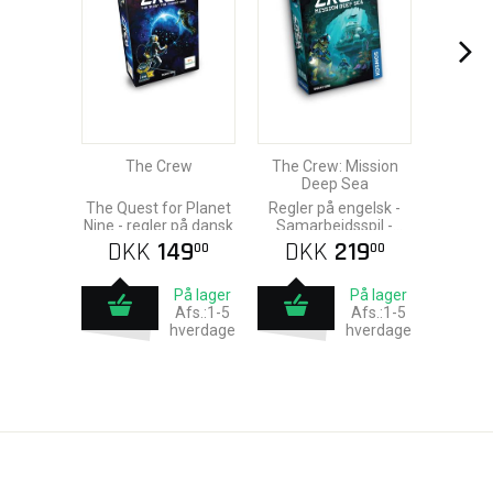
The Crew
The Crew: Mission
Deep Sea
The Quest for Planet
Regler på engelsk -
Nine - regler på dansk
Samarbejdsspil -
Efterfølgeren til The
DKK
149
DKK
219
00
00
Crew
På lager
På lager
Afs.:1-5
Afs.:1-5
hverdage
hverdage