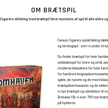
OM BRÆTSPIL
Cigarers afdeling med brætspil fører tusindvis af spil til alle aldre o
Faraos Cigarers spilafdeling dække
og terningspil - som vi under et ka
Du finder brætspil for hele familie
selskabsspil for store og små, spi
moderne klassikere for hele famili
for hardcore krigsspilsentusiaster,
sjæle, de nyeste og de mest klass
brætspilsentuisaster og de vilde
vi nye brætspil og udvidelser til 
årsbasis får vi over 700 nye bræt
på hylderne.