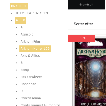
Grundspil
BRÆTSPIL
0-1-2-3-4-5-6-7-8-9
A-B-C
A
Agricola
- 53%
Arkham Files
Arkham Horror LCG
Axis & Allies
B
Bang
Bezzerwizzer
Bohnanza
C
Carcassonne
Cards against Humanity