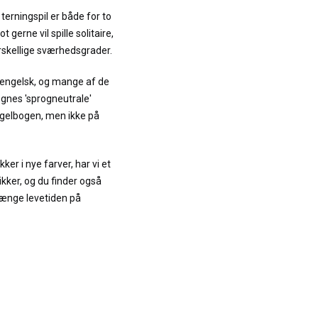
 terningspil er både for to
ot gerne vil spille solitaire,
rskellige sværhedsgrader.
 engelsk, og mange af de
egnes 'sprogneutrale'
regelbogen, men ikke på
ker i nye farver, har vi et
ikker, og du finder også
længe levetiden på