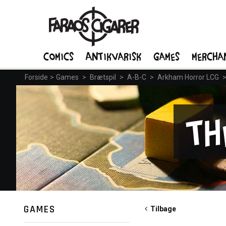
Comics
Antikvarisk
Games
Mercha
Forside
>
Games
>
Brætspil
>
A-B-C
>
Arkham Horror LCG
Th
GAMES
Tilbage