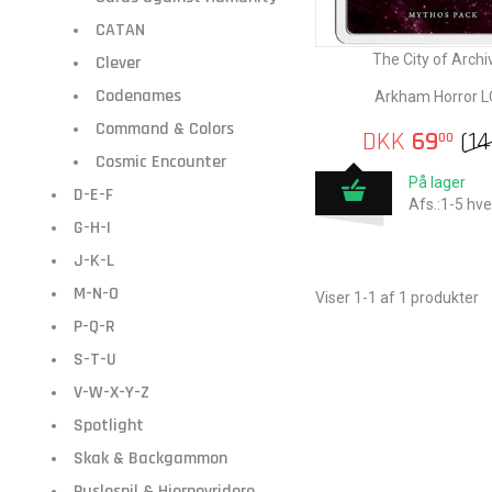
CATAN
The City of Archi
Clever
Codenames
Arkham Horror 
Command & Colors
DKK
69
(
1
00
Cosmic Encounter
På lager
D-E-F
Afs.:1-5 hv
G-H-I
J-K-L
M-N-O
Viser 1-1 af 1 produkter
P-Q-R
S-T-U
V-W-X-Y-Z
Spotlight
Skak & Backgammon
Puslespil & Hjernevridere