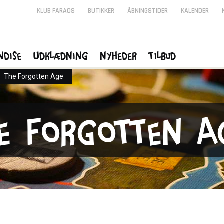
KLUB FARAOS
BUTIKKER
ÅBNINGSTIDER
KALENDER
ndise
Udklædning
Nyheder
Tilbud
>
The Forgotten Age
e Forgotten A