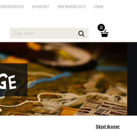
KUNDESERVICE
GAVEKORT
MIN ØNSKELISTE
LOGIN
0
ge
Skjul ikoner