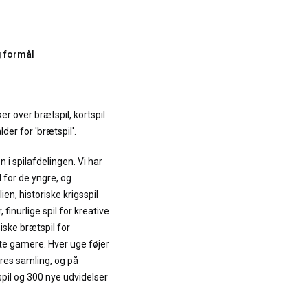
g formål
r over brætspil, kortspil
lder for 'brætspil'.
n i spilafdelingen. Vi har
l for de yngre, og
en, historiske krigsspil
 finurlige spil for kreative
iske brætspil for
ste gamere. Hver uge føjer
vores samling, og på
spil og 300 nye udvidelser