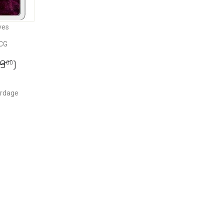
ves
LCG
49
)
00
erdage