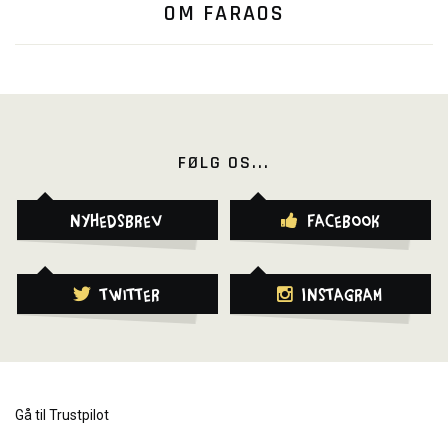
OM FARAOS
FØLG OS...
Nyhedsbrev
Facebook
Twitter
Instagram
Gå til Trustpilot