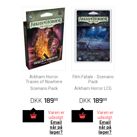
Arkham Horror:
Film Fatale - Scenario
Traces of Nowhere
Pack
Scenario Pack
Arkham Horror LCG
DKK
189
DKK
189
00
00
Varen er
Varen er
udsolgt.
udsolgt.
Email
Email
når på
når på
lager?
lager?