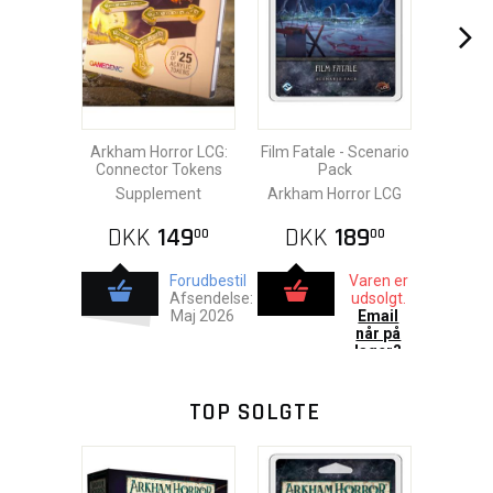
Arkham Horror LCG:
Film Fatale - Scenario
Connector Tokens
Pack
Supplement
Arkham Horror LCG
DKK
149
DKK
189
00
00
Forudbestil
Varen er
Afsendelse:
udsolgt.
Maj 2026
Email
når på
lager?
TOP SOLGTE