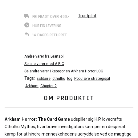
Trustpilot
FRI FRAGT OVER 499,-
HURTIG LEVERING
14 DAGES RETURRET
Andre varer fra Brætspil
Se alle varer med A-B-C
Se andre varer i kategorien Arkham Horror LCG
Tags:
solitaire
cthulhu
lcg
Populære strategispil
Arkham
Chapter 2
OM PRODUKTET
Arkham Horror: The Card Game
udspiller sig H.P. lovecrafts
Cthulhu Mythos, hvor brave investigators kæmper en desperat
kamp for at hindre menneskehedens udryddelse ved de mægtige