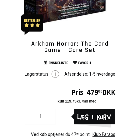
Arkham Horror: The Card
Game - Core Set
ØNSKELISTE
FAVORIT
Lagerstatus
Afsendelse:
1-5 hverdage
Pris
479
DKK
00
Læg i kurv
Ved køb optjener du
47
point i
Klub Faraos
90