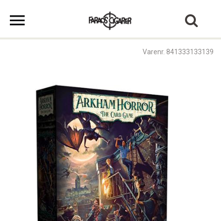
Varenr. 841333133139