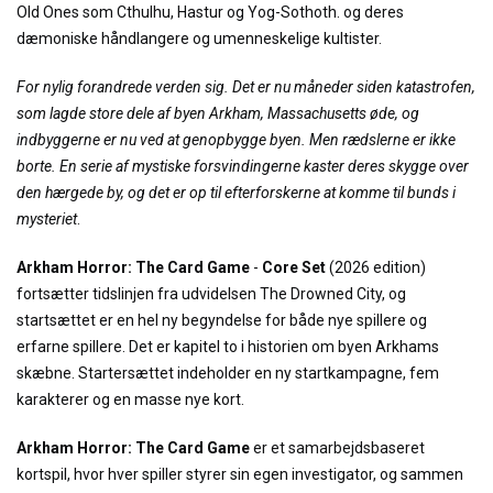
Old Ones som Cthulhu, Hastur og Yog-Sothoth. og deres
dæmoniske håndlangere og umenneskelige kultister.
For nylig forandrede verden sig. Det er nu måneder siden katastrofen,
som lagde store dele af byen Arkham, Massachusetts øde, og
indbyggerne er nu ved at genopbygge byen. Men rædslerne er ikke
borte. En serie af mystiske forsvindingerne kaster deres skygge over
den hærgede by, og det er op til efterforskerne at komme til bunds i
mysteriet
.
Arkham Horror: The Card Game
-
Core Set
(2026 edition)
fortsætter tidslinjen fra udvidelsen The Drowned City, og
startsættet er en hel ny begyndelse for både nye spillere og
erfarne spillere. Det er kapitel to i historien om byen Arkhams
skæbne. Startersættet indeholder en ny startkampagne, fem
karakterer og en masse nye kort.
Arkham Horror: The Card Game
er et samarbejdsbaseret
kortspil, hvor hver spiller styrer sin egen investigator, og sammen