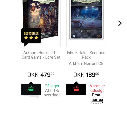
Arkham Horror: The
Film Fatale - Scenario
Card Game - Core Set
Pack
Arkham Horror LCG
DKK
479
DKK
189
00
00
På lager
Varen er
Afs.:1-5
udsolgt.
hverdage
Email
når på
lager?