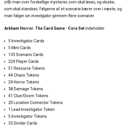
står man over forskellige mysterier, som skal løses, og skurke,
som skal standses. Følgerne af et scenarie bærer over i næste, og
man følger sin
investigator
gennem flere scenarier.
Arkham Horror: The Card Game
-
Core Set
indeholder
5 Investigator Cards
5 Mini-Cards
133 Scenario Cards
224 Player Cards
51 Resource Tokens
44 Chaos Tokens
24 Horror Tokens
38 Damage Tokens
41 Clue/Doom Tokens
20 Location Connector Tokens
1 Lead Investigator Token
5 Investigator Tokens
33 Divider Cards