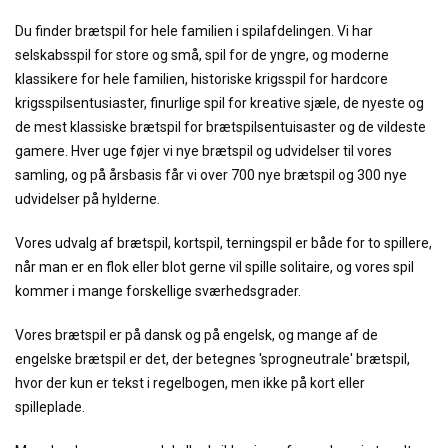
Du finder brætspil for hele familien i spilafdelingen. Vi har
selskabsspil for store og små, spil for de yngre, og moderne
klassikere for hele familien, historiske krigsspil for hardcore
krigsspilsentusiaster, finurlige spil for kreative sjæle, de nyeste og
de mest klassiske brætspil for brætspilsentuisaster og de vildeste
gamere. Hver uge føjer vi nye brætspil og udvidelser til vores
samling, og på årsbasis får vi over 700 nye brætspil og 300 nye
udvidelser på hylderne.
Vores udvalg af brætspil, kortspil, terningspil er både for to spillere,
når man er en flok eller blot gerne vil spille solitaire, og vores spil
kommer i mange forskellige sværhedsgrader.
Vores brætspil er på dansk og på engelsk, og mange af de
engelske brætspil er det, der betegnes 'sprogneutrale' brætspil,
hvor der kun er tekst i regelbogen, men ikke på kort eller
spilleplade.