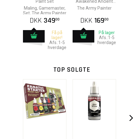
Paint Set
Awakened Ancient
Alloy
Maling, Gamemaster,
The Army Painter
Set, The Army Painter
DKK
349
DKK
169
00
00
Få på
På lager
lager!
Afs.:1-5
Afs.:1-5
hverdage
hverdage
TOP SOLGTE