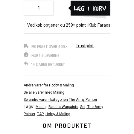
Læg i kurv
Ved køb optjener du
259
point i
Klub Faraos
90
Trustpilot
FRI FRAGT OVER 499,-
HURTIG LEVERING
14 DAGES RETURRET
Andre varer fra Hobby & Maling
Se alle varer med Maling
Se andre varer i kategorien The Army Painter
Tags:
Maling
Fanatic Warpaints
Set, The Army
Painter
TAP
Hobby & Maling
OM PRODUKTET