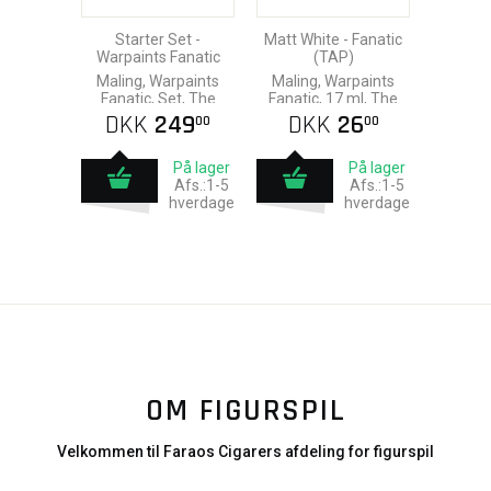
Starter Set -
Matt White - Fanatic
Warpaints Fanatic
(TAP)
Maling, Warpaints
Maling, Warpaints
Fanatic, Set, The
Fanatic, 17 ml, The
Army Painter
Army Painter
DKK
249
DKK
26
00
00
På lager
På lager
Afs.:1-5
Afs.:1-5
hverdage
hverdage
OM FIGURSPIL
Velkommen til Faraos Cigarers afdeling for figurspil