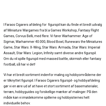
I Faraos Cigarers afdeling for figurspil kan du finde et bredt udvalg
af Miniature Wargames fra bl.a Games Workshop, Fantasy Flight
Games, Corvus Belli, med flere. Vi fører Warhammer: Age of
Sigmar, Warhammer 40.000, Blood Bowl, Runewars the Miniatures
Game, Star Wars: X-Wing, Star Wars: Armada, Star Wars: Imperial
Assault, Star Wars: Legion, Infinity samt diverse andre figurspil.
Om du vil spille figurspil med massed battle, skirmish eller fantasy
football, så har vi det!
Vi har et bredt sortiment indenfor maling og hobbyområderne der
er tilknyttet figurspil. I Faraos Cigarers figurspil- og hobbyafdeling
gør vi en ære ud af at have et stort sortiment af basematerialer,
terræn, hobbyguides og forskellige mærker af malinger. På den
måde kan vi imødekomme spillerne og hobbyisternes helt
individuelle behov.