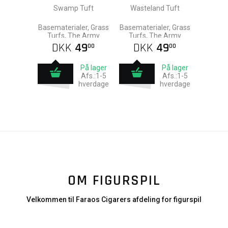
Swamp Tuft
Wasteland Tuft
Basematerialer, Grass
Basematerialer, Grass
Turfs, The Army
Turfs, The Army
Painter
Painter
DKK
49
DKK
49
00
00
På lager
På lager
Afs.:1-5
Afs.:1-5
hverdage
hverdage
OM FIGURSPIL
Velkommen til Faraos Cigarers afdeling for figurspil