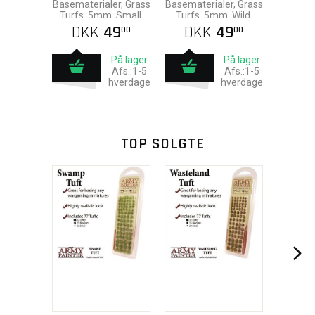
Basematerialer, Grass
Basematerialer, Grass
Turfs, 5mm, Small,
Turfs, 5mm, Wild,
Gamers Grass
Gamers Grass
DKK
49
DKK
49
00
00
På lager
På lager
Afs.:1-5
Afs.:1-5
hverdage
hverdage
TOP SOLGTE