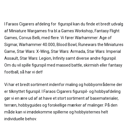
I Faraos Cigarers afdeling for figurspil kan du finde et bredt udvalg
af Miniature Wargames fra bl.a Games Workshop, Fantasy Flight
Games, Corvus Belli, med flere. Vi fører Warhammer: Age of
Sigmar, Warhammer 40.000, Blood Bowl, Runewars the Miniatures
Game, Star Wars: X-Wing, Star Wars: Armada, Star Wars: Imperial
Assault, Star Wars: Legion, Infinity samt diverse andre figurspil.
Om du vil spille figurspil med massed battle, skirmish eller fantasy
football, så har vi det!
Vi har et bredt sortiment indenfor maling og hobbyområderne der
er tilknyttet figurspil. I Faraos Cigarers figurspil- og hobbyafdeling
gør vi en ære ud af at have et stort sortiment af basematerialer,
terræn, hobbyguides og forskellige mærker af malinger. På den
måde kan vi imødekomme spillerne og hobbyisternes helt
individuelle behov.