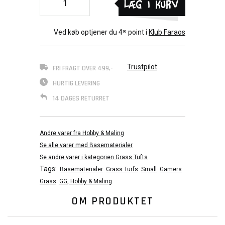
Læg i kurv
Ved køb optjener du
4
point i
Klub Faraos
90
Trustpilot
FRI FRAGT OVER 499,-
HURTIG LEVERING
14 DAGES RETURRET
Andre varer fra Hobby & Maling
Se alle varer med Basematerialer
Se andre varer i kategorien Grass Tufts
Tags:
Basematerialer
Grass Turfs
Small
Gamers
Grass
GG, Hobby & Maling
OM PRODUKTET