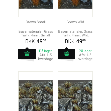
Brown Small
Brown Wild
Basematerialer, Grass
Basematerialer, Grass
Turfs, 4mm, Small,
Turfs, 4mm, Wild,
Gamers Grass
Gamers Grass
DKK
49
DKK
49
00
00
På lager
På lager
Afs.:1-5
Afs.:1-5
hverdage
hverdage