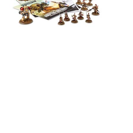
I Faraos Cigarers afdeling for figurspil kan du finde et bredt udvalg
af Miniature Wargames fra bl.a Games Workshop, Fantasy Flight
Games, Corvus Belli, med flere. Vi fører Warhammer: Age of
Sigmar, Warhammer 40.000, Blood Bowl, Runewars the Miniatures
Game, Star Wars: X-Wing, Star Wars: Armada, Star Wars: Imperial
Assault, Star Wars: Legion, Infinity samt diverse andre figurspil.
Om du vil spille figurspil med massed battle, skirmish eller fantasy
football, så har vi det!
Vi har et bredt sortiment indenfor maling og hobbyområderne der