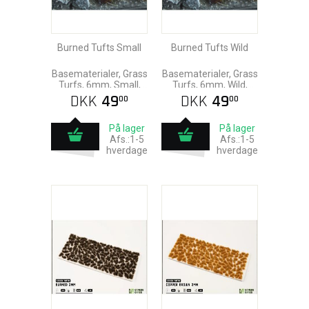
Burned Tufts Small
Burned Tufts Wild
Basematerialer, Grass
Basematerialer, Grass
Turfs, 6mm, Small,
Turfs, 6mm, Wild,
Gamers Grass
Gamers Grass
DKK
49
DKK
49
00
00
På lager
På lager
Afs.:1-5
Afs.:1-5
hverdage
hverdage