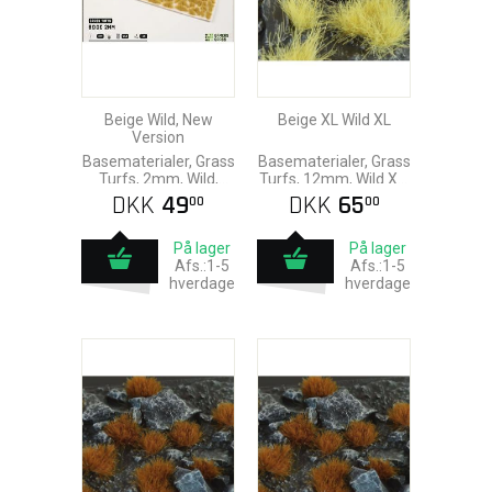
Beige Wild, New
Beige XL Wild XL
Version
Basematerialer, Grass
Basematerialer, Grass
Turfs, 2mm, Wild,
Turfs, 12mm, Wild XL,
Gamers Grass
Gamers Grass
DKK
49
DKK
65
00
00
På lager
På lager
Afs.:1-5
Afs.:1-5
hverdage
hverdage