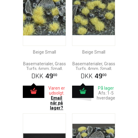
Beige Small
Beige Small
Basematerialer, Grass
Basematerialer, Grass
Turfs, 6mm, Small,
Turfs, 4mm, Small,
Gamers Grass
Gamers Grass
DKK
49
DKK
49
00
00
Varen er
På lager
udsolgt.
Afs.:1-5
Email
hverdage
når på
lager?