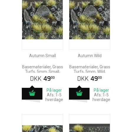
Autumn Small
Autumn Wild
Basematerialer, Grass
Basematerialer, Grass
Turfs, 5mm, Small,
Turfs, 5mm, Wild,
Gamers Grass
Gamers Grass
DKK
49
DKK
49
00
00
På lager
På lager
Afs.:1-5
Afs.:1-5
hverdage
hverdage