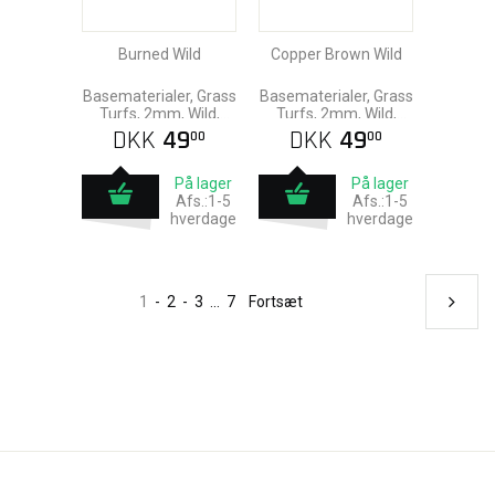
Burned Wild
Copper Brown Wild
Basematerialer, Grass
Basematerialer, Grass
Turfs, 2mm, Wild,
Turfs, 2mm, Wild,
Gamers Grass
Gamers Grass
DKK
49
DKK
49
00
00
På lager
På lager
Afs.:1-5
Afs.:1-5
hverdage
hverdage
1
-
2
-
3
...
7
Fortsæt