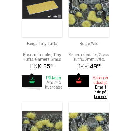
Beige Tiny Tufts
Beige Wild
Basematerialer, Tiny
Basematerialer, Grass
Tufts, Gamers Grass
Turfs, 2mm, Wild,
Gamers Grass
DKK
65
DKK
49
00
00
På lager
Varen er
Afs.:1-5
udsolgt.
hverdage
Email
når på
lager?