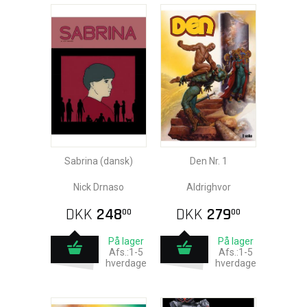
Sabrina (dansk)
Den Nr. 1
Nick Drnaso
Aldrighvor
DKK
248
DKK
279
00
00
På lager
På lager
Afs.:1-5
Afs.:1-5
hverdage
hverdage