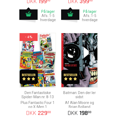
DKK
199
DKK
399
00
00
På lager
På lager
Afs.:1-5
Afs.:1-5
hverdage
hverdage
- 4%
Den Fantastiske
Batman: Den der ler
Spider-Man nr. 8-13
sidst
Plus Fantastic Four 1
Af Alan Moore og
og X-Men 1
Brian Bolland
DKK
229
DKK
198
00
00