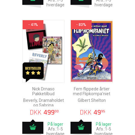
Afs.:1-5
Afs.:1-5
hverdage
hverdage
- 41%
- 83%
Nick Drnaso
Fem flippede årtier
Pakketilbud
med Flipkompa'niet
Beverly, Dramaholdet
Gilbert Shelton
og Sabrina
DKK
499
DKK
49
00
95
På lager
På lager
Afs.:1-5
Afs.:1-5
hverdage
hverdage