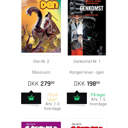
Den Nr. 2
Genkomst Nr. 1
Muvovum
Kongen lever - igen
DKK
279
DKK
198
00
00
Få på
På lager
lager!
Afs.:1-5
Afs.:1-5
hverdage
hverdage