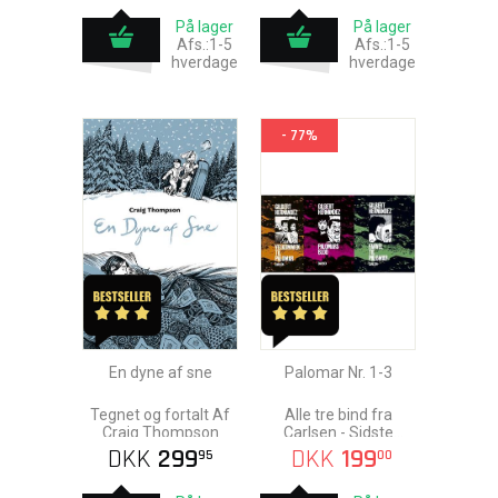
På lager
På lager
Afs.:1-5
Afs.:1-5
hverdage
hverdage
- 77%
En dyne af sne
Palomar Nr. 1-3
Tegnet og fortalt Af
Alle tre bind fra
Craig Thompson
Carlsen - Sidste
Chance!
DKK
299
DKK
199
95
00