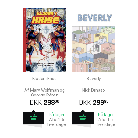
Kloder i krise
Beverly
Af Marv Wolfman og
Nick Drnaso
George Pérez
DKK
298
DKK
299
00
95
På lager
På lager
Afs.:1-5
Afs.:1-5
hverdage
hverdage