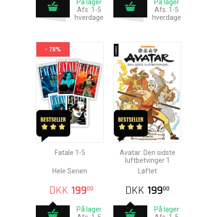
På lager
På lager
Afs.:1-5
Afs.:1-5
hverdage
hverdage
- 78%
Fatale 1-5
Avatar: Den sidste
luftbetvinger 1
Hele Serien
Løftet
DKK
199
DKK
199
00
00
På lager
På lager