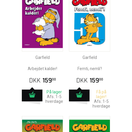
Garfield
Garfield
Arbejdet kalder!
Femti, nemli’!
DKK
159
DKK
159
00
00
På lager
Få på
Afs.:1-5
lager!
hverdage
Afs.:1-5
hverdage