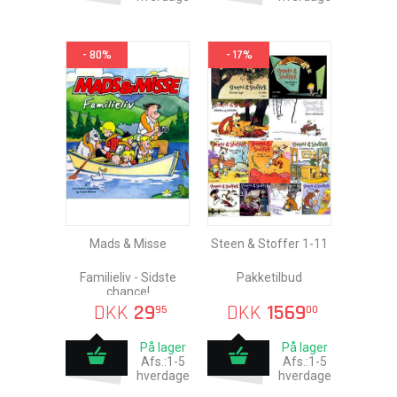
- 80%
- 17%
Mads & Misse
Steen & Stoffer 1-11
Familieliv - Sidste
Pakketilbud
chance!
DKK
29
DKK
1569
95
00
På lager
På lager
Afs.:1-5
Afs.:1-5
hverdage
hverdage