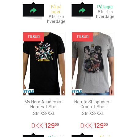
Få på
På lager
lager!
Afs.:1-5
Afs.:1-5
hverdage
hverdage
TILBUD
TILBUD
My Hero Academia -
Naruto Shippuden -
Heroes T-Shirt
Group T-Shirt
Str. XS-XXL
Str. XS-XXL
DKK
129
DKK
129
00
00