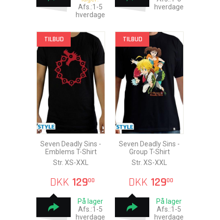
Afs.:1-5
hverdage
hverdage
TILBUD
TILBUD
Seven Deadly Sins -
Seven Deadly Sins -
Emblems T-Shirt
Group T-Shirt
Str. XS-XXL
Str. XS-XXL
DKK
129
DKK
129
00
00
På lager
På lager
Afs.:1-5
Afs.:1-5
hverdage
hverdage