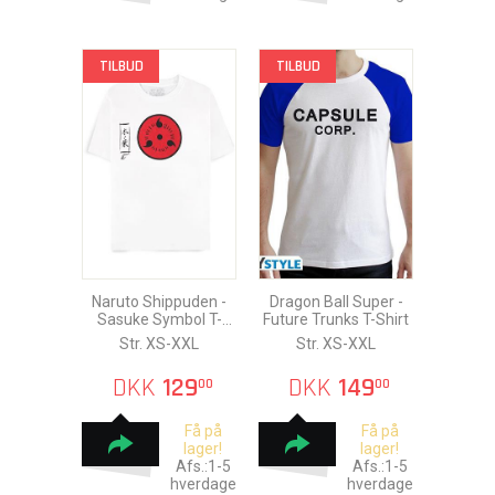
TILBUD
TILBUD
Naruto Shippuden -
Dragon Ball Super -
Sasuke Symbol T-
Future Trunks T-Shirt
shirt
Str. XS-XXL
Str. XS-XXL
DKK
129
DKK
149
00
00
Få på
Få på
lager!
lager!
Afs.:1-5
Afs.:1-5
hverdage
hverdage