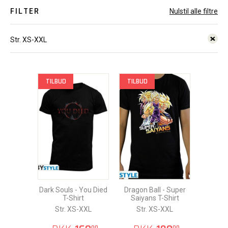
FILTER
Nulstil alle filtre
Str. XS-XXL
TILBUD
TILBUD
Dark Souls - You Died
Dragon Ball - Super
T-Shirt
Saiyans T-Shirt
Str. XS-XXL
Str. XS-XXL
00
00