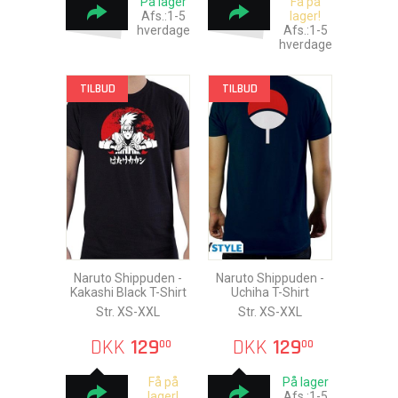
På lager
Få på
Afs.:1-5
lager!
hverdage
Afs.:1-5
hverdage
TILBUD
TILBUD
Naruto Shippuden -
Naruto Shippuden -
Kakashi Black T-Shirt
Uchiha T-Shirt
Str. XS-XXL
Str. XS-XXL
DKK
129
DKK
129
00
00
Få på
På lager
lager!
Afs.:1-5