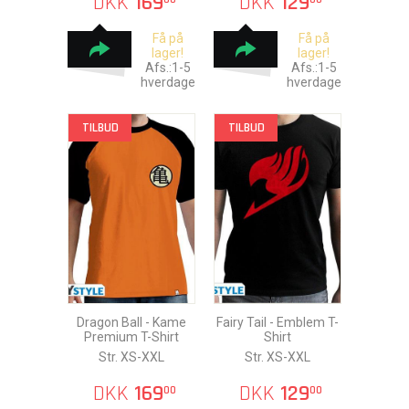
DKK
169
DKK
129
Få på
Få på
lager!
lager!
Afs.:1-5
Afs.:1-5
hverdage
hverdage
TILBUD
TILBUD
Dragon Ball - Kame
Fairy Tail - Emblem T-
Premium T-Shirt
Shirt
Str. XS-XXL
Str. XS-XXL
DKK
169
DKK
129
00
00