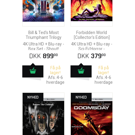
Bill & Ted's Most
Forbidden World
Triumphant Trilogy
[Collector's Edition]
4K Ultra HD + Blu-ray -
4K Ultra HD + Blu-ray -
Box Set - Shout!
Sci-Fi/Horror -
Factory [US]
Scream Factory [US]
DKK
899
DKK
379
00
00
Få på
Få på
lager!
lager!
Afs.:4-6
Afs.:4-6
hverdage
hverdage
NYHED
NYHED