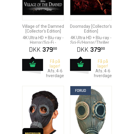
Village of the Damned
Doomsday [Collector's
[Collector's Edition]
Edition]
4K Ultra HD + Blu-ray -
4K Ultra HD + Blu-ray -
Horror/Sci-Fi -
Sci-Fi/Horror/Thriller -
Scream Factory [US]
Scream Factory [US]
DKK
379
DKK
379
00
00
Få på
Få på
lager!
lager!
Afs.:4-6
Afs.:4-6
hverdage
hverdage
FORUD