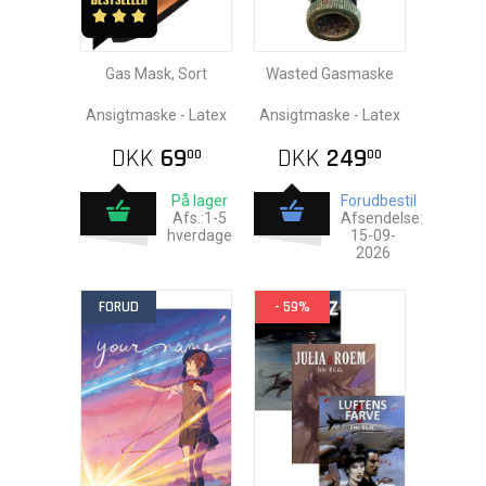
Gas Mask, Sort
Wasted Gasmaske
Ansigtmaske - Latex
Ansigtmaske - Latex
DKK
69
DKK
249
00
00
På lager
Forudbestil
Afs.:1-5
Afsendelse:
hverdage
15-09-
2026
FORUD
- 59%