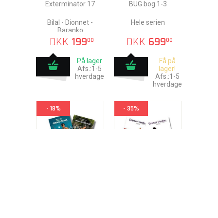
Exterminator 17
BUG bog 1-3
Bilal - Dionnet -
Hele serien
Baranko
DKK
199
DKK
699
00
00
På lager
Få på
Afs.:1-5
lager!
hverdage
Afs.:1-5
hverdage
- 18%
- 35%
Cyanns Saga Nr. 1-6
Edenas Verden Nr. 1-5