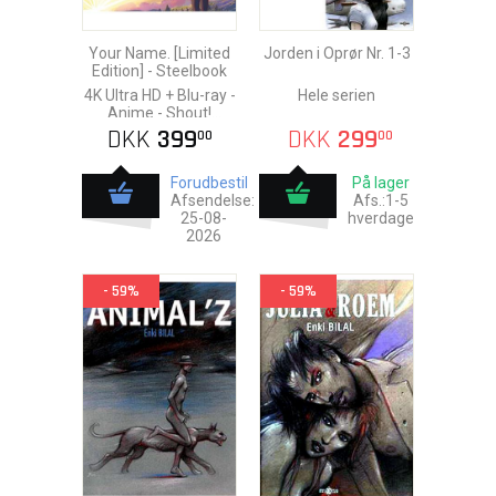
Your Name. [Limited
Jorden i Oprør Nr. 1-3
Edition] - Steelbook
4K Ultra HD + Blu-ray -
Hele serien
Anime - Shout!
Factory [US]
DKK
399
DKK
299
00
00
Forudbestil
På lager
Afsendelse:
Afs.:1-5
25-08-
hverdage
2026
- 59%
- 59%