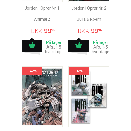
Jorden i Oprør Nr. 1
Jorden i Oprør Nr. 2
Animal Z
Julia & Roem
DKK
99
DKK
99
95
95
På lager
På lager
Afs.:1-5
Afs.:1-5
hverdage
hverdage
- 42%
- 12%