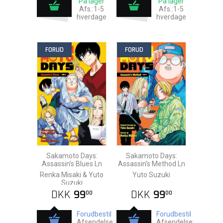
På lager
På lager
Afs.:1-5
Afs.:1-5
hverdage
hverdage
FORUD
FORUD
Sakamoto Days:
Sakamoto Days:
Assassin's Blues Ln
Assassin's Method Ln
Renka Misaki & Yuto
Yuto Suzuki
Suzuki
DKK
99
DKK
99
00
00
Forudbestil
Forudbestil
Afsendelse:
Afsendelse: