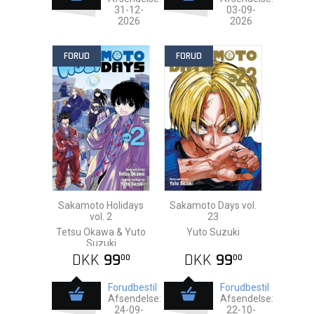
31-12-
03-09-
2026
2026
FORUD
FORUD
Sakamoto Holidays
Sakamoto Days vol.
vol. 2
23
Tetsu Okawa & Yuto
Yuto Suzuki
Suzuki
DKK
99
DKK
99
00
00
Forudbestil
Forudbestil
Afsendelse:
Afsendelse:
24-09-
22-10-