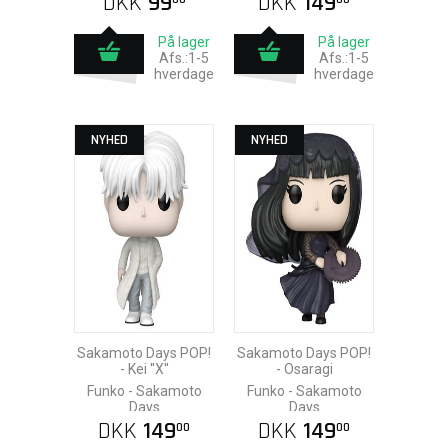
DKK
99
DKK
149
På lager
På lager
Afs.:1-5
Afs.:1-5
hverdage
hverdage
NYHED
NYHED
Sakamoto Days POP!
Sakamoto Days POP!
- Kei ''X''
- Osaragi
Funko - Sakamoto
Funko - Sakamoto
Days
Days
DKK
149
DKK
149
00
00