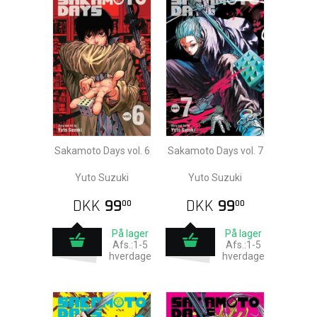
Sakamoto Days vol. 6
Sakamoto Days vol. 7
Yuto Suzuki
Yuto Suzuki
DKK
99
DKK
99
00
00
På lager
På lager
Afs.:1-5
Afs.:1-5
hverdage
hverdage