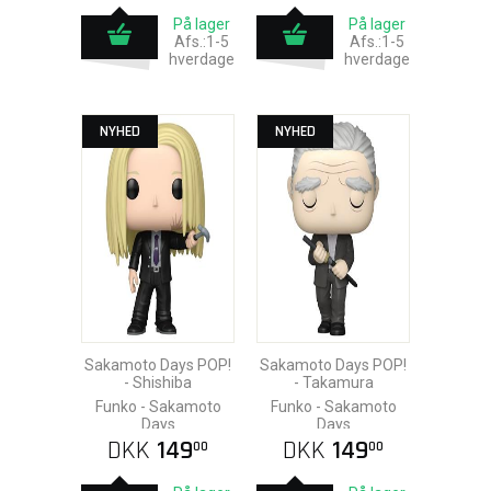
På lager
På lager
Afs.:1-5
Afs.:1-5
hverdage
hverdage
NYHED
NYHED
Sakamoto Days POP!
Sakamoto Days POP!
- Shishiba
- Takamura
Funko - Sakamoto
Funko - Sakamoto
Days
Days
DKK
149
DKK
149
00
00