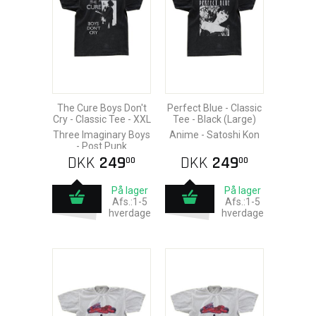
The Cure Boys Don't
Perfect Blue - Classic
Cry - Classic Tee - XXL
Tee - Black (Large)
Three Imaginary Boys
Anime - Satoshi Kon
- Post Punk
DKK
249
DKK
249
00
00
På lager
På lager
Afs.:1-5
Afs.:1-5
hverdage
hverdage