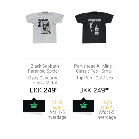
Black Sabbath
Portishead All Mine -
Paranoid Spider -
Classic Tee - Small
Classic Tee - XXL
Ozzy Osbourne -
Trip Pop - Go! Discs
Heavy Metal
DKK
249
DKK
249
00
00
Få på
Få på
lager!
lager!
Afs.:1-5
Afs.:1-5
hverdage
hverdage