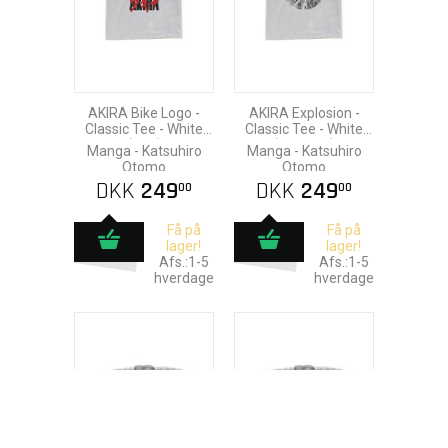
AKIRA Bike Logo -
AKIRA Explosion -
Classic Tee - White
Classic Tee - White
(XXL)
(Medium)
Manga - Katsuhiro
Manga - Katsuhiro
Otomo
Otomo
DKK
249
DKK
249
00
00
Få på
Få på
lager!
lager!
Afs.:1-5
Afs.:1-5
hverdage
hverdage