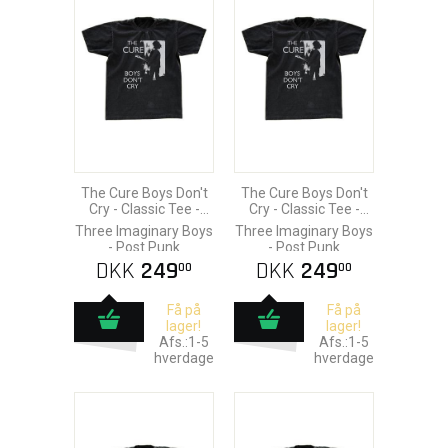
The Cure Boys Don't
The Cure Boys Don't
Cry - Classic Tee -
Cry - Classic Tee -
Large
Medium
Three Imaginary Boys
Three Imaginary Boys
- Post Punk
- Post Punk
DKK
249
DKK
249
00
00
Få på
Få på
lager!
lager!
Afs.:1-5
Afs.:1-5
hverdage
hverdage