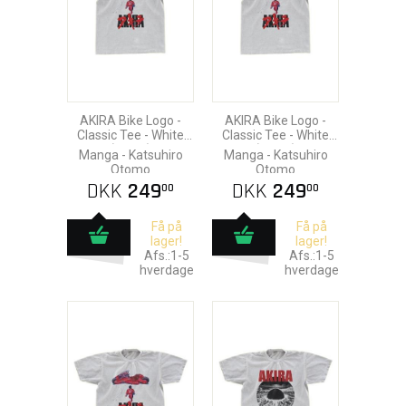
AKIRA Bike Logo -
AKIRA Bike Logo -
Classic Tee - White
Classic Tee - White
(Large)
(Small)
Manga - Katsuhiro
Manga - Katsuhiro
Otomo
Otomo
DKK
249
DKK
249
00
00
Få på
Få på
lager!
lager!
Afs.:1-5
Afs.:1-5
hverdage
hverdage