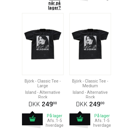
når på
lager?
Björk - Classic Tee -
Björk - Classic Tee -
Large
Medium
Island - Alternative
Island - Alternative
Rock
Rock
DKK
249
DKK
249
00
00
På lager
På lager
Afs.:1-5
Afs.:1-5
hverdage
hverdage