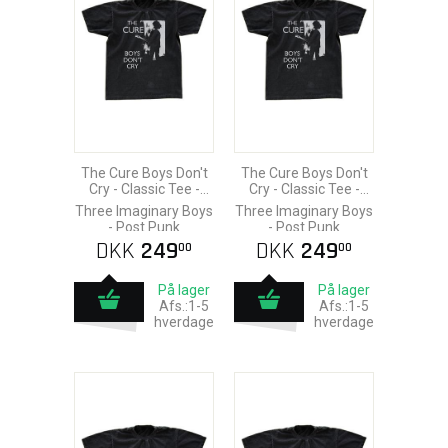
The Cure Boys Don't
The Cure Boys Don't
Cry - Classic Tee -
Cry - Classic Tee -
Small
Xlarge
Three Imaginary Boys
Three Imaginary Boys
- Post Punk
- Post Punk
DKK
249
DKK
249
00
00
På lager
På lager
Afs.:1-5
Afs.:1-5
hverdage
hverdage