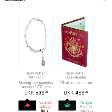
Harry Potter -
Harry Potter -
Armbånd
Julekalender
Sterling sølv, justerbar
24 stk. merchandise
længde, 17-21 cm.
DKK
539
DKK
499
00
00
Varen er
På lager
udsolgt.
Afs.:1-5
Email
hverdage