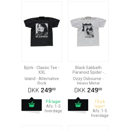
Björk - Classic Tee -
Black Sabbath
XXL
Paranoid Spider -
Classic Tee - Large
Island - Alternative
Ozzy Osbourne -
Rock
Heavy Metal
DKK
249
DKK
249
00
00
På lager
Få på
Afs.:1-5
lager!
hverdage
Afs.:1-5
hverdage