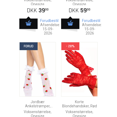
Voksenstørrelse,
Voksenstørrelse,
Onesize
Onesize
DKK
39
DKK
59
00
00
Forudbestil
Forudbestil
Afsendelse:
Afsendelse:
15-09-
15-09-
2026
2026
FORUD
- 28%
Jordbær
Korte
Ankelstrømper,
Blondehandsker, Rød
Blonde
Voksenstørrelse,
Voksenstørrelse,
Onesize
Onesize