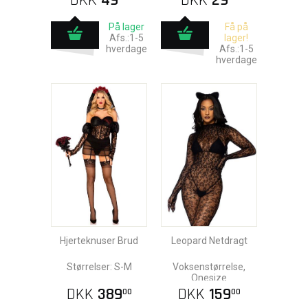
DKK
49
DKK
29
På lager
Få på
Afs.:1-5
lager!
hverdage
Afs.:1-5
hverdage
Hjerteknuser Brud
Leopard Netdragt
Størrelser: S-M
Voksenstørrelse,
Onesize
DKK
389
DKK
159
00
00