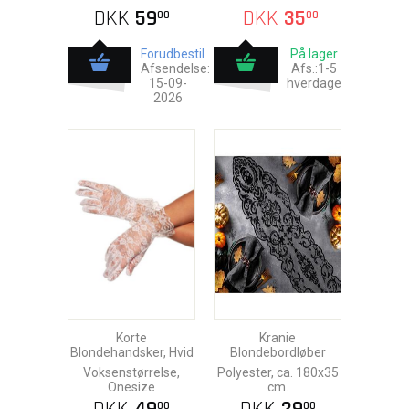
DKK
59
DKK
35
00
00
Forudbestil
På lager
Afsendelse:
Afs.:1-5
15-09-
hverdage
2026
Korte
Kranie
Blondehandsker, Hvid
Blondebordløber
Voksenstørrelse,
Polyester, ca. 180x35
Onesize
cm.
00
00