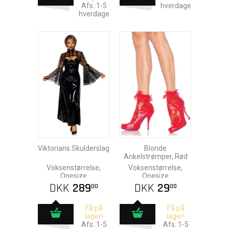
Afs.:1-5
hverdage
hverdage
Viktorians Skulderslag
Blonde
Ankelstrømper, Rød
Voksenstørrelse,
Voksenstørrelse,
Onesize
Onesize
DKK
289
DKK
29
00
00
Få på
Få på
lager!
lager!
Afs.:1-5
Afs.:1-5