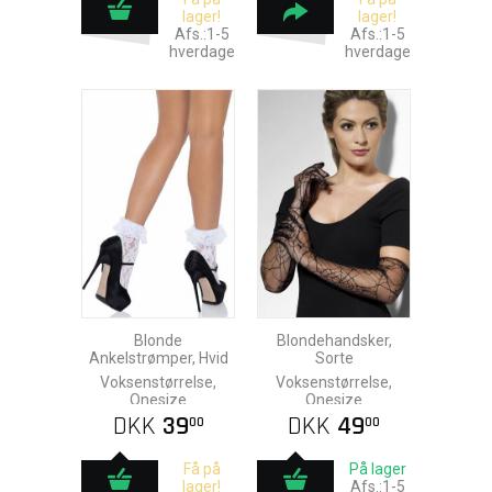
lager!
lager!
Afs.:1-5
Afs.:1-5
hverdage
hverdage
Blonde
Blondehandsker,
Ankelstrømper, Hvid
Sorte
Voksenstørrelse,
Voksenstørrelse,
Onesize
Onesize
DKK
39
DKK
49
00
00
Få på
På lager
lager!
Afs.:1-5