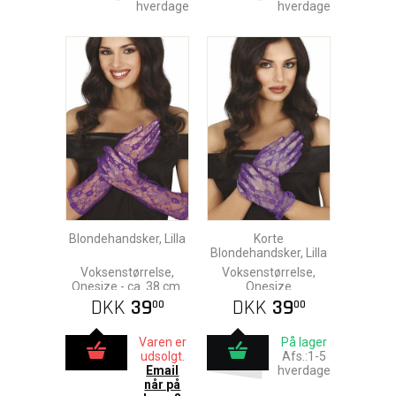
hverdage
hverdage
Blondehandsker, Lilla
Korte
Blondehandsker, Lilla
Voksenstørrelse,
Voksenstørrelse,
Onesize - ca. 38 cm.
Onesize
DKK
39
DKK
39
00
00
Varen er
På lager
udsolgt.
Afs.:1-5
Email
hverdage
når på