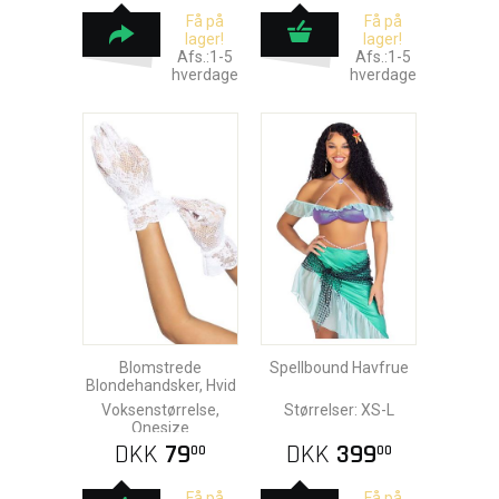
Få på
Få på
lager!
lager!
Afs.:1-5
Afs.:1-5
hverdage
hverdage
Blomstrede
Spellbound Havfrue
Blondehandsker, Hvid
Voksenstørrelse,
Størrelser: XS-L
Onesize
DKK
79
DKK
399
00
00
Få på
Få på