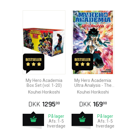
My Hero Academia
My Hero Academia:
Box Set (vol. 1-20)
Ultra Analysis - The
Official Character
Kouhei Horikoshi
Kouhei Horikoshi
Guide
DKK
1295
DKK
169
00
00
På lager
På lager
Afs.:1-5
Afs.:1-5
hverdage
hverdage