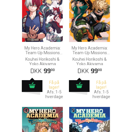
My Hero Academia:
My Hero Academia:
Team-Up Missions
Team-Up Missions
vol. 2
vol. 3
Kouhei Horikoshi &
Kouhei Horikoshi &
Yoko Akiyama
Yoko Akiyama
DKK
99
DKK
99
00
00
Få på
Få på
lager!
lager!
Afs.:1-5
Afs.:1-5
hverdage
hverdage