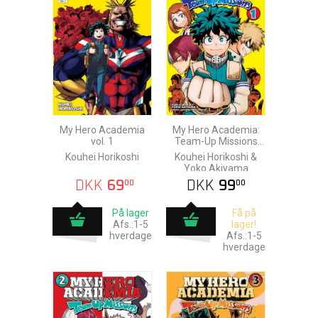
My Hero Academia
My Hero Academia:
vol. 1
Team-Up Missions
vol. 1
Kouhei Horikoshi
Kouhei Horikoshi &
Yoko Akiyama
DKK
69
DKK
99
00
00
På lager
Få på
Afs.:1-5
lager!
hverdage
Afs.:1-5
hverdage