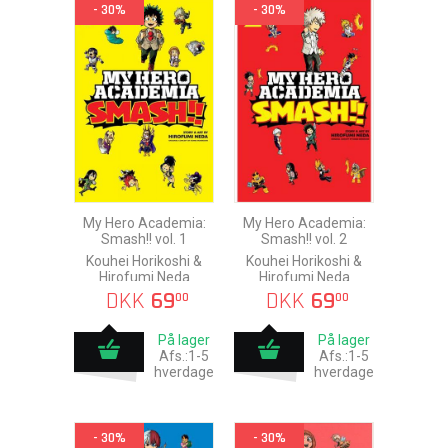
- 30%
- 30%
My Hero Academia:
My Hero Academia:
Smash!! vol. 1
Smash!! vol. 2
Kouhei Horikoshi &
Kouhei Horikoshi &
Hirofumi Neda
Hirofumi Neda
DKK
69
DKK
69
00
00
På lager
På lager
Afs.:1-5
Afs.:1-5
hverdage
hverdage
- 30%
- 30%