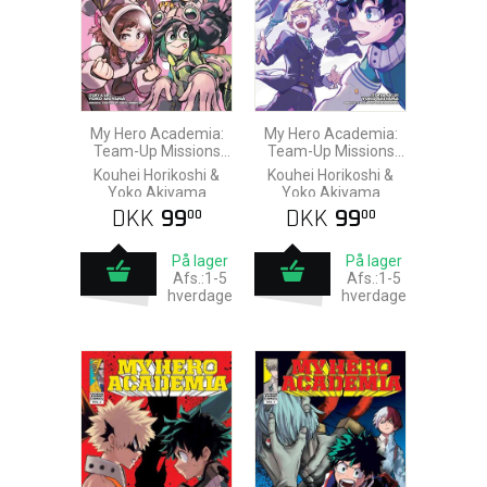
My Hero Academia:
My Hero Academia:
Team-Up Missions
Team-Up Missions
vol. 6
vol. 7
Kouhei Horikoshi &
Kouhei Horikoshi &
Yoko Akiyama
Yoko Akiyama
DKK
99
DKK
99
00
00
På lager
På lager
Afs.:1-5
Afs.:1-5
hverdage
hverdage