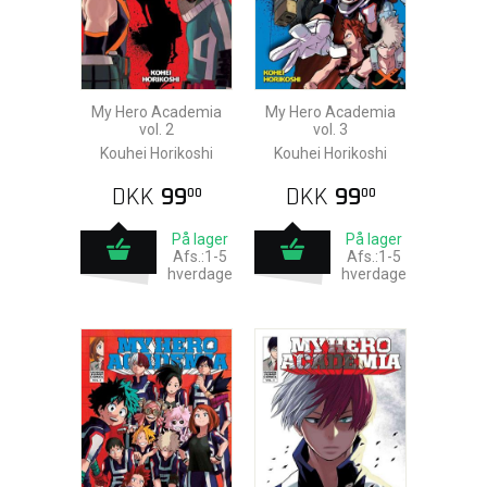
My Hero Academia
My Hero Academia
vol. 2
vol. 3
Kouhei Horikoshi
Kouhei Horikoshi
DKK
99
DKK
99
00
00
På lager
På lager
Afs.:1-5
Afs.:1-5
hverdage
hverdage