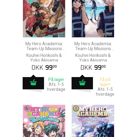
My Hero Academia:
My Hero Academia:
Team-Up Missions
Team-Up Missions
vol. 4
vol. 5
Kouhei Horikoshi &
Kouhei Horikoshi &
Yoko Akiyama
Yoko Akiyama
DKK
99
DKK
99
00
00
På lager
Få på
Afs.:1-5
lager!
hverdage
Afs.:1-5
hverdage