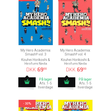
My Hero Academia:
My Hero Academia:
Smash!! vol. 3
Smash!! vol. 4
Kouhei Horikoshi &
Kouhei Horikoshi &
Hirofumi Neda
Hirofumi Neda
DKK
69
DKK
69
00
00
På lager
På lager
Afs.:1-5
Afs.:1-5
hverdage
hverdage
- 30%