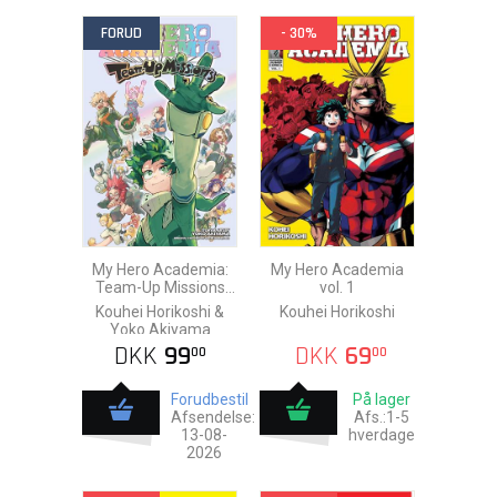
FORUD
- 30%
My Hero Academia:
My Hero Academia
Team-Up Missions
vol. 1
vol. 8
Kouhei Horikoshi &
Kouhei Horikoshi
Yoko Akiyama
DKK
99
DKK
69
00
00
Forudbestil
På lager
Afsendelse:
Afs.:1-5
13-08-
hverdage
2026