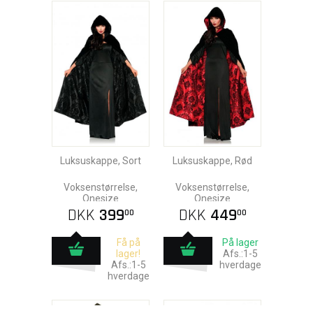
Luksuskappe, Sort
Luksuskappe, Rød
Voksenstørrelse,
Voksenstørrelse,
Onesize
Onesize
DKK
399
DKK
449
00
00
Få på
På lager
lager!
Afs.:1-5
Afs.:1-5
hverdage
hverdage