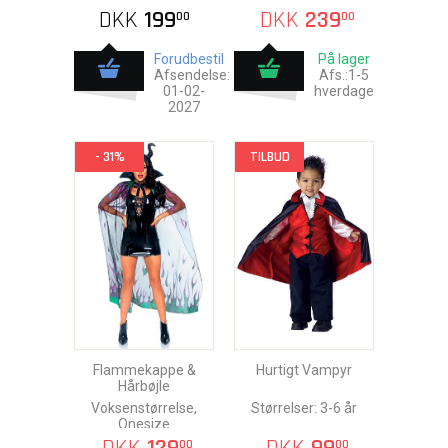
DKK
199
DKK
239
00
00
Forudbestil
På lager
Afsendelse:
Afs.:1-5
01-02-
hverdage
2027
- 31%
TILBUD
Flammekappe &
Hurtigt Vampyr
Hårbøjle
Voksenstørrelse,
Størrelser: 3-6 år
Onesize
00
00