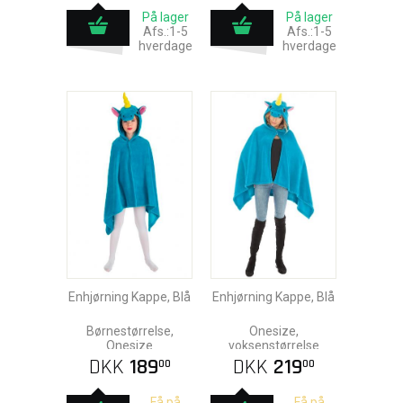
På lager
På lager
Afs.:1-5
Afs.:1-5
hverdage
hverdage
Enhjørning Kappe, Blå
Enhjørning Kappe, Blå
Børnestørrelse,
Onesize,
Onesize
voksenstørrelse
DKK
189
DKK
219
00
00
Få på
Få på