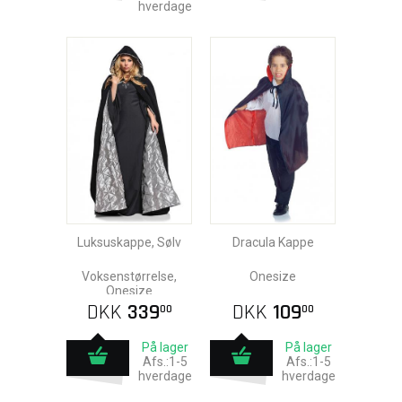
hverdage
Luksuskappe, Sølv
Dracula Kappe
Voksenstørrelse,
Onesize
Onesize
DKK
339
DKK
109
00
00
På lager
På lager
Afs.:1-5
Afs.:1-5
hverdage
hverdage