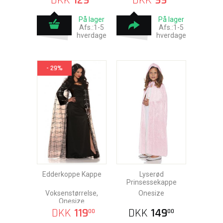
DKK
129
DKK
99
På lager
På lager
Afs.:1-5
Afs.:1-5
hverdage
hverdage
- 29%
Edderkoppe Kappe
Lyserød
Prinsessekappe
Voksenstørrelse,
Onesize
Onesize
DKK
119
DKK
149
00
00