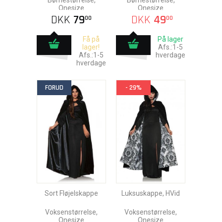
Børnestørrelse,
Børnestørrelse,
Onesize
Onesize
DKK
79
DKK
49
00
00
Få på
På lager
lager!
Afs.:1-5
Afs.:1-5
hverdage
hverdage
FORUD
- 29%
Sort Fløjelskappe
Luksuskappe, HVid
Voksenstørrelse,
Voksenstørrelse,
Onesize
Onesize