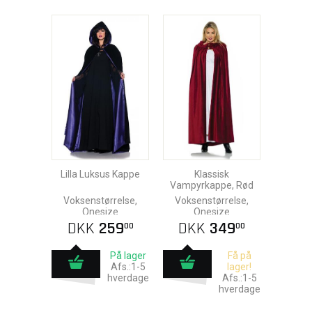
Lilla Luksus Kappe
Klassisk
Vampyrkappe, Rød
Voksenstørrelse,
Voksenstørrelse,
Onesize
Onesize
DKK
259
DKK
349
00
00
På lager
Få på
Afs.:1-5
lager!
hverdage
Afs.:1-5
hverdage