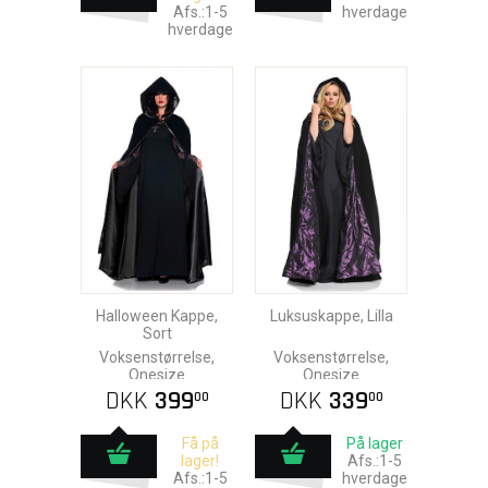
Afs.:1-5
hverdage
hverdage
Halloween Kappe,
Luksuskappe, Lilla
Sort
Voksenstørrelse,
Voksenstørrelse,
Onesize
Onesize
DKK
399
DKK
339
00
00
Få på
På lager
lager!
Afs.:1-5
Afs.:1-5
hverdage