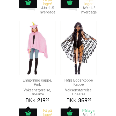
lager!
lager!
Afs.:1-5
Afs.:1-5
hverdage
hverdage
Enhjørning Kappe,
Fløjls Edderkoppe
Pink
Kappe
Voksenstørrelse,
Voksenstørrelse,
Onesize
Onesize
DKK
219
DKK
369
00
00
Få på
På lager
lager!
Afs.:1-5