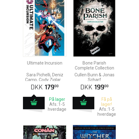
Ultimate Incursion
Bone Parish
Complete Collection
Sara Pichelli, Deniz
Cullen Bunn & Jonas
Camp, Cody Ziglar &
Scharf
Jonas Scharf
DKK
179
DKK
199
00
00
På lager
Få på
Afs.:1-5
lager!
hverdage
Afs.:1-5
hverdage