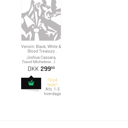
Venom: Black, White &
Blood Treasury
Edition
Joshua Cassara,
David Michelinie, J.M.
DeMatteis, Jonas
DKK
299
00
Scharf & Dave
Wachter
Få på
lager!
Afs.:1-5
hverdage