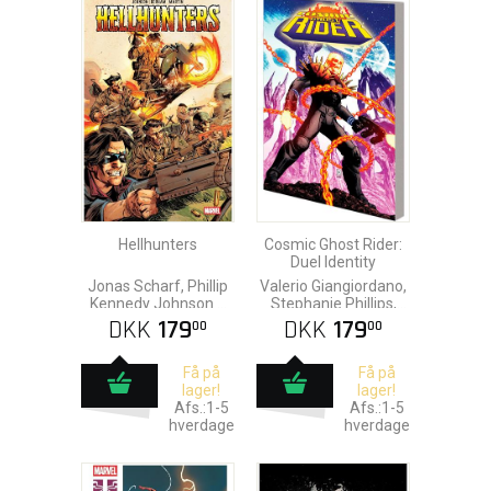
Hellhunters
Cosmic Ghost Rider:
Duel Identity
Jonas Scharf, Phillip
Valerio Giangiordano,
Kennedy Johnson &
Stephanie Phillips,
Adam Gorham
Juann Cabal & Jonas
DKK
179
DKK
179
00
00
Scharf
Få på
Få på
lager!
lager!
Afs.:1-5
Afs.:1-5
hverdage
hverdage