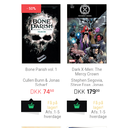
- 50%
Bone Parish vol. 1
Dark X-Men: The
Mercy Crown
Cullen Bunn & Jonas
Stephen Segovia,
Scharf
Steve Foxe, Jonas
Scharf, Nelson Daniel
DKK
74
DKK
179
50
00
& Rose Kampe
Få på
Få på
lager!
lager!
Afs.:1-5
Afs.:1-5
hverdage
hverdage