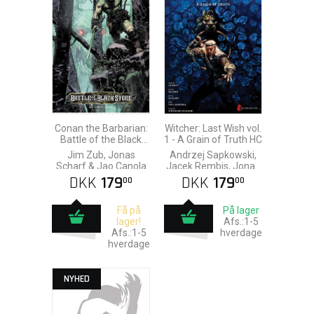
Conan the Barbarian:
Witcher: Last Wish vol.
Battle of the Black
1 - A Grain of Truth HC
Stone
Jim Zub, Jonas
Andrzej Sapkowski,
Scharf & Jao Canola
Jacek Rembis, Jonas
Scharf & Kai
DKK
179
DKK
179
00
00
Carpenter
Få på
På lager
lager!
Afs.:1-5
Afs.:1-5
hverdage
hverdage
NYHED