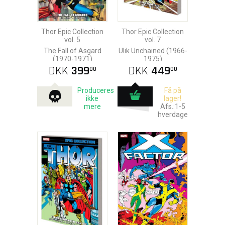
Thor Epic Collection
Thor Epic Collection
vol. 5
vol. 7
The Fall of Asgard
Ulik Unchained (1966-
(1970-1971)
1975)
DKK
399
DKK
449
00
00
Produceres
Få på
ikke
lager!
mere
Afs.:1-5
hverdage