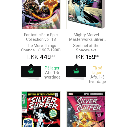
Fantastic Four Epic
Mighty Marvel
Collection vol. 18
Masterworks Silver
Surfer vol. 1
The More Things
Sentinel of the
Change… (1987-1988)
Spaceways
DKK
449
DKK
159
00
00
På lager
Få på
Afs.:1-5
lager!
hverdage
Afs.:1-5
hverdage