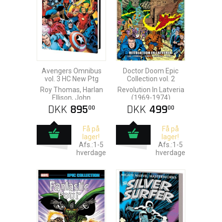
Avengers Omnibus
Doctor Doom Epic
vol. 3 HC New Ptg
Collection vol. 2
Roy Thomas, Harlan
Revolution In Latveria
Ellison, John
(1969-1974)
Buscema & Alan
DKK
895
DKK
499
00
00
Davis
Få på
Få på
lager!
lager!
Afs.:1-5
Afs.:1-5
hverdage
hverdage