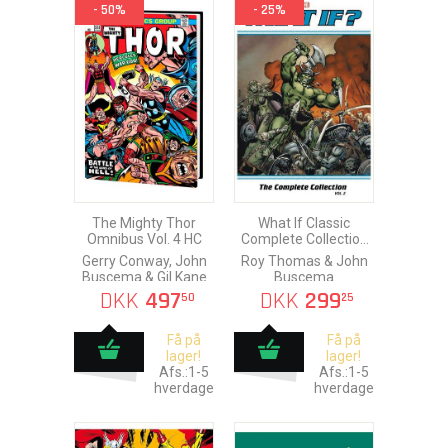
- 50%
- 25%
The Mighty Thor
What If Classic
Omnibus Vol. 4 HC
Complete Collection
vol. 2
Gerry Conway, John
Roy Thomas & John
Buscema & Gil Kane
Buscema
DKK
497
DKK
299
50
25
Få på
Få på
lager!
lager!
Afs.:1-5
Afs.:1-5
hverdage
hverdage