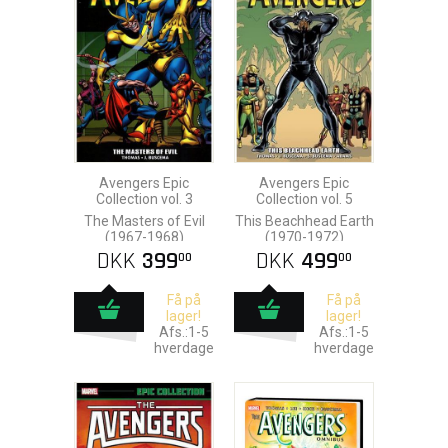
Avengers Epic
Avengers Epic
Collection vol. 3
Collection vol. 5
The Masters of Evil
This Beachhead Earth
(1967-1968)
(1970-1972)
DKK
399
DKK
499
00
00
Få på
Få på
lager!
lager!
Afs.:1-5
Afs.:1-5
hverdage
hverdage