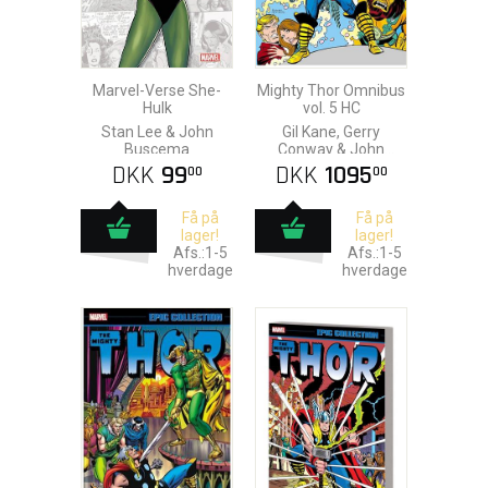
Marvel-Verse She-
Mighty Thor Omnibus
Hulk
vol. 5 HC
Stan Lee & John
Gil Kane, Gerry
Buscema
Conway & John
Buscema
DKK
99
DKK
1095
00
00
Få på
Få på
lager!
lager!
Afs.:1-5
Afs.:1-5
hverdage
hverdage