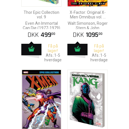
Thor Epic Collection
X-Factor: Original X-
vol. 9
Men Omnibus vol. 1
HC
Even An Immortal
Walt Simonson, Roger
Can Die (1977-1979)
Stern & John
Buscema
DKK
499
DKK
1095
00
00
Få på
Få på
lager!
lager!
Afs.:1-5
Afs.:1-5
hverdage
hverdage