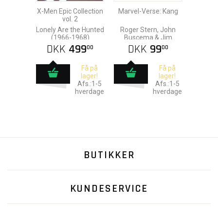
X-Men Epic Collection
Marvel-Verse: Kang
vol. 2
Lonely Are the Hunted
Roger Stern, John
(1966-1968)
Buscema & Jim
Cheung
DKK
499
DKK
99
00
00
Få på
Få på
lager!
lager!
Afs.:1-5
Afs.:1-5
hverdage
hverdage
BUTIKKER
KUNDESERVICE