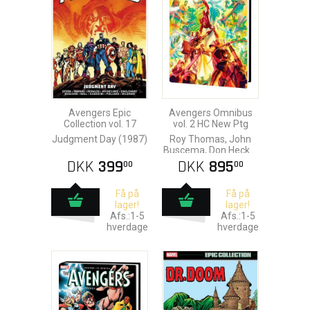
Avengers Epic
Avengers Omnibus
Collection vol. 17
vol. 2 HC New Ptg
Judgment Day (1987)
Roy Thomas, John
Buscema, Don Heck &
Alex Ross
DKK
399
DKK
895
00
00
Få på
Få på
lager!
lager!
Afs.:1-5
Afs.:1-5
hverdage
hverdage