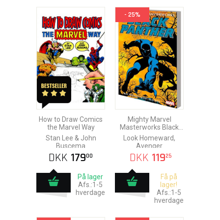
- 25%
How to Draw Comics
Mighty Marvel
the Marvel Way
Masterworks Black
Panther vol. 2
Stan Lee & John
Look Homeward,
Buscema
Avenger
DKK
179
DKK
119
00
25
På lager
Få på
Afs.:1-5
lager!
hverdage
Afs.:1-5
hverdage