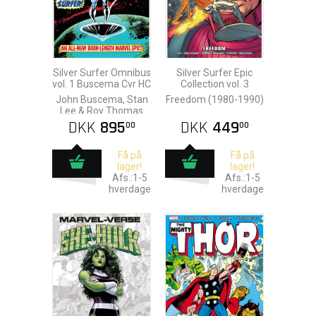
Silver Surfer Omnibus
Silver Surfer Epic
vol. 1 Buscema Cvr HC
Collection vol. 3
John Buscema, Stan
Freedom (1980-1990)
Lee & Roy Thomas
DKK
895
DKK
449
00
00
Få på
Få på
lager!
lager!
Afs.:1-5
Afs.:1-5
hverdage
hverdage