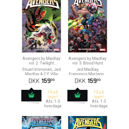
Avengers by MacKay
Avengers by MacKay
vol. 2: Twilight
vol. 3: Blood Hunt
Dreaming
Stuart Immonen, Jed
Jed MacKay,
MacKay & C.F. Villa
Francesco Mortarino
& C.F. Villa
DKK
159
DKK
159
00
00
Få på
Få på
lager!
lager!
Afs.:1-5
Afs.:1-5
hverdage
hverdage