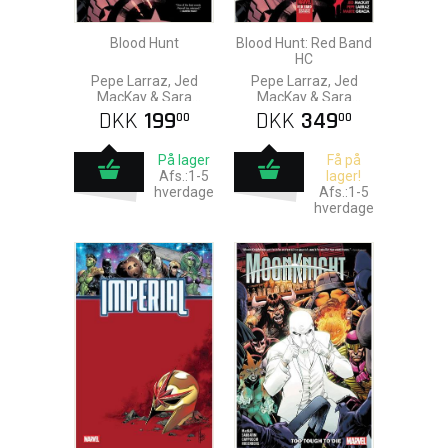
Blood Hunt
Blood Hunt: Red Band
HC
Pepe Larraz, Jed
Pepe Larraz, Jed
MacKay & Sara
MacKay & Sara
Pichelli
Pichelli
DKK
199
DKK
349
00
00
På lager
Få på
Afs.:1-5
lager!
hverdage
Afs.:1-5
hverdage