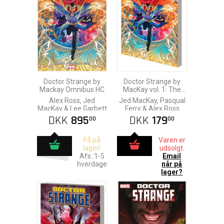
Doctor Strange by
Doctor Strange by
Mackay Omnibus HC
MacKay vol. 1: The
Life of Doctor Strange
Alex Ross, Jed
Jed MacKay, Pasqual
MacKay & Lee Garbett
Ferry & Alex Ross
DKK
895
DKK
179
00
00
Få på
Varen er
lager!
udsolgt.
Afs.:1-5
Email
hverdage
når på
lager?