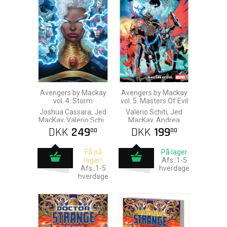
Avengers by Mackay
Avengers by Mackay
vol. 4: Storm
vol. 5: Masters Of Evil
Joshua Cassara, Jed
Valerio Schiti, Jed
MacKay, Valerio Schiti
MacKay, Andrea
& Farid Karami
Broccardo & Farid
DKK
249
DKK
199
00
00
Karami
Få på
På lager
lager!
Afs.:1-5
Afs.:1-5
hverdage
hverdage