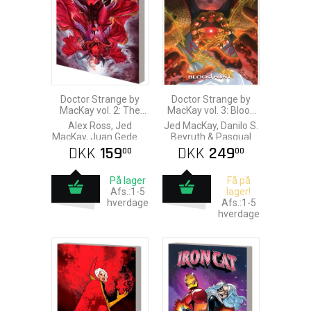
Doctor Strange by
Doctor Strange by
MacKay vol. 2: The
MacKay vol. 3: Blood
War-Hound of
Hunt
Alex Ross, Jed
Jed MacKay, Danilo S.
Vishanti
MacKay, Juan Gedeon
Beyruth & Pasqual
& Pasqual Ferry
Ferry
DKK
159
DKK
249
00
00
På lager
Få på
Afs.:1-5
lager!
hverdage
Afs.:1-5
hverdage