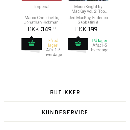
Imperial
Moon Knight by
MacKay vol. 2: Too
Tough To Die
Marco Checchetto,
Jed MacKay, Federico
Jonathan Hickman,
Sabbatini &
Jed MacKay, Iban
Alessandro
DKK
349
DKK
199
00
00
Coello & Federico
Cappuccio
Vicentini
Få på
På lager
lager!
Afs.:1-5
Afs.:1-5
hverdage
hverdage
BUTIKKER
KUNDESERVICE