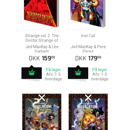
Strange vol. 2: The
Iron Cat
Doctor Strange of
Death
Jed MacKay & Lee
Jed MacKay & Pere
Garbett
Perez
DKK
159
DKK
179
00
00
På lager
På lager
Afs.:1-5
Afs.:1-5
hverdage
hverdage