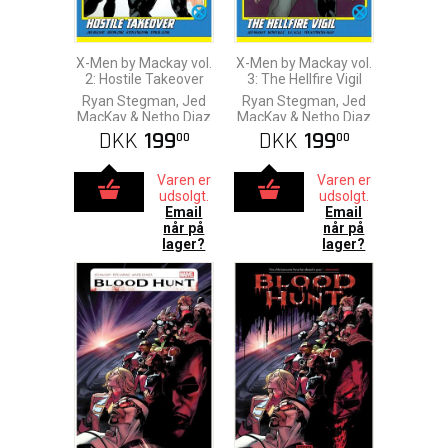
X-Men by Mackay vol.
X-Men by Mackay vol.
2: Hostile Takeover
3: The Hellfire Vigil
Ryan Stegman, Jed
Ryan Stegman, Jed
MacKay & Netho Diaz
MacKay & Netho Diaz
DKK
199
DKK
199
00
00
Varen er
Varen er
udsolgt.
udsolgt.
Email
Email
når på
når på
lager?
lager?