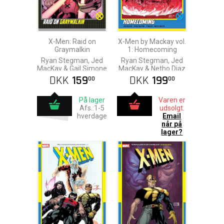
X-Men: Raid on
X-Men by Mackay vol.
Graymalkin
1: Homecoming
Ryan Stegman, Jed
Ryan Stegman, Jed
MacKay & Gail Simone
MacKay & Netho Diaz
DKK
159
DKK
199
00
00
På lager
Varen er
Afs.:1-5
udsolgt.
hverdage
Email
når på
lager?