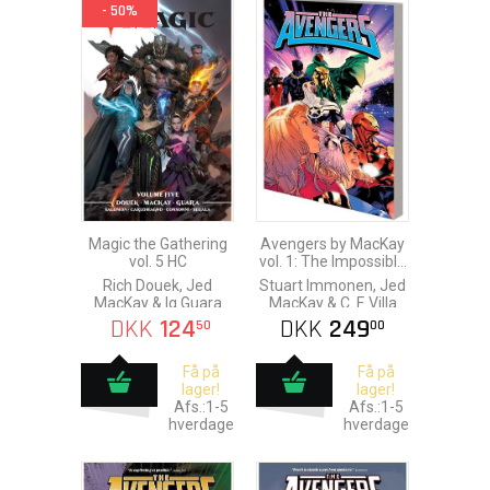
- 50%
Magic the Gathering
Avengers by MacKay
vol. 5 HC
vol. 1: The Impossible
City
Rich Douek, Jed
Stuart Immonen, Jed
MacKay & Ig Guara
MacKay & C. F. Villa
DKK
124
DKK
249
50
00
Få på
Få på
lager!
lager!
Afs.:1-5
Afs.:1-5
hverdage
hverdage