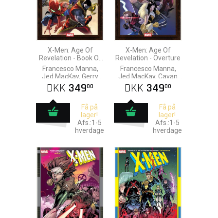
X-Men: Age Of
X-Men: Age Of
Revelation - Book Of
Revelation - Overture
Revelation
Francesco Manna,
Francesco Manna,
Jed MacKay, Gerry
Jed MacKay, Cavan
Duggan, Netho Diaz &
Scott, Humberto
DKK
349
DKK
349
00
00
Alan Robinson
Ramos & Ryan
Stegman
Få på
Få på
lager!
lager!
Afs.:1-5
Afs.:1-5
hverdage
hverdage