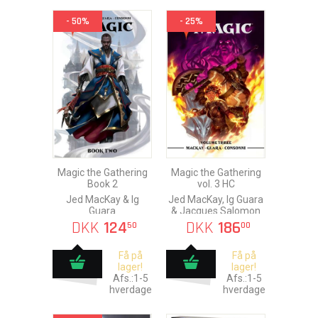
- 50%
- 25%
Magic the Gathering
Magic the Gathering
Book 2
vol. 3 HC
Jed MacKay & Ig
Jed MacKay, Ig Guara
Guara
& Jacques Salomon
DKK
124
DKK
186
50
00
Få på
Få på
lager!
lager!
Afs.:1-5
Afs.:1-5
hverdage
hverdage