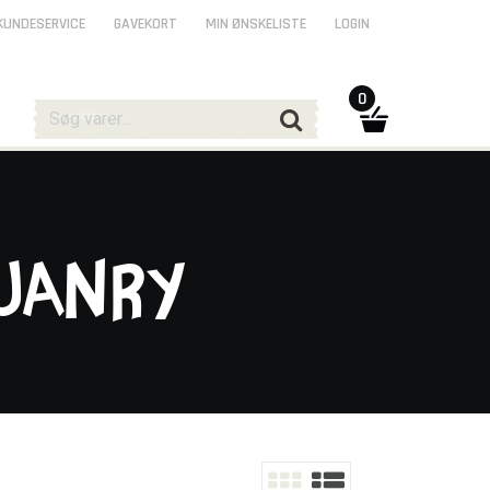
KUNDESERVICE
GAVEKORT
MIN ØNSKELISTE
LOGIN
0
 Janry