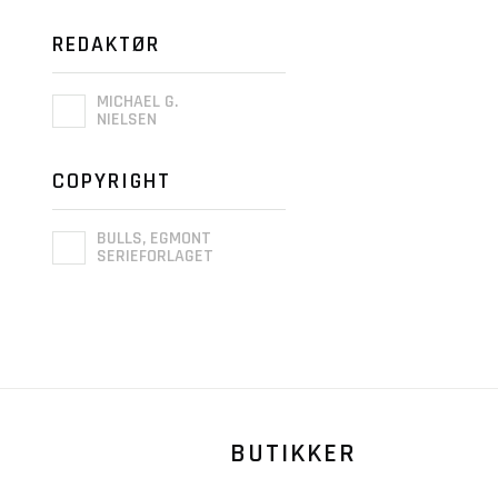
REDAKTØR
MICHAEL G.
NIELSEN
COPYRIGHT
BULLS, EGMONT
SERIEFORLAGET
BUTIKKER