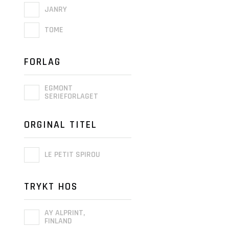
JANRY
TOME
FORLAG
EGMONT
SERIEFORLAGET
ORGINAL TITEL
LE PETIT SPIROU
TRYKT HOS
AY ALPRINT,
FINLAND