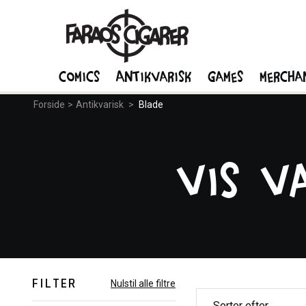
Comics
Antikvarisk
Games
Mercha
Forside
>
Antikvarisk
>
Blade
Vis v
FILTER
Nulstil alle filtre