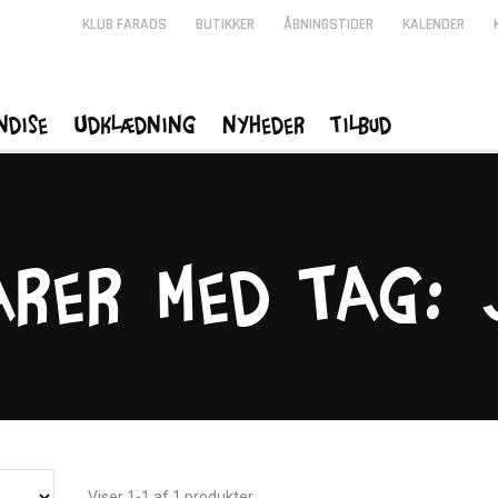
KLUB FARAOS
BUTIKKER
ÅBNINGSTIDER
KALENDER
ndise
Udklædning
Nyheder
Tilbud
arer med tag:
Viser 1-1 af 1 produkter