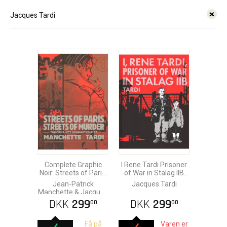
Jacques Tardi
Complete Graphic
I Rene Tardi Prisoner
Noir: Streets of Paris,
of War in Stalag IIB
Streets of Murder vol.
vol. 1 HC
Jean-Patrick
Jacques Tardi
1 HC
Manchette & Jacques
Tardi
DKK
299
DKK
299
00
00
Få på
Varen er