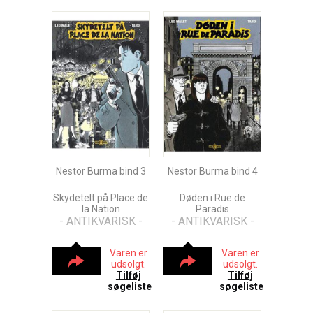
Nestor Burma bind 3
Nestor Burma bind 4
Skydetelt på Place de
Døden i Rue de
la Nation
Paradis
- ANTIKVARISK -
- ANTIKVARISK -
Varen er
Varen er
udsolgt.
udsolgt.
Tilføj
Tilføj
søgeliste
søgeliste