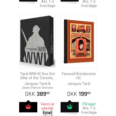
Afs.:1-5
Afs.:1-5
hverdage
hverdage
Tardi WWI HC Box Set
Farewell Brindavoine
(War of the Trenches
HC
& Goddamn This War)
Jacques Tardi &
Jacques Tardi
Jean-Pierre Verney
DKK
389
DKK
199
00
00
Varen er
På lager
udsolgt.
Afs.:1-5
Email
hverdage