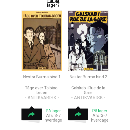
når på
lager?
Nestor Burma bind 1
Nestor Burma bind 2
Tåge over Tolbiac-
Galskab i Rue de la
broen
Gare
- ANTIKVARISK -
- ANTIKVARISK -
På lager
På lager
Afs.:3-7
Afs.:3-7
hverdage
hverdage