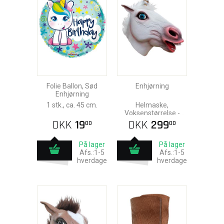
Folie Ballon, Sød
Enhjørning
Enhjørning
1 stk., ca. 45 cm.
Helmaske,
Voksenstørrelse -
Latex
DKK
19
DKK
299
00
00
På lager
På lager
Afs.:1-5
Afs.:1-5
hverdage
hverdage