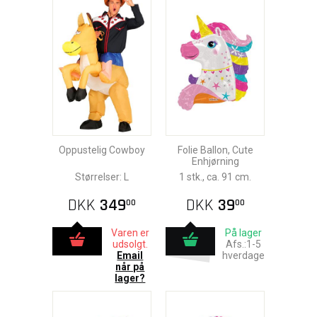
Oppustelig Cowboy
Folie Ballon, Cute
Enhjørning
Størrelser: L
1 stk., ca. 91 cm.
DKK
349
DKK
39
00
00
Varen er
På lager
udsolgt.
Afs.:1-5
Email
hverdage
når på
lager?