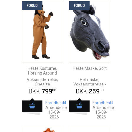
FORUD
FORUD
Heste Kostume,
Heste Maske, Sort
Horsing Around
Voksenstørrelse,
Helmaske,
Onesize
Voksenstørrelse -
Latex
DKK
799
DKK
259
00
00
Forudbestil
Forudbestil
Afsendelse:
Afsendelse:
15-09-
15-09-
2026
2026