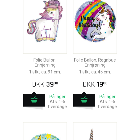
Folie Ballon,
Folie Ballon, Regnbue
Enhjørning
Enhjrøning
1 stk., ca. 91 cm.
1 stk., ca. 45 cm.
DKK
39
DKK
19
00
00
På lager
På lager
Afs.:1-5
Afs.:1-5
hverdage
hverdage