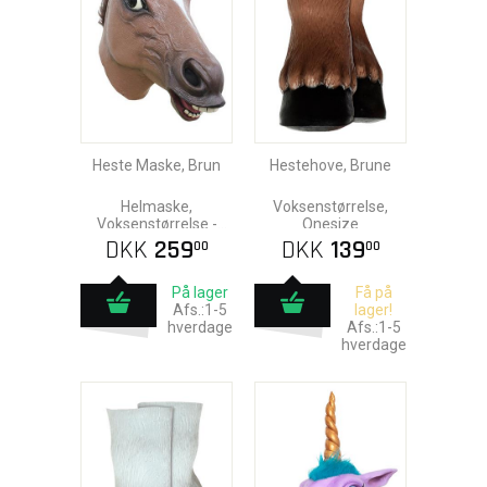
Heste Maske, Brun
Hestehove, Brune
Helmaske,
Voksenstørrelse,
Voksenstørrelse -
Onesize
Latex
DKK
259
DKK
139
00
00
På lager
Få på
Afs.:1-5
lager!
hverdage
Afs.:1-5
hverdage