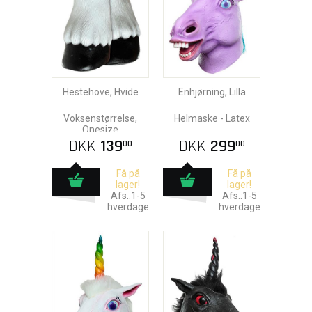
Hestehove, Hvide
Enhjørning, Lilla
Voksenstørrelse,
Helmaske - Latex
Onesize
DKK
139
DKK
299
00
00
Få på
Få på
lager!
lager!
Afs.:1-5
Afs.:1-5
hverdage
hverdage