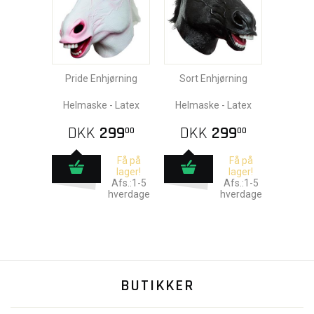
Pride Enhjørning
Sort Enhjørning
Helmaske - Latex
Helmaske - Latex
DKK
299
DKK
299
00
00
Få på
Få på
lager!
lager!
Afs.:1-5
Afs.:1-5
hverdage
hverdage
BUTIKKER