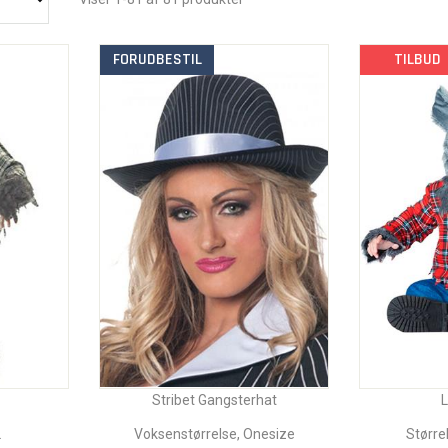
FORUDBESTIL
TILBUD
Stribet Gangsterhat
L
L
Voksenstørrelse, Onesize
Større