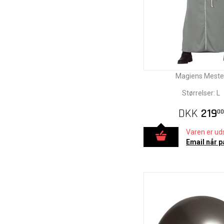
Magiens Meste
Størrelser: L
DKK
219
00
Varen er uds
Email når p