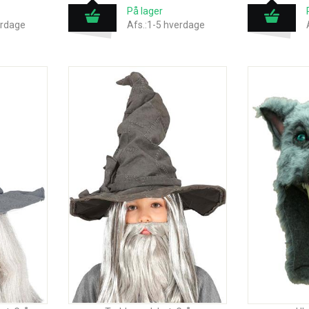
På lager
erdage
Afs.:1-5 hverdage