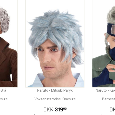
 Grå
Naruto - Mitsuki Paryk
Naruto - Ka
esize
Voksenstørrelse, Onesize
Børnest
DKK
319
D
00