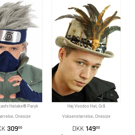
kashi Hatake® Paryk
Høj Voodoo Hat, Grå
ørrelse, Onesize
Voksenstørrelse, Onesize
KK
309
DKK
149
00
00