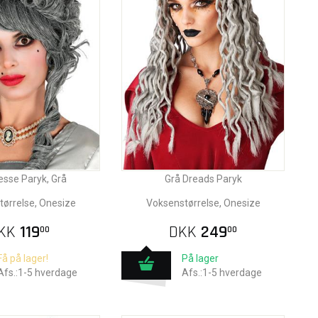
sse Paryk, Grå
Grå Dreads Paryk
ørrelse, Onesize
Voksenstørrelse, Onesize
KK
119
DKK
249
00
00
Få på lager!
På lager
Afs.:1-5 hverdage
Afs.:1-5 hverdage