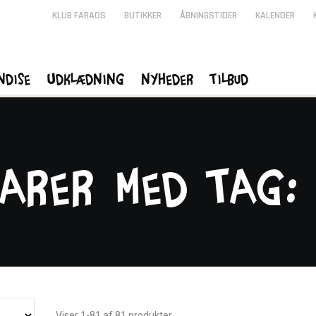
KLUB FARAOS
BUTIKKER
ÅBNINGSTIDER
KALENDER
ndise
Udklædning
Nyheder
Tilbud
varer med tag:
Viser 1-81 af 81 produkter