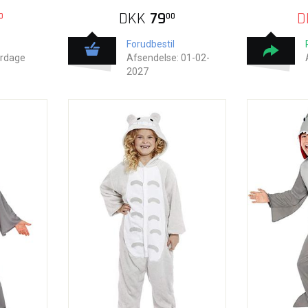
DKK
79
D
0
00
Forudbestil
erdage
Afsendelse: 01-02-
2027