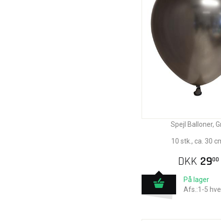
Spejl Balloner, G
10 stk., ca. 30 c
DKK
29
00
På lager
Afs.:1-5 hv