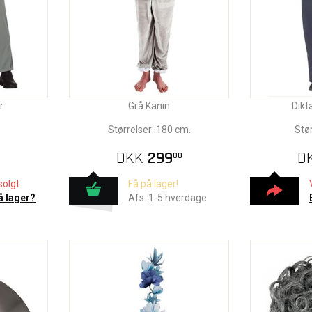
r
Grå Kanin
Dikt
Størrelser: 180 cm.
Stø
DKK
299
D
00
olgt.
Få på lager!
å lager?
Afs.:1-5 hverdage