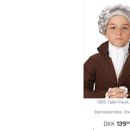
1800-Tallet Paryk,
Børnestørrelse, On
DKK
139
00