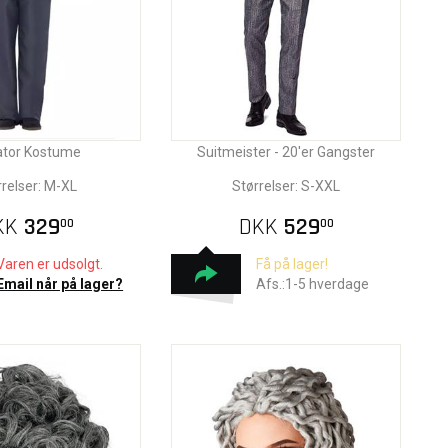
ator Kostume
Suitmeister - 20'er Gangster
rrelser: M-XL
Størrelser: S-XXL
KK
329
DKK
529
00
00
Varen er udsolgt.
Få på lager!
Email når på lager?
Afs.:1-5 hverdage