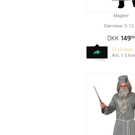
Magiker
Størrelser: 5-12 
DKK
149
00
Få på lager!
Afs.:1-5 hv