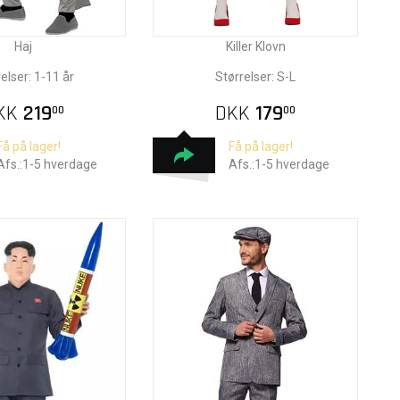
Haj
Killer Klovn
elser: 1-11 år
Størrelser: S-L
KK
219
DKK
179
00
00
Få på lager!
Få på lager!
Afs.:1-5 hverdage
Afs.:1-5 hverdage