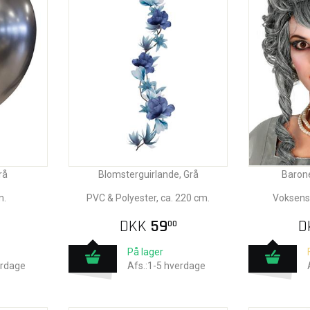
rå
Blomsterguirlande, Grå
Barone
m.
PVC & Polyester, ca. 220 cm.
Voksenst
DKK
59
D
00
På lager
erdage
Afs.:1-5 hverdage