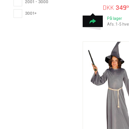
2001 - 3000
DKK
349
0
3001+
På lager
Afs.:1-5 hv