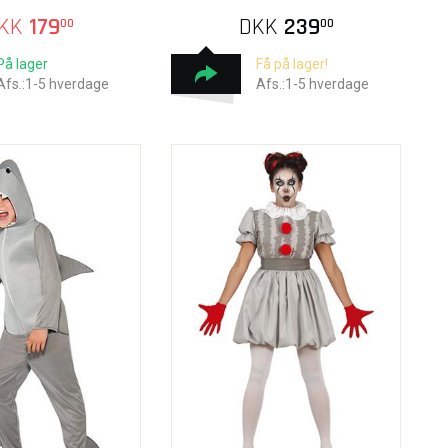
KK
179
DKK
239
00
00
På lager
Få på lager!
Afs.:1-5 hverdage
Afs.:1-5 hverdage