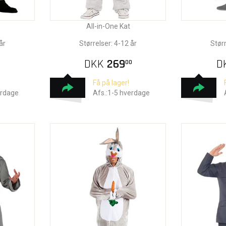
All-in-One Kat
år
Størrelser: 4-12 år
Størr
DKK
269
D
00
Få på lager!
erdage
Afs.:1-5 hverdage