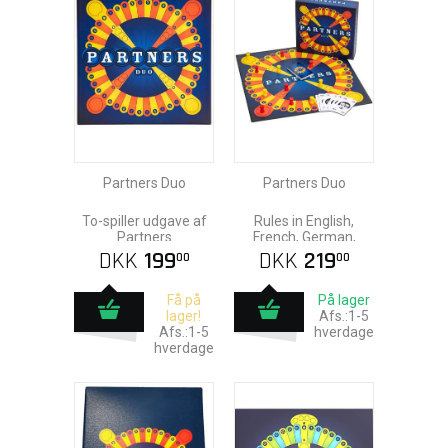
Partners Duo
Partners Duo
To-spiller udgave af
Rules in English,
Partners
French, German,
Italian, and Spanish
DKK
199
DKK
219
00
00
Få på
På lager
lager!
Afs.:1-5
Afs.:1-5
hverdage
hverdage