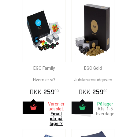
EGO Family
EGO Gold
Hvem er vi?
Jubilæumsudgaven
DKK
259
DKK
259
00
00
Varen er
På lager
udsolgt.
Afs.:1-5
Email
hverdage
når på
lager?