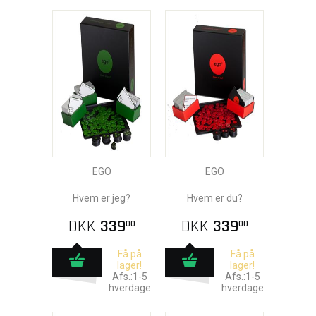
EGO
EGO
Hvem er jeg?
Hvem er du?
DKK
339
DKK
339
00
00
Få på
Få på
lager!
lager!
Afs.:1-5
Afs.:1-5
hverdage
hverdage