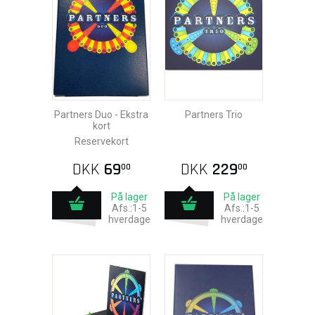
Partners Duo - Ekstra
Partners Trio
kort
Reservekort
DKK
69
DKK
229
00
00
På lager
På lager
Afs.:1-5
Afs.:1-5
hverdage
hverdage