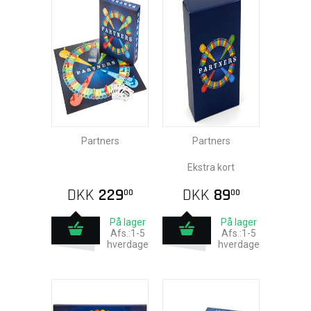
Partners
Partners
Ekstra kort
DKK
229
DKK
89
00
00
På lager
På lager
Afs.:1-5
Afs.:1-5
hverdage
hverdage