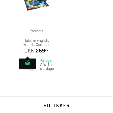
Partners
Rules in English,
French, German,
Italian, and Spanish
DKK
269
00
På lager
Afs.:1-5
hverdage
BUTIKKER