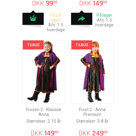
DKK
99
DKK
149
00
00
Få på
På lager
lager!
Afs.:1-5
Afs.:1-5
hverdage
hverdage
TILBUD
TILBUD
Frozen 2 - Klassisk
Frost 2 - Anna
Anna
Premium
Størrelser: 2-10 år
Størrelser: 3-8 år
DKK
149
DKK
249
00
00