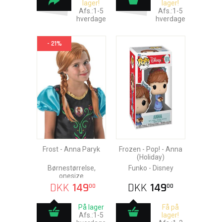
lager!
lager!
Afs.:1-5
Afs.:1-5
hverdage
hverdage
- 21%
Frost - Anna Paryk
Frozen - Pop! - Anna
(Holiday)
Børnestørrelse,
Funko - Disney
onesize
DKK
149
DKK
149
00
00
På lager
Få på
Afs.:1-5
lager!