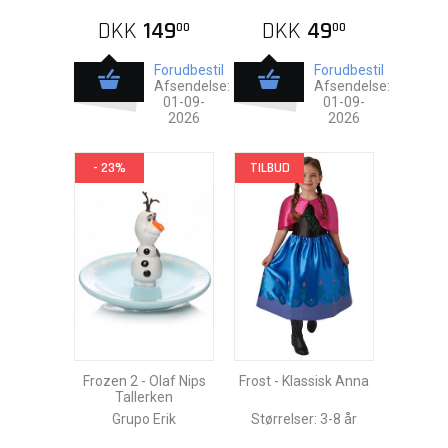
DKK
149
DKK
49
00
00
Forudbestil
Forudbestil
Afsendelse:
Afsendelse:
01-09-
01-09-
2026
2026
- 23%
TILBUD
Frozen 2 - Olaf Nips
Frost - Klassisk Anna
Tallerken
Grupo Erik
Størrelser: 3-8 år