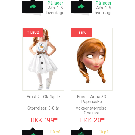
På lager
På lager
Afs.:1-5
Afs.:1-5
hverdage
hverdage
TILBUD
- 66%
Frost 2 - Olafkjole
Frost - Anna 3D
Papmaske
Størrelser: 3-8 år
Voksenstørrelse,
Onesize
DKK
199
DKK
20
00
00
Få på
Få på