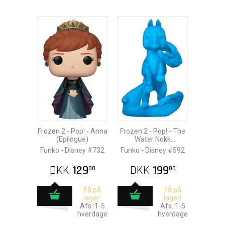
Frozen 2 - Pop! - Anna
Frozen 2 - Pop! - The
(Epilogue)
Water Nokk
(Oversized)
Funko - Disney #732
Funko - Disney #592
DKK
129
DKK
199
00
00
Få på
Få på
lager!
lager!
Afs.:1-5
Afs.:1-5
hverdage
hverdage