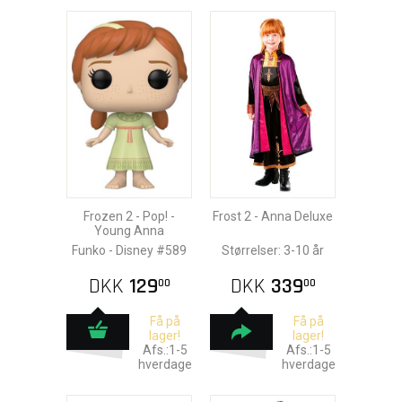
Frozen 2 - Pop! -
Frost 2 - Anna Deluxe
Young Anna
Funko - Disney #589
Størrelser: 3-10 år
DKK
129
DKK
339
00
00
Få på
Få på
lager!
lager!
Afs.:1-5
Afs.:1-5
hverdage
hverdage