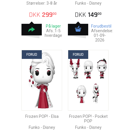
Størrelser: 3-8 år
Funko - Disney
DKK
299
DKK
149
00
00
På lager
Forudbestil
Afs.:1-5
Afsendelse:
hverdage
01-09-
2026
FORUD
FORUD
Frozen POP! - Elsa
Frozen POP! - Pocket
POP
Funko - Disney
Funko - Disney