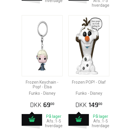
hverdage
Afs.:1-3
hverdage
Frozen Keychain -
Frozen POP! - Olaf
Pop! - Elsa
Funko - Disney
Funko - Disney
DKK
69
DKK
149
00
00
På lager
På lager
Afs.:1-5
Afs.:1-5
hverdage
hverdage