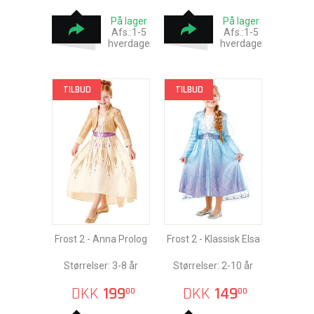
På lager
På lager
Afs.:1-5
Afs.:1-5
hverdage
hverdage
TILBUD
TILBUD
Frost 2 - Anna Prolog
Frost 2 - Klassisk Elsa
Størrelser: 3-8 år
Størrelser: 2-10 år
DKK
199
DKK
149
00
00