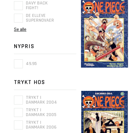
DAVY BACK
FIGHT!
DE ELLEVE
SUPERNOVAER
Se alle
NYPRIS
49.95
TRYKT HOS
TRYKT I
DANMARK 2004
TRYKT I
DANMARK 2005
TRYKT I
DANMARK 2006