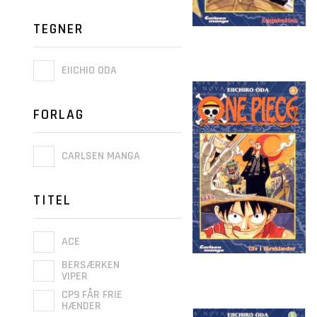
TEGNER
EIICHIO ODA
FORLAG
CARLSEN MANGA
TITEL
ACE
BERSÆRKEN
VIPER
CP9 FÅR FRIE
HÆNDER