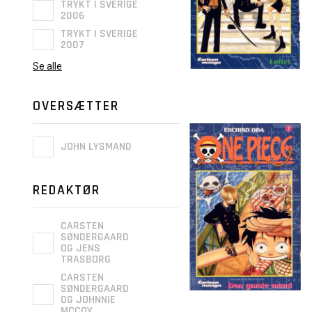
TRYKT I SVERIGE
2006
TRYKT I SVERIGE
2007
Se alle
OVERSÆTTER
JOHN LYSMAND
REDAKTØR
CARSTEN
SØNDERGAARD
OG JENS
TRASBORG
CARSTEN
SØNDERGAARD
OG JOHNNIE
MCCOY