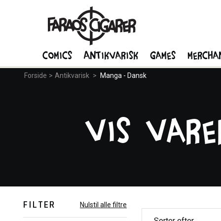
Comics
Antikvarisk
Games
Mercha
Forside
>
Antikvarisk
>
Manga - Dansk
Vis vare
FILTER
Nulstil alle filtre