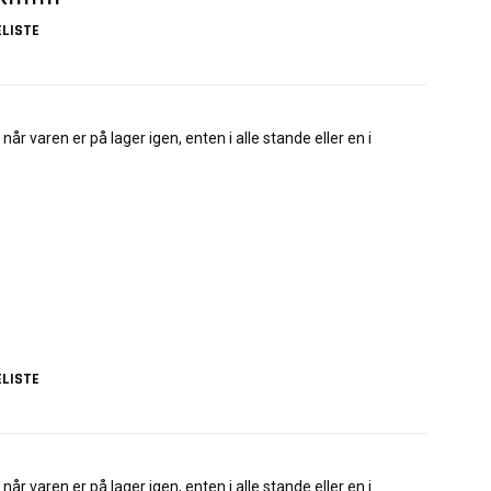
LISTE
når varen er på lager igen, enten i alle stande eller en i
LISTE
når varen er på lager igen, enten i alle stande eller en i