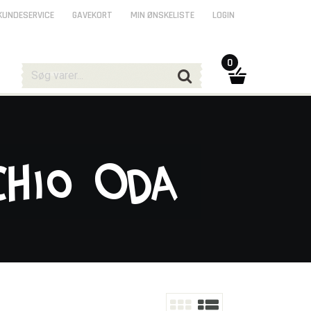
KUNDESERVICE
GAVEKORT
MIN ØNSKELISTE
LOGIN
0
chio Oda