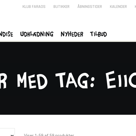
KLUB FARAOS
BUTIKKER
ÅBNINGSTIDER
KALENDER
ndise
Udklædning
Nyheder
Tilbud
r med tag: Eii
Viser 1-59 af 59 produkter