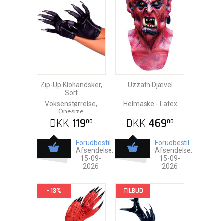
Zip-Up Klohandsker,
Uzzath Djævel
Sort
Voksenstørrelse,
Helmaske - Latex
Onesize
DKK
119
DKK
469
00
00
Forudbestil
Forudbestil
Afsendelse:
Afsendelse:
15-09-
15-09-
2026
2026
- 13%
TILBUD