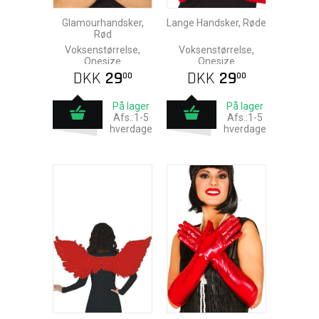
Glamourhandsker,
Lange Handsker, Røde
Rød
Voksenstørrelse,
Voksenstørrelse,
Onesize
Onesize
DKK
29
DKK
29
00
00
På lager
På lager
Afs.:1-5
Afs.:1-5
hverdage
hverdage