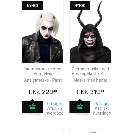
NYHED
NYHED
Dæmonmaske med
Dæmonmaske med
Horn, Hvid
Horn og Hætte, Sort
Ansigtmaske - Plast
Maske med hætte
DKK
229
DKK
319
00
00
På lager
På lager
Afs.:1-5
Afs.:1-5
hverdage
hverdage