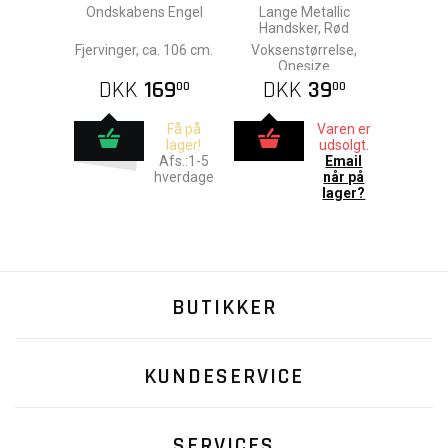
Ondskabens Engel
Lange Metallic
Handsker, Rød
Fjervinger, ca. 106 cm.
Voksenstørrelse,
Onesize
DKK
169
DKK
39
00
00
Få på
Varen er
lager!
udsolgt.
Afs.:1-5
Email
hverdage
når på
lager?
BUTIKKER
KUNDESERVICE
SERVICES