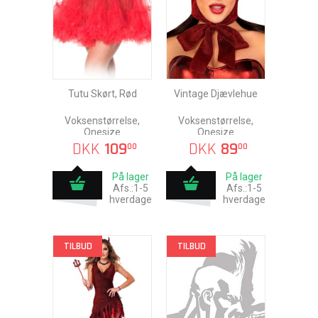
Tutu Skørt, Rød
Vintage Djævlehue
Voksenstørrelse,
Voksenstørrelse,
Onesize
Onesize
DKK
109
DKK
89
00
00
På lager
På lager
Afs.:1-5
Afs.:1-5
hverdage
hverdage
TILBUD
TILBUD