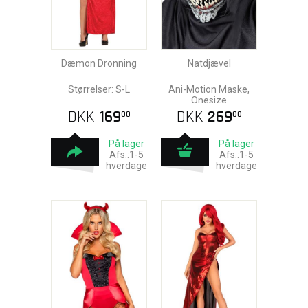
Dæmon Dronning
Natdjævel
Størrelser: S-L
Ani-Motion Maske,
Onesize
DKK
169
DKK
269
00
00
På lager
På lager
Afs.:1-5
Afs.:1-5
hverdage
hverdage