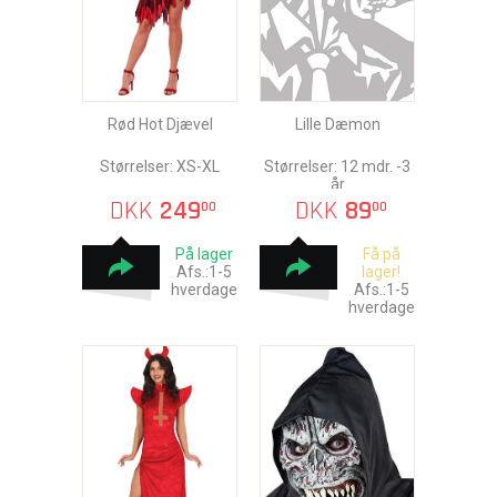
Rød Hot Djævel
Lille Dæmon
Størrelser: XS-XL
Størrelser: 12 mdr. -3
år
DKK
249
DKK
89
00
00
På lager
Få på
Afs.:1-5
lager!
hverdage
Afs.:1-5
hverdage