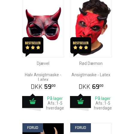
Djævel
Rød Dæmon
Halv Ansigtmaske -
Ansigtmaske - Latex
Latex
DKK
59
DKK
69
00
00
På lager
På lager
Afs.:1-5
Afs.:1-5
hverdage
hverdage
FORUD
FORUD