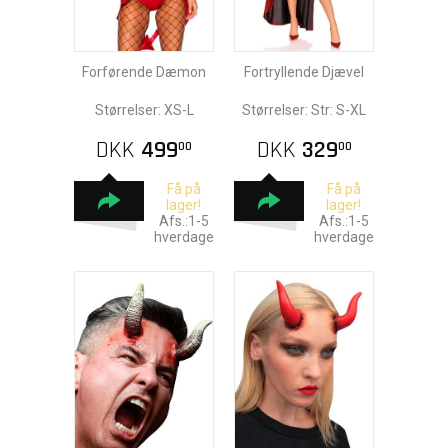
Forførende Dæmon
Fortryllende Djævel
Størrelser: XS-L
Størrelser: Str: S-XL
DKK
499
DKK
329
00
00
Få på
Få på
lager!
lager!
Afs.:1-5
Afs.:1-5
hverdage
hverdage