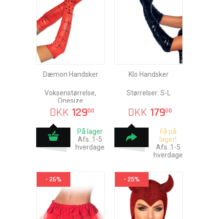
Dæmon Handsker
Klo Handsker
Voksenstørrelse,
Størrelser: S-L
Onesize
DKK
129
DKK
179
00
00
På lager
Få på
Afs.:1-5
lager!
hverdage
Afs.:1-5
hverdage
- 26%
- 25%