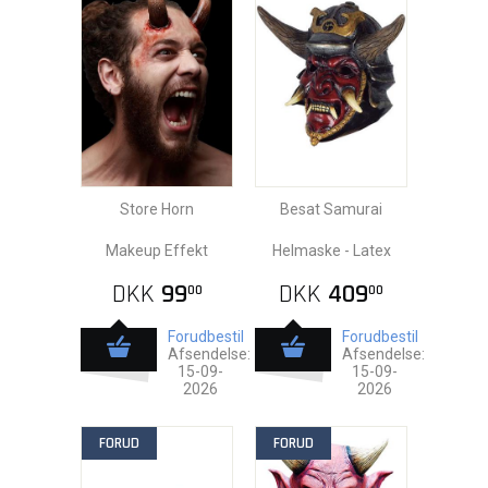
Store Horn
Besat Samurai
Makeup Effekt
Helmaske - Latex
DKK
99
DKK
409
00
00
Forudbestil
Forudbestil
Afsendelse:
Afsendelse:
15-09-
15-09-
2026
2026
FORUD
FORUD