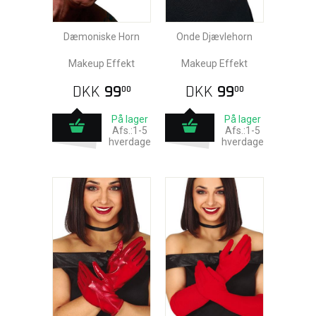
Dæmoniske Horn
Onde Djævlehorn
Makeup Effekt
Makeup Effekt
DKK
99
DKK
99
00
00
På lager
På lager
Afs.:1-5
Afs.:1-5
hverdage
hverdage