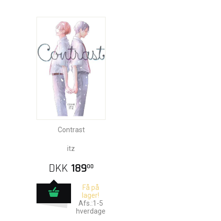
Contrast
itz
DKK
189
00
Få på
lager!
Afs.:1-5
hverdage