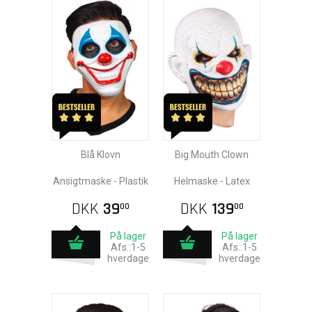
Blå Klovn
Big Mouth Clown
Ansigtmaske - Plastik
Helmaske - Latex
DKK
39
DKK
139
00
00
På lager
På lager
Afs.:1-5
Afs.:1-5
hverdage
hverdage