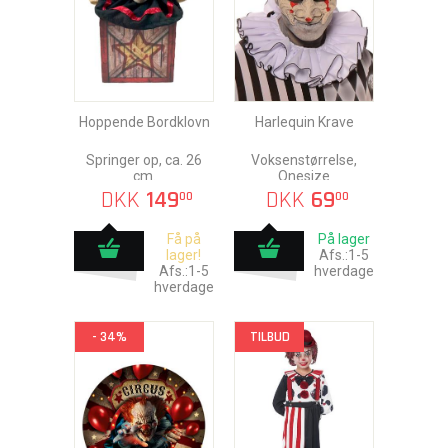
Hoppende Bordklovn
Harlequin Krave
Springer op, ca. 26
Voksenstørrelse,
cm.
Onesize
DKK
149
DKK
69
00
00
Få på
På lager
lager!
Afs.:1-5
Afs.:1-5
hverdage
hverdage
- 34%
TILBUD