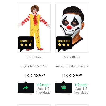
Burger Klovn
Mørk Klovn
Størrelser: 5-12 år
Ansigtmaske - Plastik
DKK
139
DKK
39
00
00
På lager
På lager
Afs.:1-5
Afs.:1-5
hverdage
hverdage