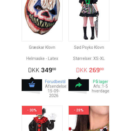
Græskar Klovn
Sød Psyko Klovn
Helmaske - Latex
Størrelser: XS-XL
DKK
349
DKK
269
00
00
Forudbestil
På lager
Afsendelse:
Afs.:1-5
15-09-
hverdage
2026
- 30%
- 28%