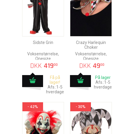
Sidste Grin
Crazy Harlequin
Choker
Voksenstørrelse,
Voksenstørrelse,
Onesize
Onesize
DKK
419
DKK
49
00
00
Få på
På lager
lager!
Afs.:1-5
Afs.:1-5
hverdage
hverdage
- 42%
- 30%