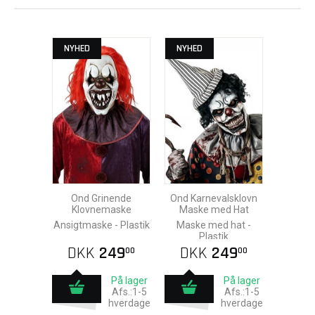
NYHED
NYHED
Ond Grinende
Ond Karnevalsklovn
Klovnemaske
Maske med Hat
Ansigtmaske - Plastik
Maske med hat -
Plastik
DKK
249
DKK
249
00
00
På lager
På lager
Afs.:1-5
Afs.:1-5
hverdage
hverdage