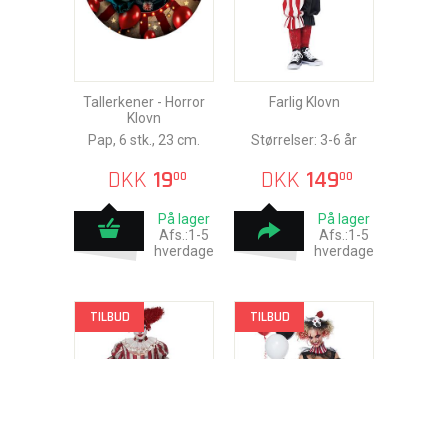
Tallerkener - Horror
Farlig Klovn
Klovn
Pap, 6 stk., 23 cm.
Størrelser: 3-6 år
DKK
19
DKK
149
00
00
På lager
På lager
Afs.:1-5
Afs.:1-5
hverdage
hverdage
TILBUD
TILBUD