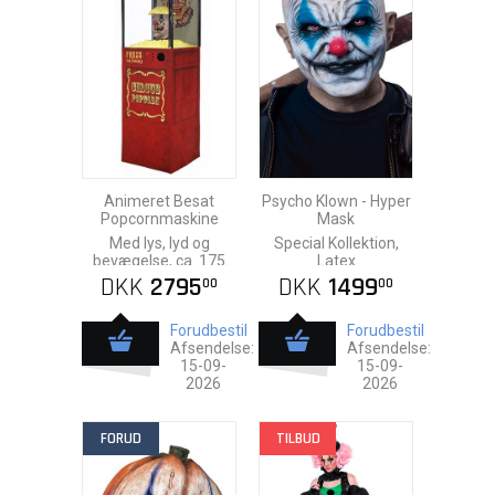
Animeret Besat
Psycho Klown - Hyper
Popcornmaskine
Mask
Med lys, lyd og
Special Kollektion,
bevægelse, ca. 175
Latex
cm.
DKK
2795
DKK
1499
00
00
Forudbestil
Forudbestil
Afsendelse:
Afsendelse:
15-09-
15-09-
2026
2026
FORUD
TILBUD