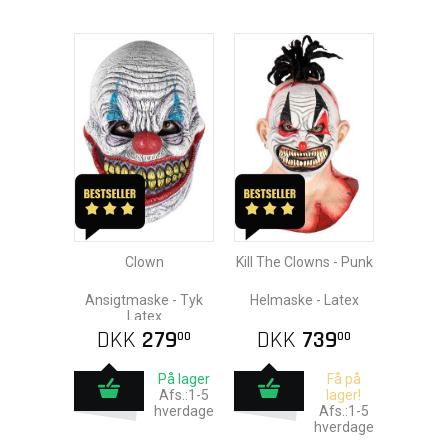
Clown
Kill The Clowns - Punk
Ansigtmaske - Tyk
Helmaske - Latex
Latex
DKK
279
DKK
739
00
00
På lager
Få på
Afs.:1-5
lager!
hverdage
Afs.:1-5
hverdage