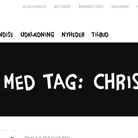
KLUB FARAOS
BUTIKKER
ÅBNINGSTIDER
KALENDER
ndise
Udklædning
Nyheder
Tilbud
 med tag: Chri
Viser 1-6 af 6 produkter