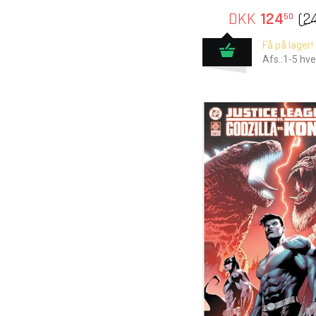
DKK
124
(
2
50
Få på lager!
Afs.:1-5 hv