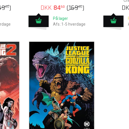
Chr
49
)
DKK
84
(
169
)
D
00
50
00
På lager
erdage
Afs.:1-5 hverdage