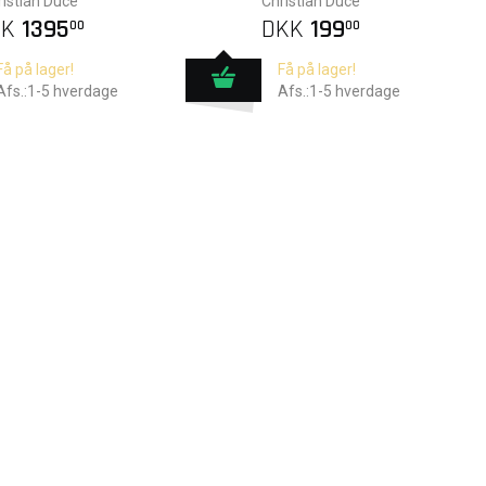
istian Duce
Christian Duce
KK
1395
DKK
199
00
00
Få på lager!
Få på lager!
Afs.:1-5 hverdage
Afs.:1-5 hverdage