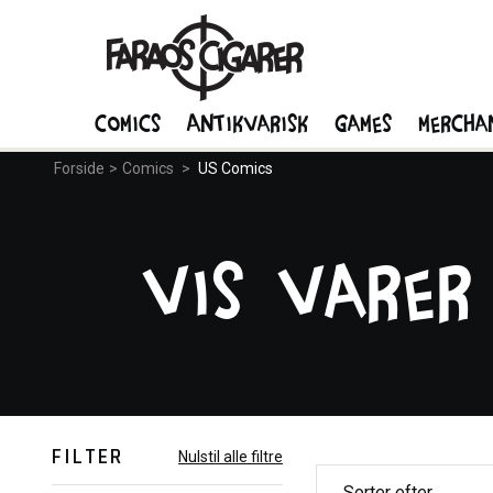
Comics
Antikvarisk
Games
Mercha
Forside
>
Comics
>
US Comics
Vis varer
FILTER
Nulstil alle filtre