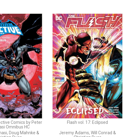
ctive Comics by Peter
Flash vol. 17: Eclipsed
asi Omnibus HC
masi, Doug Mahnke &
Jeremy Adams, Will Conrad &