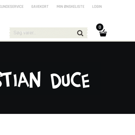
KUNDESERVICE
GAVEKORT
MIN ØNSKELISTE
LOGIN
0
stian Duce