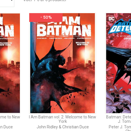
- 50%
come to New
I Am Batman vol. 2: Welcome to New
Batman: Dete
York
J. Tom
an Duce
John Ridley & Christian Duce
Peter J. To