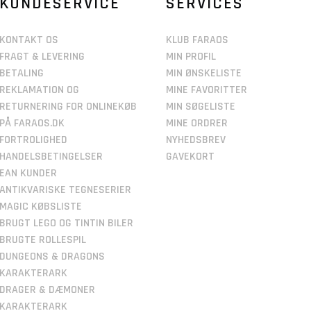
KUNDESERVICE
SERVICES
KONTAKT OS
KLUB FARAOS
FRAGT & LEVERING
MIN PROFIL
BETALING
MIN ØNSKELISTE
REKLAMATION OG
MINE FAVORITTER
RETURNERING FOR ONLINEKØB
MIN SØGELISTE
PÅ FARAOS.DK
MINE ORDRER
FORTROLIGHED
NYHEDSBREV
HANDELSBETINGELSER
GAVEKORT
EAN KUNDER
ANTIKVARISKE TEGNESERIER
MAGIC KØBSLISTE
BRUGT LEGO OG TINTIN BILER
BRUGTE ROLLESPIL
DUNGEONS & DRAGONS
KARAKTERARK
DRAGER & DÆMONER
KARAKTERARK