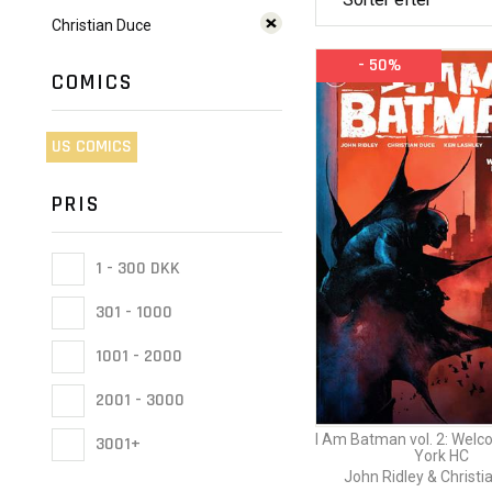
Christian Duce
- 50%
COMICS
US COMICS
PRIS
1 - 300 DKK
301 - 1000
1001 - 2000
2001 - 3000
I Am Batman vol. 2: Wel
3001+
York HC
John Ridley & Christi