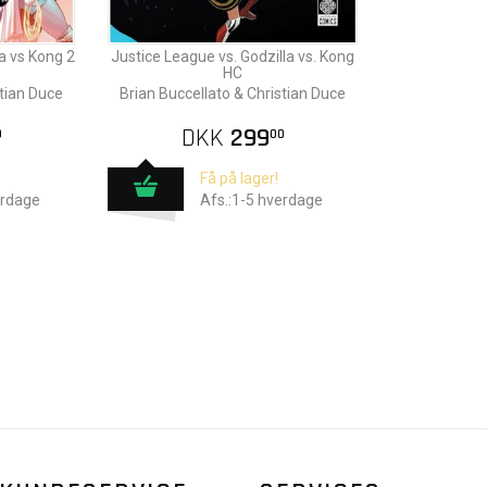
a vs Kong 2
Justice League vs. Godzilla vs. Kong
HC
stian Duce
Brian Buccellato & Christian Duce
DKK
299
0
00
Få på lager!
erdage
Afs.:1-5 hverdage