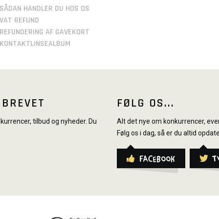
SÅDAN HANDLER DU HOS OS
VAT REFUND
REFUNDERING AF GAVEKORT
KONTAKTLINSEALBUM
SBREVET
FØLG OS...
urrencer, tilbud og nyheder. Du
Alt det nye om konkurrencer, even
Følg os i dag, så er du altid opdate
Facebook
T