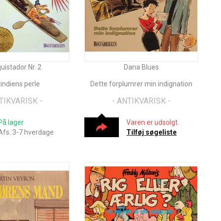
uistador Nr. 2
Dana Blues
indiens perle
Dette forplumrer min indignation
TIKVARISK -
- ANTIKVARISK -
På lager
Varen er udsolgt.
Afs.:3-7 hverdage
Tilføj søgeliste