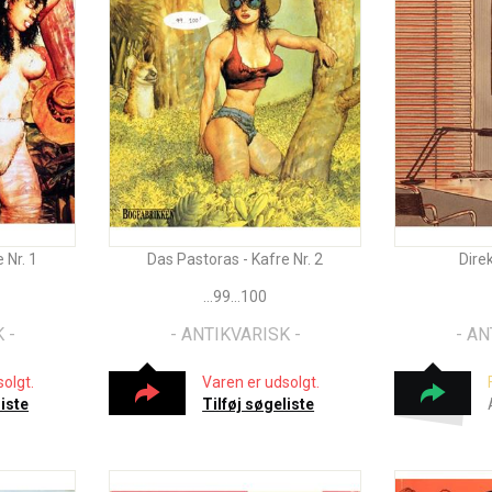
 Nr. 1
Das Pastoras - Kafre Nr. 2
Dire
…99…100
 -
- ANTIKVARISK -
- AN
olgt.
Varen er udsolgt.
liste
Tilføj søgeliste