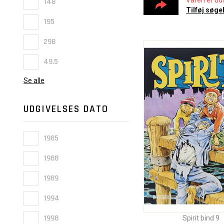
Varen er uds
148
Tilføj søge
195
298
49.5
Se alle
UDGIVELSES DATO
1985
1988
1989
1994
1998
Spirit bind 9