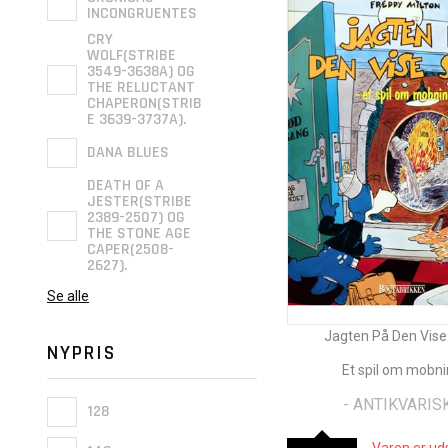
INCONGRUENTES
CRY
WOLF(STRIBE
3549-3638A) OG
THE RELUCTANT
CHAPERON(STRIB
E 3639-3737A).
DANA BLUES
DEATH OF A
JESTER(STRIBE
2389-2507) OG
THE STONE AGE
CAPER(2508-
2627).
Se alle
Jagten På Den Vise
NYPRIS
Et spil om mobn
- ANTIKVARISK
128