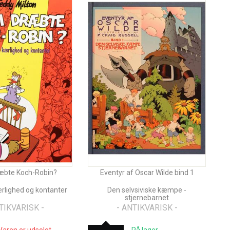
æbte Koch-Robin?
Eventyr af Oscar Wilde bind 1
ærlighed og kontanter
Den selvsiviske kæmpe -
stjernebarnet
TIKVARISK -
- ANTIKVARISK -