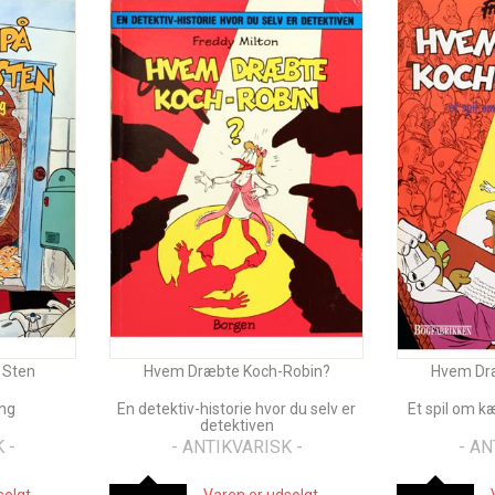
 Sten
Hvem Dræbte Koch-Robin?
Hvem Dr
ing
En detektiv-historie hvor du selv er
Et spil om k
detektiven
 -
- ANTIKVARISK -
- AN