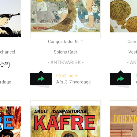
e
Conquistador Nr. 1
Conq
 chance!
Solens tårer
Vest
- ANTIKVARISK -
- AN
45
)
00
Få på lager!
erdage
Afs.:3-7 hverdage