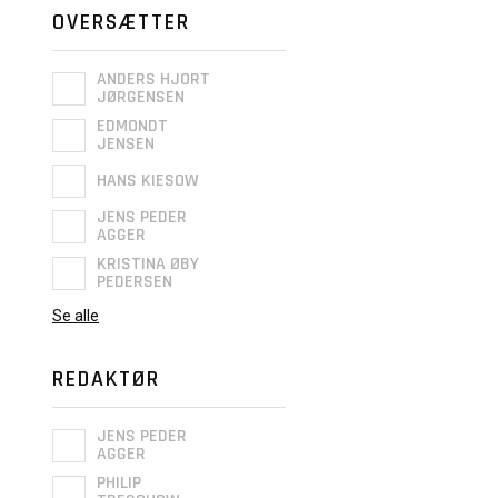
OVERSÆTTER
ANDERS HJORT
JØRGENSEN
EDMONDT
JENSEN
HANS KIESOW
JENS PEDER
AGGER
KRISTINA ØBY
PEDERSEN
Se alle
REDAKTØR
JENS PEDER
AGGER
PHILIP