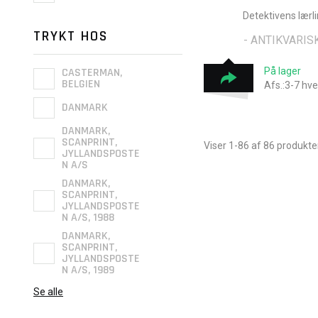
Detektivens lærl
TRYKT HOS
- ANTIKVARISK
På lager
CASTERMAN,
BELGIEN
Afs.:3-7 hv
DANMARK
DANMARK,
SCANPRINT,
Viser 1-86 af 86 produkte
JYLLANDSPOSTE
N A/S
DANMARK,
SCANPRINT,
JYLLANDSPOSTE
N A/S, 1988
DANMARK,
SCANPRINT,
JYLLANDSPOSTE
N A/S, 1989
Se alle