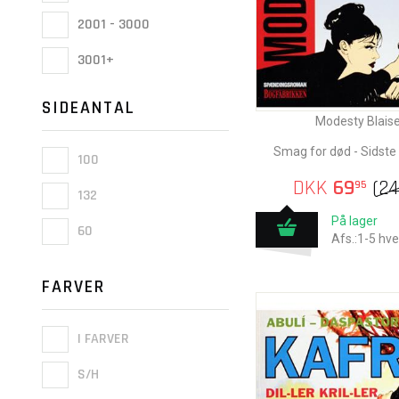
2001 - 3000
3001+
SIDEANTAL
Modesty Blais
Smag for død - Sidste
100
DKK
69
(
2
95
132
På lager
60
Afs.:1-5 hv
FARVER
I FARVER
S/H