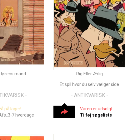
ktørens mand
Rig Eller Ærlig
Et spil hvor du selv vælger side
TIKVARISK -
- ANTIKVARISK -
Få på lager!
Varen er udsolgt.
Afs.:3-7 hverdage
Tilføj søgeliste