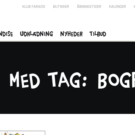
KLUB FARAOS
BUTIKKER
ÅBNINGSTIDER
KALENDER
ndise
Udklædning
Nyheder
Tilbud
r med tag: Bog