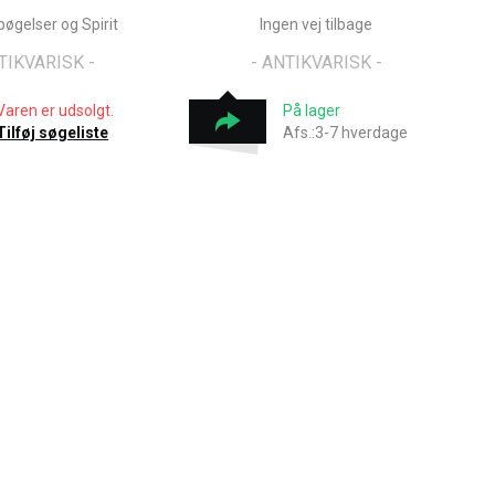
pøgelser og Spirit
Ingen vej tilbage
TIKVARISK -
- ANTIKVARISK -
Varen er udsolgt.
På lager
Tilføj søgeliste
Afs.:3-7 hverdage