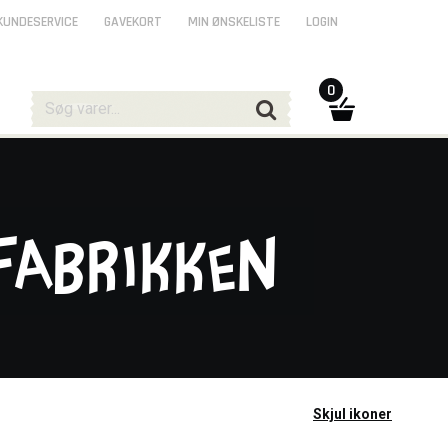
KUNDESERVICE
GAVEKORT
MIN ØNSKELISTE
LOGIN
0
fabrikken
Skjul ikoner