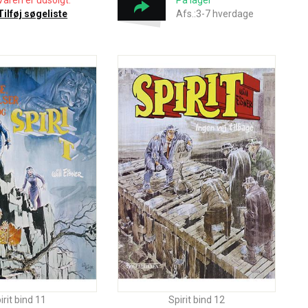
Varen er udsolgt.
På lager
Tilføj søgeliste
Afs.:3-7 hverdage
irit bind 11
Spirit bind 12