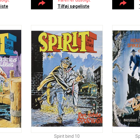
olgt.
Varen er udsolgt.
liste
Tilføj søgeliste
Spirit bind 10
Sp