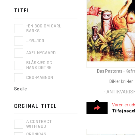
TITEL
-EN BOG OM CARL
BARKS
…99…100
AXEL NYGAARD
BLÅSKÆG OG
HANS DØTRE
Das Pastoras - Kafre
CRO-MAGNON
Dil-ler kril-ler
Se alle
- ANTIKVARISK
ORGINAL TITEL
Varen er uds
Tilføj søge
A CONTRACT
WITH GOD
CRONICAS