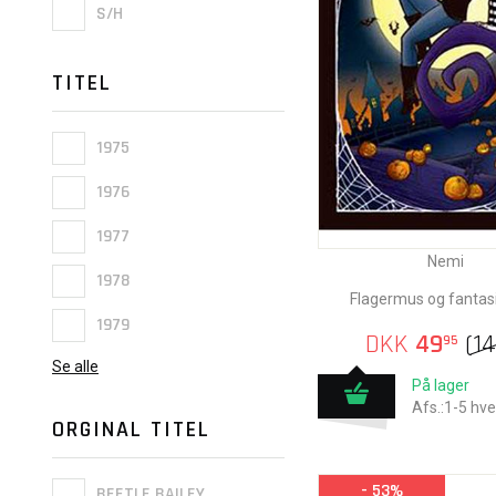
S/H
TITEL
1975
1976
1977
Nemi
1978
Flagermus og fantas
1979
DKK
49
(
1
95
Se alle
På lager
Afs.:1-5 hv
ORGINAL TITEL
- 53%
BEETLE BAILEY