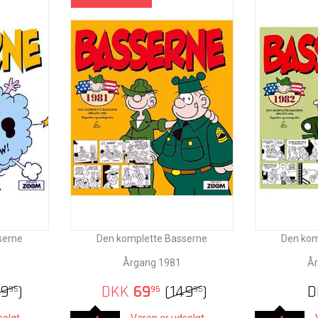
serne
Den komplette Basserne
Den kom
Årgang 1981
År
49
)
DKK
69
(
149
)
D
95
95
95