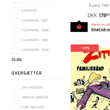
Årgang 1984
DANMARK
DKK
178
00
I DANMARK, 1987
Varen er uds
Email når p
I DANMARK, 1988
I DANMARK, 1989
- 49%
I DANMARK, 1990
Se alle
OVERSÆTTER
JAN MADSEN
JØRGEN SØNDER
KARL NIELSEN