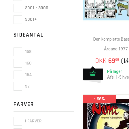
2001 - 3000
3001+
SIDEANTAL
Den komplette Bas
Årgang 1977
158
DKK
69
(
1
95
160
På lager
164
Afs.:1-5 hv
52
- 66%
FARVER
I FARVER