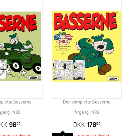
plette Basserne
Den komplette Basserne
gang 1982
Årgang 1983
KK
98
DKK
178
00
00