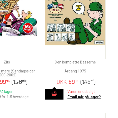
Zits
Den komplette Basserne
 mere (Søndagssider
Årgang 1975
000-2002)
99
(
198
)
DKK
69
(
149
)
95
00
95
95
På lager
Varen er udsolgt.
Afs.:1-5 hverdage
Email når på lager?