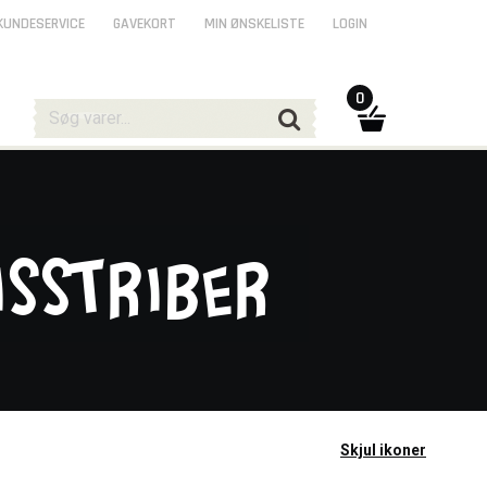
KUNDESERVICE
GAVEKORT
MIN ØNSKELISTE
LOGIN
0
sstriber
Skjul ikoner