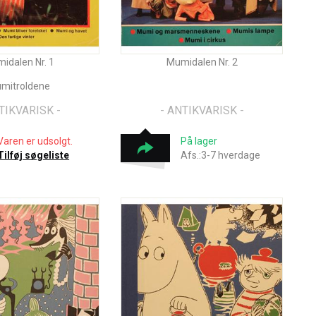
idalen Nr. 1
Mumidalen Nr. 2
mitroldene
TIKVARISK -
- ANTIKVARISK -
Varen er udsolgt.
På lager
Tilføj søgeliste
Afs.:3-7 hverdage