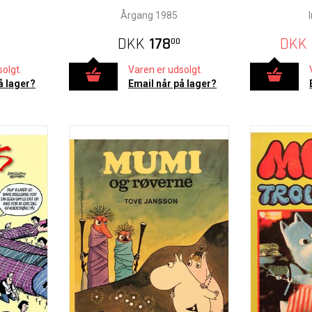
Årgang 1985
DKK
178
DKK
00
olgt.
Varen er udsolgt.
å lager?
Email når på lager?