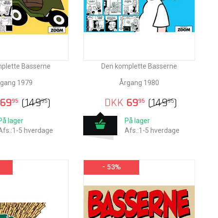
plette Basserne
Den komplette Basserne
gang 1979
Årgang 1980
69
(
149
)
DKK
69
(
149
)
95
95
95
95
På lager
På lager
Afs.:1-5 hverdage
Afs.:1-5 hverdage
- 53%