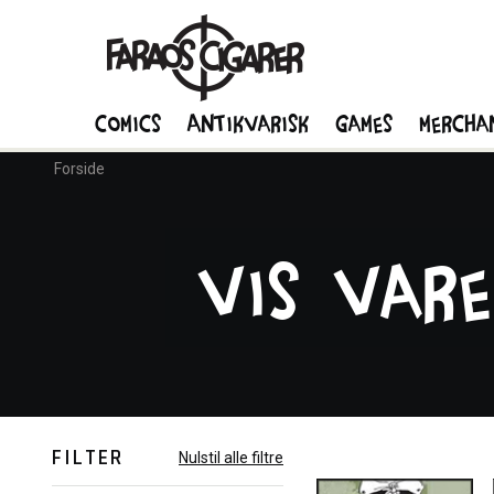
Comics
Antikvarisk
Games
Mercha
Forside
Vis vare
FILTER
Nulstil alle filtre