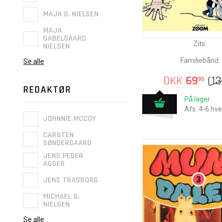
MAJA G. NIELSEN
MAJA
GABELGAARD
Zits
NIELSEN
Familiebånd
Se alle
DKK
69
(
1
95
REDAKTØR
På lager
Afs.:4-6 hv
JOHNNIE MCCOY
CARSTEN
SØNDERGAARD
JENS PEDER
AGGER
JENS TRASBORG
MICHAEL G.
NIELSEN
Se alle