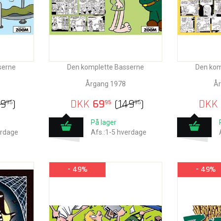
serne
Den komplette Basserne
Den kom
Årgang 1978
År
49
)
DKK
69
(
149
)
DKK
95
95
95
På lager
erdage
Afs.:1-5 hverdage
- 49%
- 49%