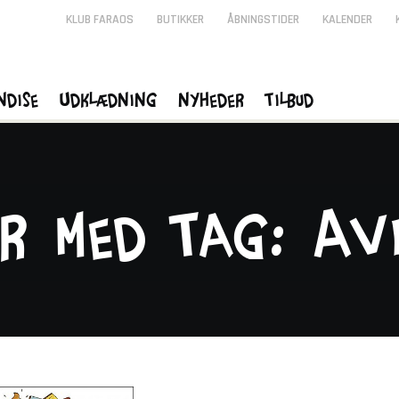
KLUB FARAOS
BUTIKKER
ÅBNINGSTIDER
KALENDER
ndise
Udklædning
Nyheder
Tilbud
r med tag: Avi