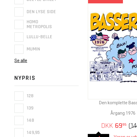
DEN LYSE SIDE
HOMO
METROPOLIS
LULLU-BELLE
MUMIN
Se alle
NYPRIS
128
Den komplette Bas
139
Årgang 1976
148
DKK
69
(
1
95
149,95