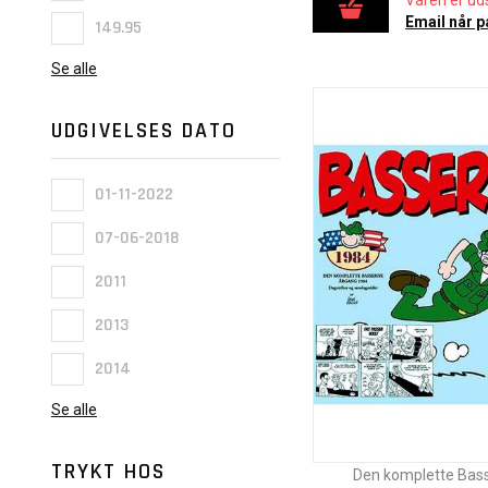
Varen er uds
Email når p
149.95
Se alle
UDGIVELSES DATO
01-11-2022
07-06-2018
2011
2013
2014
Se alle
TRYKT HOS
Den komplette Bas