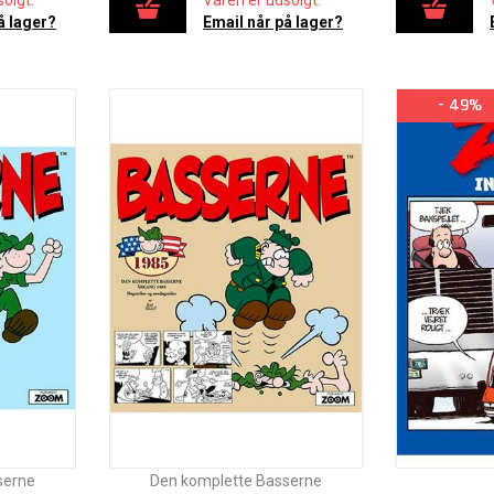
olgt.
Varen er udsolgt.
å lager?
Email når på lager?
- 49%
serne
Den komplette Basserne