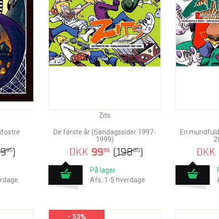
Zits
ifostre
De første år (Søndagssider 1997-
En mundfuld
1999)
2
49
)
DKK
99
(
198
)
DKK
95
95
00
På lager
erdage
Afs.:1-5 hverdage
- 53%