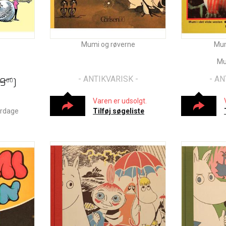
Mumi og røverne
Mum
Mu
- ANTIKVARISK -
- AN
39
)
00
Varen er udsolgt.
erdage
Tilføj søgeliste