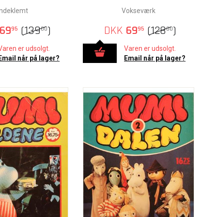
Indeklemt
Vokseværk
69
(
139
)
DKK
69
(
128
)
95
00
95
00
Varen er udsolgt.
Varen er udsolgt.
Email når på lager?
Email når på lager?