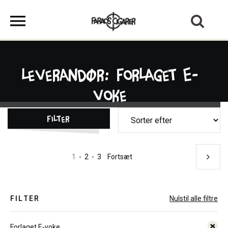
Leverandør: Forlaget E-
voke
Filter
1
-
2
-
3
Fortsæt
FILTER
Nulstil alle filtre
Forlaget E-voke