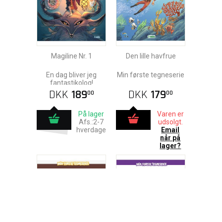
Magiline Nr. 1
Den lille havfrue
En dag bliver jeg
Min første tegneserie
fantastikolog!
DKK
189
DKK
179
00
00
På lager
Varen er
Afs.:2-7
udsolgt.
hverdage
Email
når på
lager?