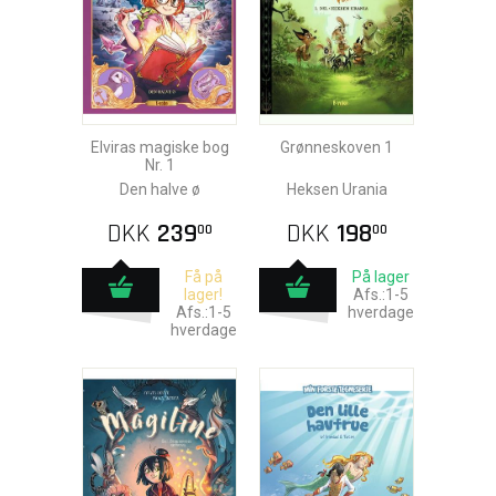
Elviras magiske bog
Grønneskoven 1
Nr. 1
Den halve ø
Heksen Urania
DKK
239
DKK
198
00
00
Få på
På lager
lager!
Afs.:1-5
Afs.:1-5
hverdage
hverdage