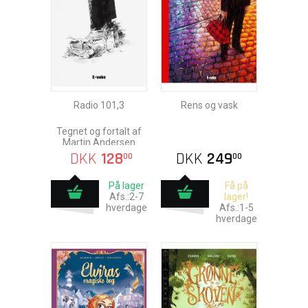
Radio 101,3
Rens og vask
Tegnet og fortalt af
Martin Andersen
DKK
128
DKK
249
00
00
På lager
Få på
Afs.:2-7
lager!
hverdage
Afs.:1-5
hverdage