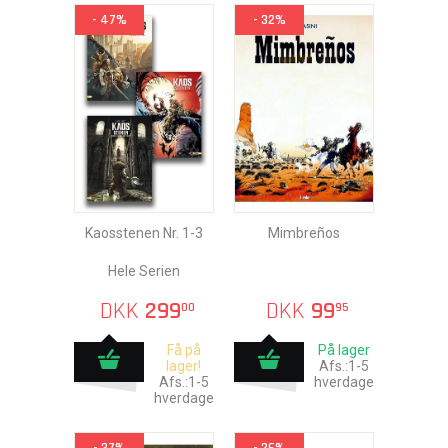
- 47%
- 32%
Kaosstenen Nr. 1-3
Mimbreños
Hele Serien
DKK
299
DKK
99
00
95
Få på
På lager
lager!
Afs.:1-5
Afs.:1-5
hverdage
hverdage