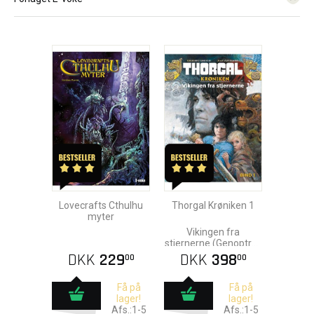
Lovecrafts Cthulhu
Thorgal Krøniken 1
myter
Vikingen fra
stjernerne (Genoptryk
fra E-Voke)
DKK
229
DKK
398
00
00
Få på
Få på
lager!
lager!
Afs.:1-5
Afs.:1-5