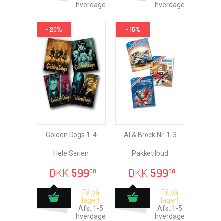
hverdage
hverdage
- 20%
- 15%
Golden Dogs 1-4
Al & Brock Nr. 1-3
Hele Serien
Pakketilbud
DKK
599
DKK
599
00
00
Få på
Få på
lager!
lager!
Afs.:1-5
Afs.:1-5
hverdage
hverdage