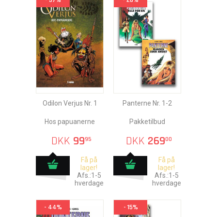
- 37%
- 26%
Odilon Verjus Nr. 1
Panterne Nr. 1-2
Hos papuanerne
Pakketilbud
DKK
99
DKK
269
95
00
Få på
Få på
lager!
lager!
Afs.:1-5
Afs.:1-5
hverdage
hverdage
- 44%
- 15%