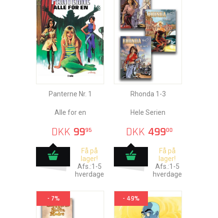
Panterne Nr. 1
Rhonda 1-3
Alle for en
Hele Serien
DKK
99
DKK
499
95
00
Få på
Få på
lager!
lager!
Afs.:1-5
Afs.:1-5
hverdage
hverdage
- 7%
- 49%