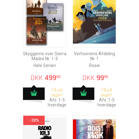
Skyggerne over Sierra
Verhoevens Afdeling
Madre Nr. 1-3
Nr. 1
Hele Serien
Rosie
DKK
499
DKK
99
00
95
Få på
Få på
lager!
lager!
Afs.:1-5
Afs.:1-5
hverdage
hverdage
- 28%