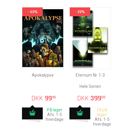
- 40%
- 29%
Apokalypse
Eternum Nr. 1-3
Hele Serien
DKK
99
DKK
399
95
00
På lager
Få på
Afs.:1-5
lager!
hverdage
Afs.:1-5
hverdage