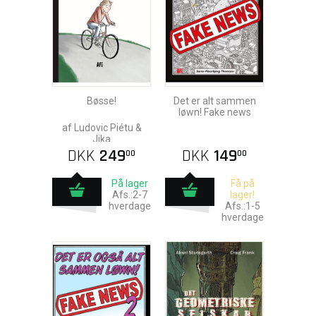
Bøsse!
Det er alt sammen
løwn! Fake news
af Ludovic Piétu &
Jika
DKK
249
DKK
149
00
00
På lager
Få på
Afs.:2-7
lager!
hverdage
Afs.:1-5
hverdage