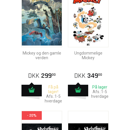
Mickey og den gamle
Ungdommelige
verden
Mickey
DKK
299
DKK
349
00
00
Få på
På lager
lager!
Afs.:1-5
Afs.:1-5
hverdage
hverdage
- 20%