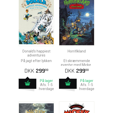
Donald's happiest
Horrifikland
adventures
På jagt efter lykken
Et skræmmende
eventyr med Mickey
Mouse
DKK
299
DKK
299
00
00
På lager
På lager
Afs.:1-5
Afs.:1-5
hverdage
hverdage