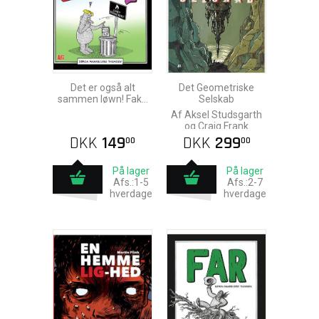
Det er også alt
Det Geometriske
sammen løwn! Fake
Selskab
news 2
Af Aksel Studsgarth
og Craig Frank
DKK
149
DKK
299
00
00
På lager
På lager
Afs.:1-5
Afs.:2-7
hverdage
hverdage