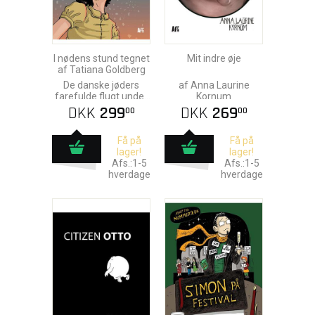
I nødens stund tegnet
Mit indre øje
af Tatiana Goldberg
De danske jøders
af Anna Laurine
farefulde flugt under
Kornum
Anden Verdenskrig
DKK
299
DKK
269
00
00
Få på
Få på
lager!
lager!
Afs.:1-5
Afs.:1-5
hverdage
hverdage