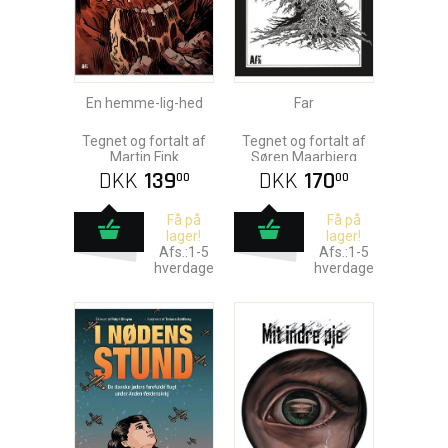
En hemme-lig-hed
Far
Tegnet og fortalt af
Tegnet og fortalt af
Martin Fink
Søren Maarbjerg
Thomsen
DKK
139
DKK
170
00
00
Få på
Få på
lager!
lager!
Afs.:1-5
Afs.:1-5
hverdage
hverdage