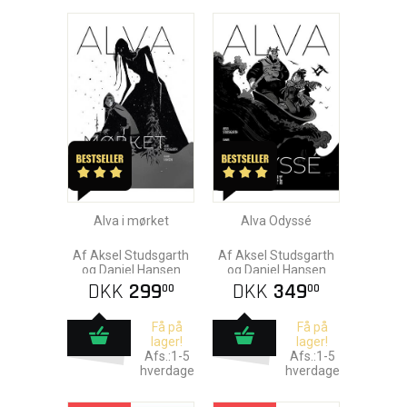
Alva i mørket
Alva Odyssé
Af Aksel Studsgarth
Af Aksel Studsgarth
og Daniel Hansen
og Daniel Hansen
DKK
299
DKK
349
00
00
Få på
Få på
lager!
lager!
Afs.:1-5
Afs.:1-5
hverdage
hverdage