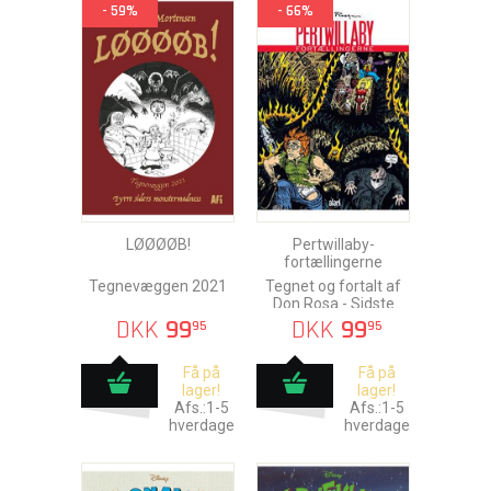
- 59%
- 66%
LØØØØB!
Pertwillaby-
fortællingerne
Tegnevæggen 2021
Tegnet og fortalt af
Don Rosa - Sidste
chance!
DKK
99
DKK
99
95
95
Få på
Få på
lager!
lager!
Afs.:1-5
Afs.:1-5
hverdage
hverdage