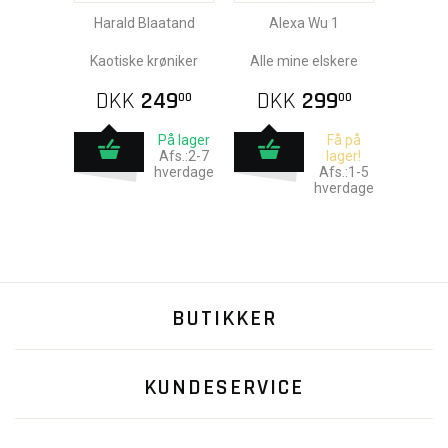
Harald Blaatand
Alexa Wu 1
Kaotiske krøniker
Alle mine elskere
DKK
249
DKK
299
00
00
På lager
Få på
Afs.:2-7
lager!
hverdage
Afs.:1-5
hverdage
BUTIKKER
KUNDESERVICE