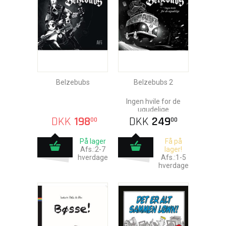
Belzebubs
Belzebubs 2
Ingen hvile for de
ugudelige
DKK
198
DKK
249
00
00
På lager
Få på
Afs.:2-7
lager!
hverdage
Afs.:1-5
hverdage