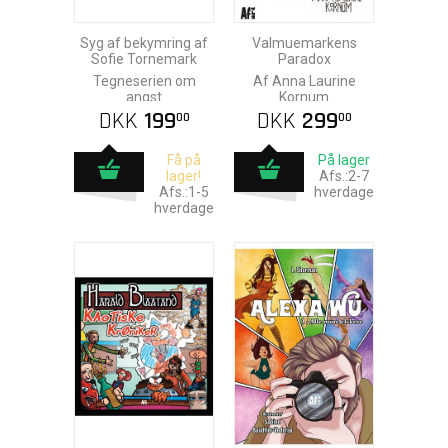
Syg af bekymring af
Valmuemarkens
Sofie Tornemark
Paradox
Tegneserien om
Af Anna Laurine
angst
Kornum
DKK
199
DKK
299
00
00
Få på
På lager
lager!
Afs.:2-7
Afs.:1-5
hverdage
hverdage