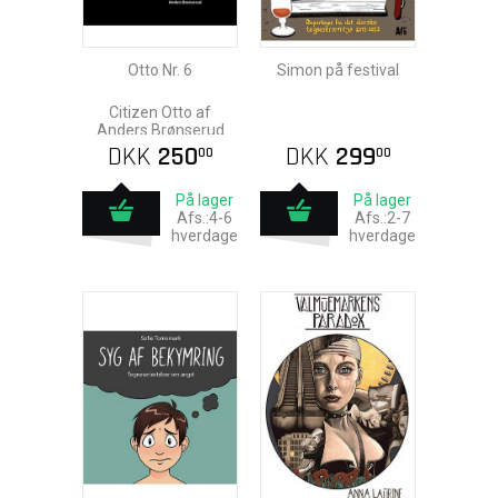
Otto Nr. 6
Simon på festival
Citizen Otto af
Anders Brønserud
DKK
250
DKK
299
00
00
På lager
På lager
Afs.:4-6
Afs.:2-7
hverdage
hverdage