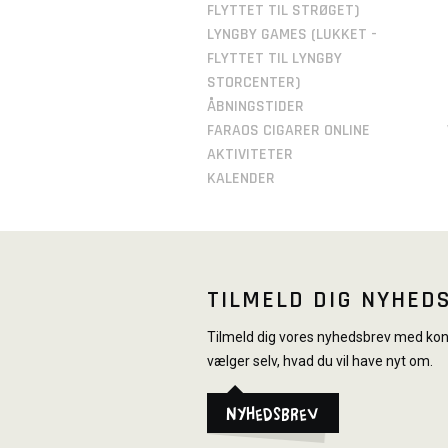
FLYTTET TIL STRØGET)
LYNGBY GAMES (LUKKET -
FLYTTET TIL LYNGBY
STORCENTER)
ÅBNINGSTIDER
FARAOS CIGARER ONLINE
AKTIVITETER
KALENDER
TILMELD DIG NYHED
Tilmeld dig vores nyhedsbrev med konk
vælger selv, hvad du vil have nyt om.
Nyhedsbrev