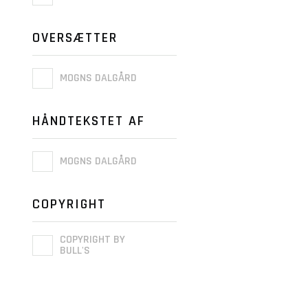
OVERSÆTTER
MOGNS DALGÅRD
HÅNDTEKSTET AF
MOGNS DALGÅRD
COPYRIGHT
COPYRIGHT BY
BULL'S