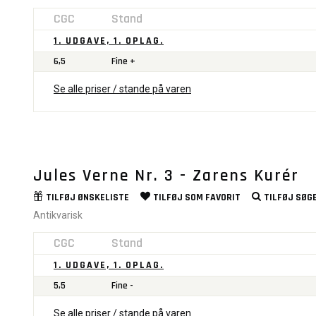
CGC
Stand
1. UDGAVE, 1. OPLAG.
6,5
Fine +
Se alle priser / stande på varen
Jules Verne Nr. 3 - Zarens Kurér
TILFØJ
ØNSKELISTE
TILFØJ SOM
FAVORIT
TILFØJ
SØGE
Antikvarisk
CGC
Stand
1. UDGAVE, 1. OPLAG.
5,5
Fine -
Se alle priser / stande på varen