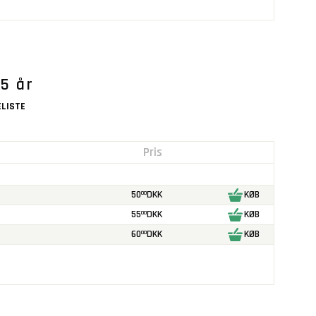
15 år
LISTE
Pris
50
DKK
KØB
00
55
DKK
KØB
00
60
DKK
KØB
00