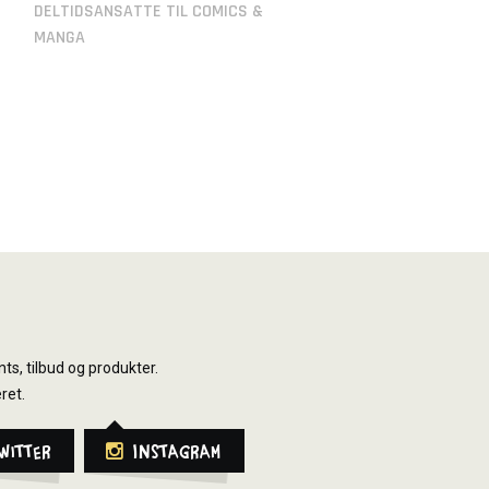
DELTIDSANSATTE TIL COMICS &
MANGA
ts, tilbud og produkter.
ret.
witter
Instagram