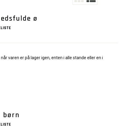
hedsfulde ø
LISTE
når varen er på lager igen, enten i alle stande eller en i
s børn
LISTE