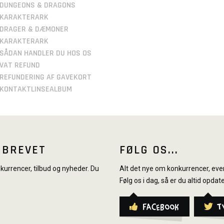
DUNGEONS & DRAGONS
KARAKTERARK
DRAGER & DÆMONER
KARAKTERARK
SÅDAN HANDLER DU HOS OS
VAT REFUND
REFUNDERING AF GAVEKORT
KONTAKTLINSEALBUM
SBREVET
FØLG OS...
urrencer, tilbud og nyheder. Du
Alt det nye om konkurrencer, even
Følg os i dag, så er du altid opdate
Facebook
T