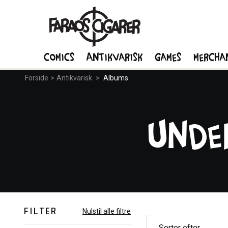
Comics
Antikvarisk
Games
Mercha
Forside
>
Antikvarisk
>
Albums
Unde
FILTER
Nulstil alle filtre