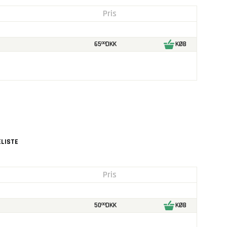
Pris
65
DKK
KØB
00
LISTE
Pris
50
DKK
KØB
00