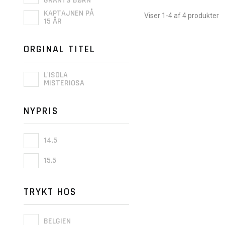
GRANTS BØRN
KAPTAJNEN PÅ
Viser 1-4 af 4 produkter
15 ÅR
ORGINAL TITEL
L'ISOLA
MISTERIOSA
NYPRIS
14.5
15.5
TRYKT HOS
BELGIEN