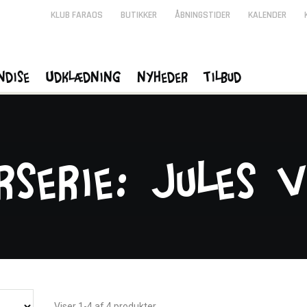
KLUB FARAOS
BUTIKKER
ÅBNINGSTIDER
KALENDER
ndise
Udklædning
Nyheder
Tilbud
rserie: Jules 
Viser 1-4 af 4 produkter