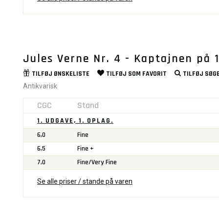
Jules Verne Nr. 4 - Kaptajnen på 
TILFØJ
ØNSKELISTE
TILFØJ SOM
FAVORIT
TILFØJ
SØGE
Antikvarisk
CGC
Stand
1. UDGAVE, 1. OPLAG.
6,0
Fine
6,5
Fine +
7,0
Fine/Very Fine
Se alle priser / stande på varen